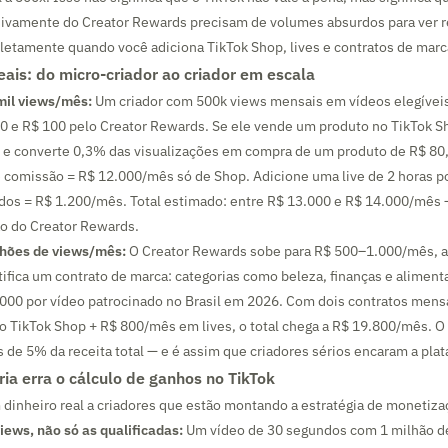
vamente do Creator Rewards precisam de volumes absurdos para ver r
etamente quando você adiciona TikTok Shop, lives e contratos de marc
eais: do micro-criador ao criador em escala
mil views/mês:
Um criador com 500k views mensais em vídeos elegíveis
50 e R$ 100 pelo Creator Rewards. Se ele vende um produto no TikTok 
e converte 0,3% das visualizações em compra de um produto de R$ 80,
e comissão = R$ 12.000/mês só de Shop. Adicione uma live de 2 horas 
idos = R$ 1.200/mês. Total estimado: entre R$ 13.000 e R$ 14.000/mês
ão do Creator Rewards.
lhões de views/mês:
O Creator Rewards sobe para R$ 500–1.000/mês, 
tifica um contrato de marca: categorias como beleza, finanças e alimen
.000 por vídeo patrocinado no Brasil em 2026. Com dois contratos mens
o TikTok Shop + R$ 800/mês em lives, o total chega a R$ 19.800/mês. 
de 5% da receita total — e é assim que criadores sérios encaram a pla
ria erra o cálculo de ganhos no TikTok
 dinheiro real a criadores que estão montando a estratégia de monetiza
iews, não só as qualificadas:
Um vídeo de 30 segundos com 1 milhão de