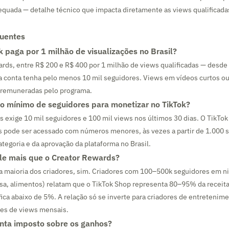
quada — detalhe técnico que impacta diretamente as views qualificadas
quentes
k paga por 1 milhão de visualizações no Brasil?
rds, entre R$ 200 e R$ 400 por 1 milhão de views qualificadas — desde
a conta tenha pelo menos 10 mil seguidores. Views em vídeos curtos ou
o remuneradas pelo programa.
o mínimo de seguidores para monetizar no TikTok?
 exige 10 mil seguidores e 100 mil views nos últimos 30 dias. O TikTok
os pode ser acessado com números menores, às vezes a partir de 1.000 
egoria e da aprovação da plataforma no Brasil.
le mais que o Creator Rewards?
a maioria dos criadores, sim. Criadores com 100–500k seguidores em n
sa, alimentos) relatam que o TikTok Shop representa 80–95% da receita
ica abaixo de 5%. A relação só se inverte para criadores de entretenim
es de views mensais.
nta imposto sobre os ganhos?