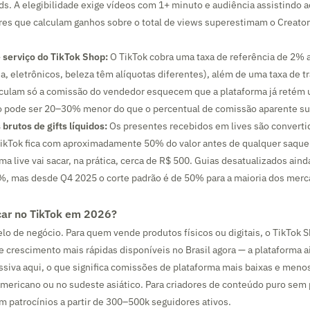
s. A elegibilidade exige vídeos com 1+ minuto e audiência assistindo 
res que calculam ganhos sobre o total de views superestimam o Creat
 serviço do TikTok Shop:
O TikTok cobra uma taxa de referência de 2
a, eletrônicos, beleza têm alíquotas diferentes), além de uma taxa de 
lculam só a comissão do vendedor esquecem que a plataforma já retém u
do pode ser 20–30% menor do que o percentual de comissão aparente su
 brutos de gifts líquidos:
Os presentes recebidos em lives são convert
TikTok fica com aproximadamente 50% do valor antes de qualquer saqu
ma live vai sacar, na prática, cerca de R$ 500. Guias desatualizados ain
%, mas desde Q4 2025 o corte padrão é de 50% para a maioria dos merc
car no TikTok em 2026?
 de negócio. Para quem vende produtos físicos ou digitais, o TikTok S
e crescimento mais rápidas disponíveis no Brasil agora — a plataforma 
siva aqui, o que significa comissões de plataforma mais baixas e meno
ericano ou no sudeste asiático. Para criadores de conteúdo puro sem 
m patrocínios a partir de 300–500k seguidores ativos.