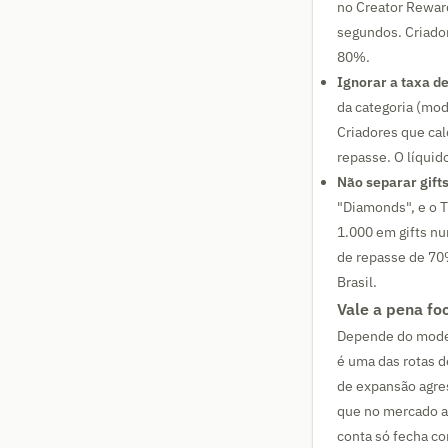
no Creator Reward
segundos. Criado
80%.
Ignorar a taxa de
da categoria (mod
Criadores que ca
repasse. O líqui
Não separar gifts
"Diamonds", e o 
1.000 em gifts nu
de repasse de 70
Brasil.
Vale a pena fo
Depende do modelo
é uma das rotas d
de expansão agres
que no mercado am
conta só fecha co