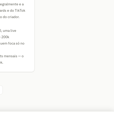
tegralmente e a
ards e do TikTok
 do criador.
, uma live
e 200k
quem foca só no
fts mensais — o
ok.