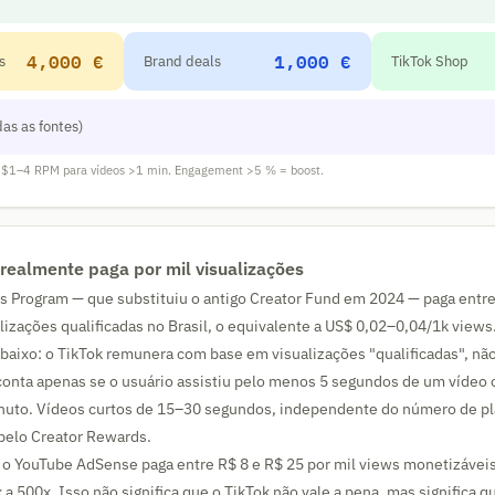
4,000 €
1,000 €
s
Brand deals
TikTok Shop
as as fontes)
 $1–4 RPM para vídeos >1 min. Engagement >5 % = boost.
 realmente paga por mil visualizações
s Program — que substituiu o antigo Creator Fund em 2024 — paga entre
alizações qualificadas no Brasil, o equivalente a US$ 0,02–0,04/1k view
aixo: o TikTok remunera com base em visualizações "qualificadas", não
conta apenas se o usuário assistiu pelo menos 5 segundos de um vídeo
uto. Vídeos curtos de 15–30 segundos, independente do número de pl
elo Creator Rewards.
 o YouTube AdSense paga entre R$ 8 e R$ 25 por mil views monetizáveis
 a 500x. Isso não significa que o TikTok não vale a pena, mas significa q