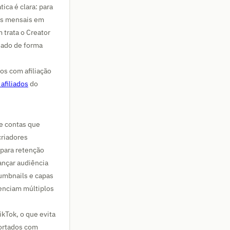
ca é clara: para
ws mensais em
 trata o Creator
nado de forma
os com afiliação
afiliados
do
e contas que
criadores
 para retenção
ançar audiência
umbnails e capas
renciam múltiplos
kTok, o que evita
portados com