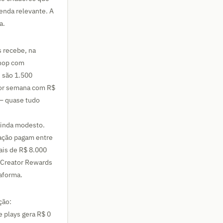
enda relevante. A
a.
 recebe, na
Shop com
 são 1.500
por semana com R$
 — quase tudo
ainda modesto.
tação pagam entre
ais de R$ 8.000
O Creator Rewards
taforma.
ção:
 plays gera R$ 0