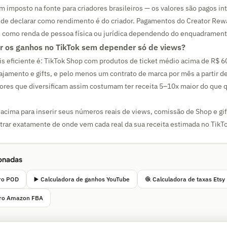
m imposto na fonte para criadores brasileiros — os valores são pagos in
 de declarar como rendimento é do criador. Pagamentos do Creator Rew
s como renda de pessoa física ou jurídica dependendo do enquadramento
 os ganhos no TikTok sem depender só de views?
 eficiente é: TikTok Shop com produtos de ticket médio acima de R$ 60
jamento e gifts, e pelo menos um contrato de marca por mês a partir d
dores que diversificam assim costumam ter receita 5–10x maior do que 
 acima para inserir seus números reais de views, comissão de Shop e gi
trar exatamente de onde vem cada real da sua receita estimada no TikT
ionadas
cro POD
▶️ Calculadora de ganhos YouTube
🧶 Calculadora de taxas Etsy
ucro Amazon FBA