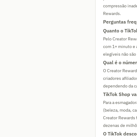
compressão inade
Rewards.
Perguntas fre
Quanto o TikTo
Pelo Creator Rewa
com 1+ minuto e 
elegíveis não sã
Qual é o númer
O Creator Rewards
criadores afiliad
dependendo da cat
TikTok Shop va
Para a esmagador
(beleza, moda, ca
Creator Rewards f
dezenas de milhõ
O TikTok desco