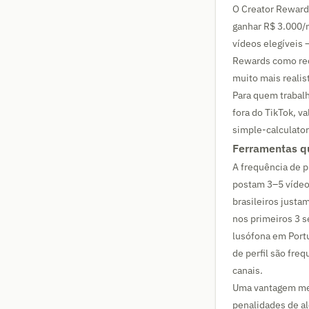
O Creator Reward
ganhar R$ 3.000/
vídeos elegíveis 
Rewards como rec
muito mais realis
Para quem trabal
fora do TikTok, v
simple-calculator
Ferramentas qu
A frequência de p
postam 3–5 vídeo
brasileiros justa
nos primeiros 3 s
lusófona em Portu
de perfil são fre
canais.
Uma vantagem men
penalidades de a