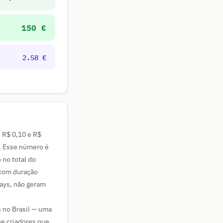
150 €
2.58 €
 R$ 0,10 e R$
s. Esse número é
 no total do
 com duração
ays, não geram
 no Brasil — uma
ue criadores que