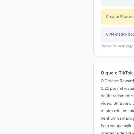
Creator Reward
CPM efetivo (tod
Creator Rewards paga
O que o TikTok
O Creator Reward
0,20 por mil visu
deliberadamente b
vídeo. Uma view 
mínima de um min
nenhum centavo p
Para comparação,
diferença de 100x