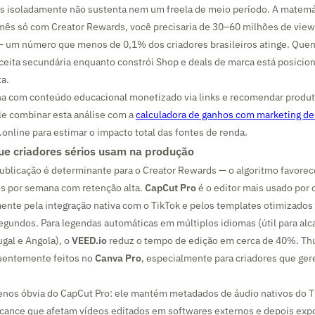
s isoladamente não sustenta nem um freela de meio período. A matemáti
mês só com Creator Rewards, você precisaria de 30–60 milhões de vie
— um número que menos de 0,1% dos criadores brasileiros atinge. Quem
eita secundária enquanto constrói Shop e deals de marca está posicio
ta.
ha com conteúdo educacional monetizado via links e recomendar produt
ale combinar esta análise com a
calculadora de ganhos com marketing de 
.online para estimar o impacto total das fontes de renda.
e criadores sérios usam na produção
ublicação é determinante para o Creator Rewards — o algoritmo favorec
s por semana com retenção alta.
CapCut Pro
é o editor mais usado por 
mente pela integração nativa com o TikTok e pelos templates otimizados
egundos. Para legendas automáticas em múltiplos idiomas (útil para alc
gal e Angola), o
VEED.io
reduz o tempo de edição em cerca de 40%. Th
quentemente feitos no
Canva Pro
, especialmente para criadores que ge
os óbvia do CapCut Pro: ele mantém metadados de áudio nativos do Ti
lcance que afetam vídeos editados em softwares externos e depois ex