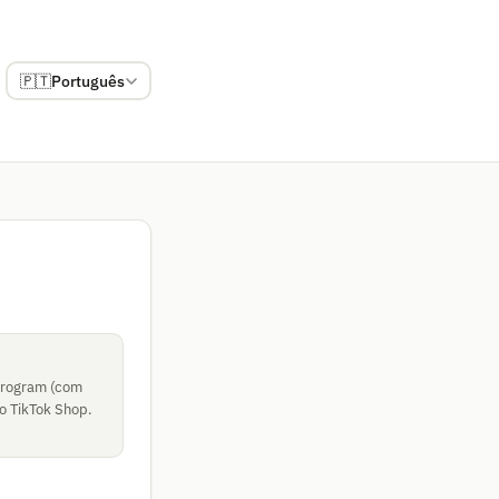
🇵🇹
Português
 Program (com
o TikTok Shop.