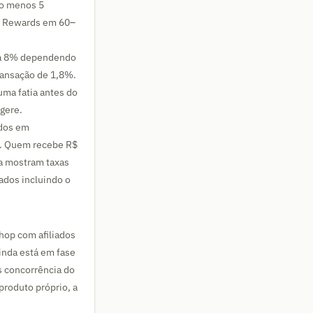
ao menos 5
or Rewards em 60–
% a 8% dependendo
transação de 1,8%.
ma fatia antes do
gere.
idos em
e. Quem recebe R$
da mostram taxas
ados incluindo o
hop com afiliados
ainda está em fase
s concorrência do
produto próprio, a