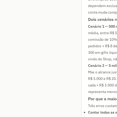
dependem exclusi
conta muda compl
Dois cenários r
Cenário 1 — 500 
média, entre R$ 
comissão de 10% 
pedidos × R$ 8 d
300 em gifts líqu
vindo do Shop, n
Cenário 2 — 5 mi
Mas o alcance jus
R$ 5.000 e R$ 20
cada + R$ 3.000 d
representa menos 
Por que a maio
Três erros custam
Contar todas as v