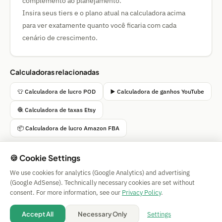
complemento ao planejamento.
Insira seus tiers e o plano atual na calculadora acima
para ver exatamente quanto você ficaria com cada
cenário de crescimento.
Calculadoras relacionadas
👕 Calculadora de lucro POD
▶️ Calculadora de ganhos YouTube
🧶 Calculadora de taxas Etsy
📦 Calculadora de lucro Amazon FBA
🍪 Cookie Settings
We use cookies for analytics (Google Analytics) and advertising
Simple Calculator
(Google AdSense). Technically necessary cookies are set without
Impressum
|
Privacy
|
Terms
|
🍪 Cookies
consent. For more information, see our
Privacy Policy
.
Sem garantia. © 2026 CAESS GmbH
💡 Suggest a calculator
Settings
Accept All
Necessary Only