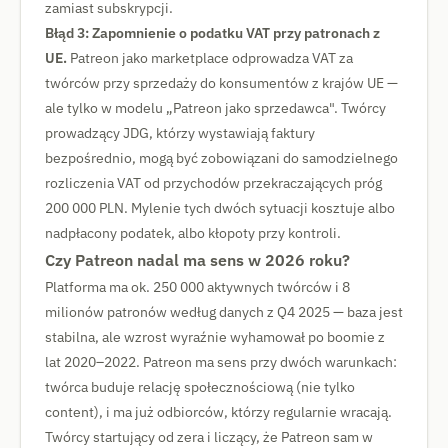
zamiast subskrypcji.
Błąd 3: Zapomnienie o podatku VAT przy patronach z
UE.
Patreon jako marketplace odprowadza VAT za
twórców przy sprzedaży do konsumentów z krajów UE —
ale tylko w modelu „Patreon jako sprzedawca". Twórcy
prowadzący JDG, którzy wystawiają faktury
bezpośrednio, mogą być zobowiązani do samodzielnego
rozliczenia VAT od przychodów przekraczających próg
200 000 PLN. Mylenie tych dwóch sytuacji kosztuje albo
nadpłacony podatek, albo kłopoty przy kontroli.
Czy Patreon nadal ma sens w 2026 roku?
Platforma ma ok. 250 000 aktywnych twórców i 8
milionów patronów według danych z Q4 2025 — baza jest
stabilna, ale wzrost wyraźnie wyhamował po boomie z
lat 2020–2022. Patreon ma sens przy dwóch warunkach:
twórca buduje relację społecznościową (nie tylko
content), i ma już odbiorców, którzy regularnie wracają.
Twórcy startujący od zera i liczący, że Patreon sam w