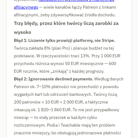
afiliacyjnego
— wiele kanałów łączy Patreon z linkami
afiliacyjnymi, żeby zdywersyfikować źródła dochodu.
Trzy błędy, przez które twórcy liczą zarobki za
wysoko
Błąd 1: Liczenie tylko prowizji platformy, nie Stripe.
Twórca zakłada 8% (plan Pro) i planuje budżet na tej
podstawie. W rzeczywistości traci 13%. Przy 1 000 EUR
przychodu różnica wynosi 50 EUR miesięcznie — 600
EUR rocznie, które „znikają" z każdej prognozy.
Błąd 2: Ignorowanie declined payments.
Według danych
Patreon ok. 7–10% płatności nie przechodzi z powodu
wygasłych kart lub odrzuceń bankowych. Twórcy liczą
200 patronów × 10 EUR = 2 000 EUR, a faktycznie
inkasują ok. 1 820–1 860 EUR. To nie jest przypadkowy
miesiąc — to stały przeciek w każdym cyklu
rozliczeniowym. Podia i Teachable mają ten problem
znacznie mniejszy, bo obsługują jednorazowe płatności