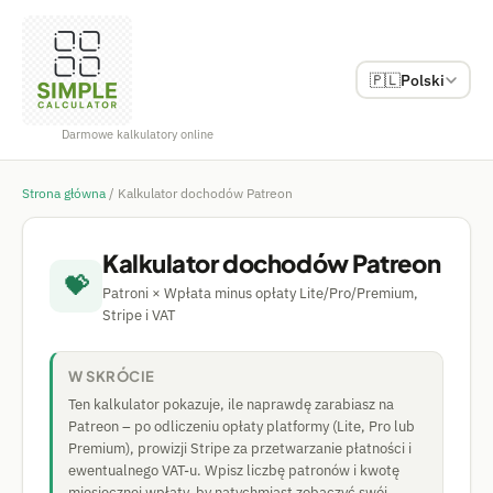
🇵🇱
Polski
Darmowe kalkulatory online
Strona główna
/
Kalkulator dochodów Patreon
Kalkulator dochodów Patreon
💝
Patroni × Wpłata minus opłaty Lite/Pro/Premium,
Stripe i VAT
W SKRÓCIE
Ten kalkulator pokazuje, ile naprawdę zarabiasz na
Patreon – po odliczeniu opłaty platformy (Lite, Pro lub
Premium), prowizji Stripe za przetwarzanie płatności i
ewentualnego VAT-u. Wpisz liczbę patronów i kwotę
miesięcznej wpłaty, by natychmiast zobaczyć swój