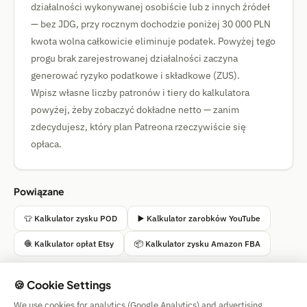
działalności wykonywanej osobiście lub z innych źródeł
— bez JDG, przy rocznym dochodzie poniżej 30 000 PLN
kwota wolna całkowicie eliminuje podatek. Powyżej tego
progu brak zarejestrowanej działalności zaczyna
generować ryzyko podatkowe i składkowe (ZUS).
Wpisz własne liczby patronów i tiery do kalkulatora
powyżej, żeby zobaczyć dokładne netto — zanim
zdecydujesz, który plan Patreona rzeczywiście się
opłaca.
Powiązane
👕 Kalkulator zysku POD
▶️ Kalkulator zarobków YouTube
🧶 Kalkulator opłat Etsy
📦 Kalkulator zysku Amazon FBA
🍪 Cookie Settings
We use cookies for analytics (Google Analytics) and advertising
Simple Calculator