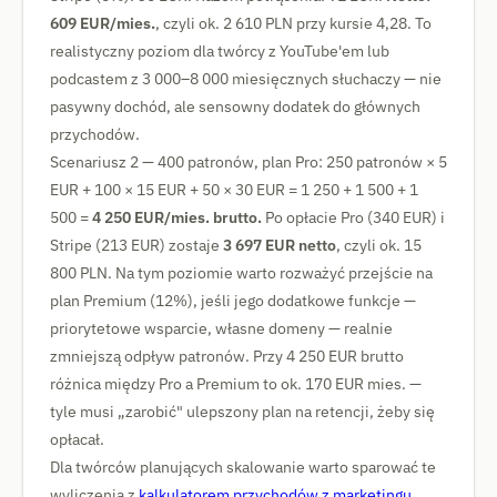
609 EUR/mies.
, czyli ok. 2 610 PLN przy kursie 4,28. To
realistyczny poziom dla twórcy z YouTube'em lub
podcastem z 3 000–8 000 miesięcznych słuchaczy — nie
pasywny dochód, ale sensowny dodatek do głównych
przychodów.
Scenariusz 2 — 400 patronów, plan Pro: 250 patronów × 5
EUR + 100 × 15 EUR + 50 × 30 EUR = 1 250 + 1 500 + 1
500 =
4 250 EUR/mies. brutto.
Po opłacie Pro (340 EUR) i
Stripe (213 EUR) zostaje
3 697 EUR netto
, czyli ok. 15
800 PLN. Na tym poziomie warto rozważyć przejście na
plan Premium (12%), jeśli jego dodatkowe funkcje —
priorytetowe wsparcie, własne domeny — realnie
zmniejszą odpływ patronów. Przy 4 250 EUR brutto
różnica między Pro a Premium to ok. 170 EUR mies. —
tyle musi „zarobić" ulepszony plan na retencji, żeby się
opłacał.
Dla twórców planujących skalowanie warto sparować te
wyliczenia z
kalkulatorem przychodów z marketingu