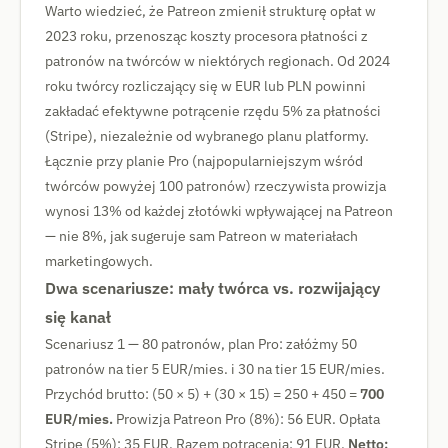
Warto wiedzieć, że Patreon zmienił strukturę opłat w
2023 roku, przenosząc koszty procesora płatności z
patronów na twórców w niektórych regionach. Od 2024
roku twórcy rozliczający się w EUR lub PLN powinni
zakładać efektywne potrącenie rzędu 5% za płatności
(Stripe), niezależnie od wybranego planu platformy.
Łącznie przy planie Pro (najpopularniejszym wśród
twórców powyżej 100 patronów) rzeczywista prowizja
wynosi 13% od każdej złotówki wpływającej na Patreon
— nie 8%, jak sugeruje sam Patreon w materiałach
marketingowych.
Dwa scenariusze: mały twórca vs. rozwijający
się kanał
Scenariusz 1 — 80 patronów, plan Pro: załóżmy 50
patronów na tier 5 EUR/mies. i 30 na tier 15 EUR/mies.
Przychód brutto: (50 × 5) + (30 × 15) = 250 + 450 =
700
EUR/mies.
Prowizja Patreon Pro (8%): 56 EUR. Opłata
Stripe (5%): 35 EUR. Razem potrącenia: 91 EUR.
Netto: