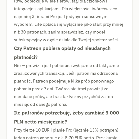
(8%) odblokuje wiele tierów, tagi dla członków i
integracje z aplikacjami. Dla większości twórców z co
najmniej 3 tierami Pro jest jedynym sensownym
wyborem. Lite opłaca się wyłącznie jako start przy mniej
niż 30 patronach, zanim sprawdzisz, czy model
subskrypcyjny w ogóle działa dla Twojej społeczności.
Czy Patreon pobiera opłaty od nieudanych
płatności?
Nie — prowizja jest pobierana wyłącznie od faktycznie
zrealizowanych transakcji. Jeśli patron ma odrzuconą
płatność, Patreon podejmuje kilka prób ponownego
pobrania przez 7 dni. Twórca nie traci prowizji za
nieudane próby, ale traci faktyczny przychód za ten
miesiąc od danego patrona.
Ile patronów potrzebuję, żeby zarabiać 3 000
PLN netto miesięcznie?
Przy tierze 10 EUR i planie Pro (łącznie 13% potrąceń)
jeden patron generuje ok. 8,70 EUR netto. Przy kursie