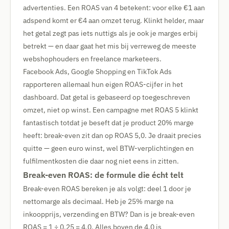
advertenties. Een ROAS van 4 betekent: voor elke €1 aan
adspend komt er €4 aan omzet terug. Klinkt helder, maar
het getal zegt pas iets nuttigs als je ook je marges erbij
betrekt — en daar gaat het mis bij verreweg de meeste
webshophouders en freelance marketeers.
Facebook Ads, Google Shopping en TikTok Ads
rapporteren allemaal hun eigen ROAS-cijfer in het
dashboard. Dat getal is gebaseerd op toegeschreven
omzet, niet op winst. Een campagne met ROAS 5 klinkt
fantastisch totdat je beseft dat je product 20% marge
heeft: break-even zit dan op ROAS 5,0. Je draait precies
quitte — geen euro winst, wel BTW-verplichtingen en
fulfilmentkosten die daar nog niet eens in zitten.
Break-even ROAS: de formule die écht telt
Break-even ROAS bereken je als volgt: deel 1 door je
nettomarge als decimaal. Heb je 25% marge na
inkoopprijs, verzending en BTW? Dan is je break-even
ROAS = 1 ÷ 0,25 = 4,0. Alles boven de 4,0 is