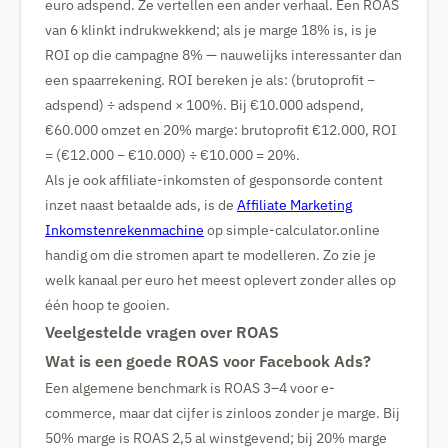
euro adspend. Ze vertellen een ander verhaal. Een ROAS
van 6 klinkt indrukwekkend; als je marge 18% is, is je
ROI op die campagne 8% — nauwelijks interessanter dan
een spaarrekening. ROI bereken je als: (brutoprofit −
adspend) ÷ adspend × 100%. Bij €10.000 adspend,
€60.000 omzet en 20% marge: brutoprofit €12.000, ROI
= (€12.000 − €10.000) ÷ €10.000 = 20%.
Als je ook affiliate-inkomsten of gesponsorde content
inzet naast betaalde ads, is de
Affiliate Marketing
Inkomstenrekenmachine
op simple-calculator.online
handig om die stromen apart te modelleren. Zo zie je
welk kanaal per euro het meest oplevert zonder alles op
één hoop te gooien.
Veelgestelde vragen over ROAS
Wat is een goede ROAS voor Facebook Ads?
Een algemene benchmark is ROAS 3–4 voor e-
commerce, maar dat cijfer is zinloos zonder je marge. Bij
50% marge is ROAS 2,5 al winstgevend; bij 20% marge