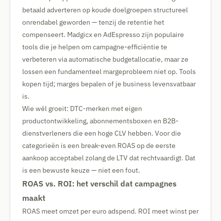
betaald adverteren op koude doelgroepen structureel
onrendabel geworden — tenzij de retentie het
compenseert. Madgicx en AdEspresso zijn populaire
tools die je helpen om campagne-efficiëntie te
verbeteren via automatische budgetallocatie, maar ze
lossen een fundamenteel margeprobleem niet op. Tools
kopen tijd; marges bepalen of je business levensvatbaar
is.
Wie wél groeit: DTC-merken met eigen
productontwikkeling, abonnementsboxen en B2B-
dienstverleners die een hoge CLV hebben. Voor die
categorieën is een break-even ROAS op de eerste
aankoop acceptabel zolang de LTV dat rechtvaardigt. Dat
is een bewuste keuze — niet een fout.
ROAS vs. ROI: het verschil dat campagnes
maakt
ROAS meet omzet per euro adspend. ROI meet winst per