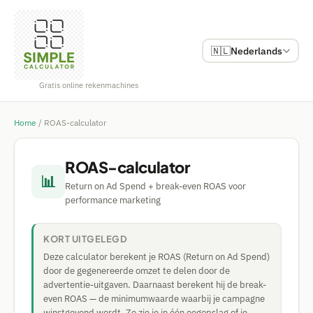
🇳🇱
Nederlands
Gratis online rekenmachines
Home
/
ROAS-calculator
ROAS-calculator
📊
Return on Ad Spend + break-even ROAS voor
performance marketing
KORT UITGELEGD
Deze calculator berekent je ROAS (Return on Ad Spend)
door de gegenereerde omzet te delen door de
advertentie-uitgaven. Daarnaast berekent hij de break-
even ROAS — de minimumwaarde waarbij je campagne
winstgevend wordt. Zo zie je in één oogopslag of je