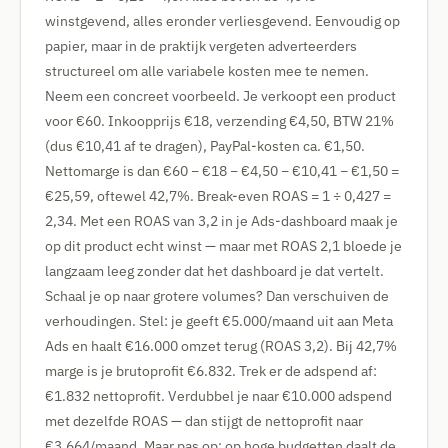
winstgevend, alles eronder verliesgevend. Eenvoudig op
papier, maar in de praktijk vergeten adverteerders
structureel om alle variabele kosten mee te nemen.
Neem een concreet voorbeeld. Je verkoopt een product
voor €60. Inkoopprijs €18, verzending €4,50, BTW 21%
(dus €10,41 af te dragen), PayPal-kosten ca. €1,50.
Nettomarge is dan €60 − €18 − €4,50 − €10,41 − €1,50 =
€25,59, oftewel 42,7%. Break-even ROAS = 1 ÷ 0,427 =
2,34. Met een ROAS van 3,2 in je Ads-dashboard maak je
op dit product echt winst — maar met ROAS 2,1 bloede je
langzaam leeg zonder dat het dashboard je dat vertelt.
Schaal je op naar grotere volumes? Dan verschuiven de
verhoudingen. Stel: je geeft €5.000/maand uit aan Meta
Ads en haalt €16.000 omzet terug (ROAS 3,2). Bij 42,7%
marge is je brutoprofit €6.832. Trek er de adspend af:
€1.832 nettoprofit. Verdubbel je naar €10.000 adspend
met dezelfde ROAS — dan stijgt de nettoprofit naar
€3.664/maand. Maar pas op: op hoge budgetten daalt de