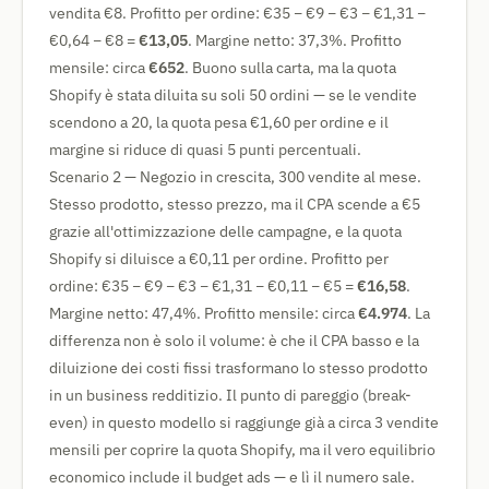
vendita €8. Profitto per ordine: €35 − €9 − €3 − €1,31 −
€0,64 − €8 =
€13,05
. Margine netto: 37,3%. Profitto
mensile: circa
€652
. Buono sulla carta, ma la quota
Shopify è stata diluita su soli 50 ordini — se le vendite
scendono a 20, la quota pesa €1,60 per ordine e il
margine si riduce di quasi 5 punti percentuali.
Scenario 2 — Negozio in crescita, 300 vendite al mese.
Stesso prodotto, stesso prezzo, ma il CPA scende a €5
grazie all'ottimizzazione delle campagne, e la quota
Shopify si diluisce a €0,11 per ordine. Profitto per
ordine: €35 − €9 − €3 − €1,31 − €0,11 − €5 =
€16,58
.
Margine netto: 47,4%. Profitto mensile: circa
€4.974
. La
differenza non è solo il volume: è che il CPA basso e la
diluizione dei costi fissi trasformano lo stesso prodotto
in un business redditizio. Il punto di pareggio (break-
even) in questo modello si raggiunge già a circa 3 vendite
mensili per coprire la quota Shopify, ma il vero equilibrio
economico include il budget ads — e lì il numero sale.