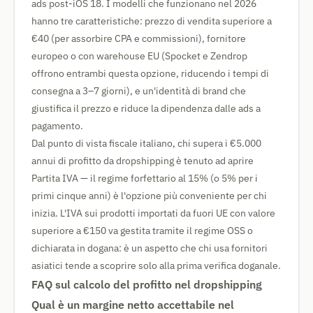
ads post-iOS 18. I modelli che funzionano nel 2026
hanno tre caratteristiche: prezzo di vendita superiore a
€40 (per assorbire CPA e commissioni), fornitore
europeo o con warehouse EU (Spocket e Zendrop
offrono entrambi questa opzione, riducendo i tempi di
consegna a 3–7 giorni), e un'identità di brand che
giustifica il prezzo e riduce la dipendenza dalle ads a
pagamento.
Dal punto di vista fiscale italiano, chi supera i €5.000
annui di profitto da dropshipping è tenuto ad aprire
Partita IVA — il regime forfettario al 15% (o 5% per i
primi cinque anni) è l'opzione più conveniente per chi
inizia. L'IVA sui prodotti importati da fuori UE con valore
superiore a €150 va gestita tramite il regime OSS o
dichiarata in dogana: è un aspetto che chi usa fornitori
asiatici tende a scoprire solo alla prima verifica doganale.
FAQ sul calcolo del profitto nel dropshipping
Qual è un margine netto accettabile nel