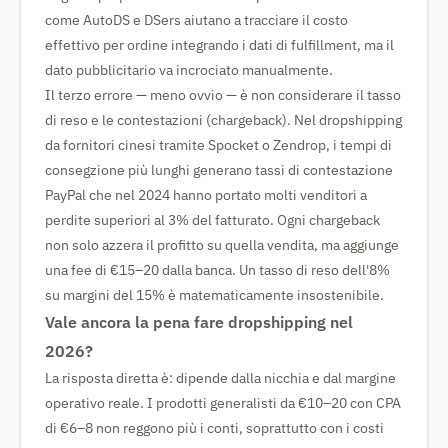
come AutoDS e DSers aiutano a tracciare il costo
effettivo per ordine integrando i dati di fulfillment, ma il
dato pubblicitario va incrociato manualmente.
Il terzo errore — meno ovvio — è non considerare il tasso
di reso e le contestazioni (chargeback). Nel dropshipping
da fornitori cinesi tramite Spocket o Zendrop, i tempi di
consegzione più lunghi generano tassi di contestazione
PayPal che nel 2024 hanno portato molti venditori a
perdite superiori al 3% del fatturato. Ogni chargeback
non solo azzera il profitto su quella vendita, ma aggiunge
una fee di €15–20 dalla banca. Un tasso di reso dell'8%
su margini del 15% è matematicamente insostenibile.
Vale ancora la pena fare dropshipping nel
2026?
La risposta diretta è: dipende dalla nicchia e dal margine
operativo reale. I prodotti generalisti da €10–20 con CPA
di €6–8 non reggono più i conti, soprattutto con i costi