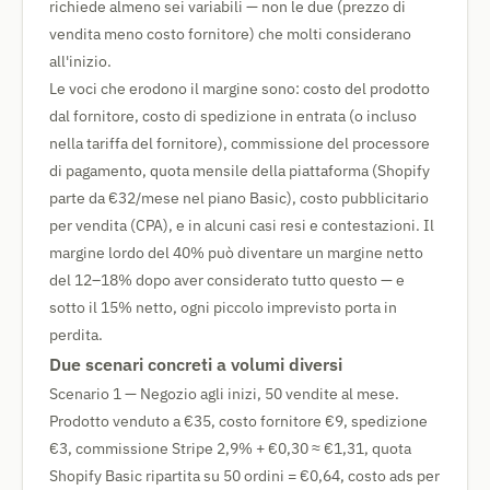
richiede almeno sei variabili — non le due (prezzo di
vendita meno costo fornitore) che molti considerano
all'inizio.
Le voci che erodono il margine sono: costo del prodotto
dal fornitore, costo di spedizione in entrata (o incluso
nella tariffa del fornitore), commissione del processore
di pagamento, quota mensile della piattaforma (Shopify
parte da €32/mese nel piano Basic), costo pubblicitario
per vendita (CPA), e in alcuni casi resi e contestazioni. Il
margine lordo del 40% può diventare un margine netto
del 12–18% dopo aver considerato tutto questo — e
sotto il 15% netto, ogni piccolo imprevisto porta in
perdita.
Due scenari concreti a volumi diversi
Scenario 1 — Negozio agli inizi, 50 vendite al mese.
Prodotto venduto a €35, costo fornitore €9, spedizione
€3, commissione Stripe 2,9% + €0,30 ≈ €1,31, quota
Shopify Basic ripartita su 50 ordini = €0,64, costo ads per