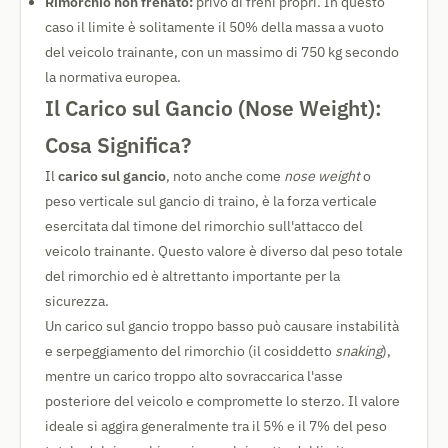
Rimorchio non frenato:
privo di freni propri. In questo
caso il limite è solitamente il 50% della massa a vuoto
del veicolo trainante, con un massimo di 750 kg secondo
la normativa europea.
Il Carico sul Gancio (Nose Weight):
Cosa Significa?
Il
carico sul gancio
, noto anche come
nose weight
o
peso verticale sul gancio di traino, è la forza verticale
esercitata dal timone del rimorchio sull'attacco del
veicolo trainante. Questo valore è diverso dal peso totale
del rimorchio ed è altrettanto importante per la
sicurezza.
Un carico sul gancio troppo basso può causare instabilità
e serpeggiamento del rimorchio (il cosiddetto
snaking
),
mentre un carico troppo alto sovraccarica l'asse
posteriore del veicolo e compromette lo sterzo. Il valore
ideale si aggira generalmente tra il 5% e il 7% del peso