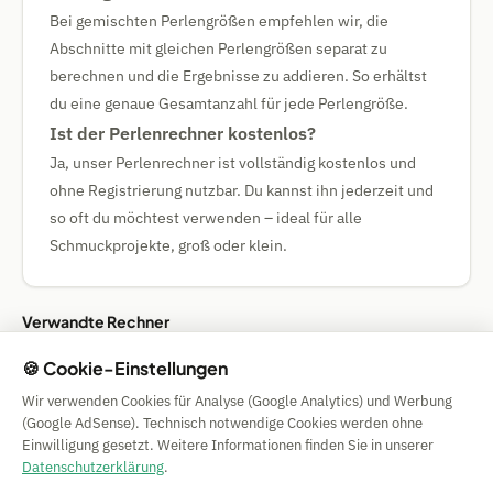
Bei gemischten Perlengrößen empfehlen wir, die
Abschnitte mit gleichen Perlengrößen separat zu
berechnen und die Ergebnisse zu addieren. So erhältst
du eine genaue Gesamtanzahl für jede Perlengröße.
Ist der Perlenrechner kostenlos?
Ja, unser Perlenrechner ist vollständig kostenlos und
ohne Registrierung nutzbar. Du kannst ihn jederzeit und
so oft du möchtest verwenden – ideal für alle
Schmuckprojekte, groß oder klein.
Verwandte Rechner
🍪 Cookie-Einstellungen
⊡ Stoffrechner
≈ Wollerechner
Wir verwenden Cookies für Analyse (Google Analytics) und Werbung
(Google AdSense). Technisch notwendige Cookies werden ohne
Einwilligung gesetzt. Weitere Informationen finden Sie in unserer
Simple Calculator
Datenschutzerklärung
.
Impressum
|
Privacy
|
Terms
|
🍪 Cookies