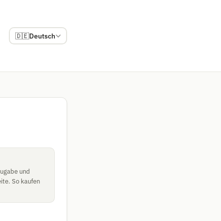
🇩🇪
Deutsch
tzugabe und
ite. So kaufen