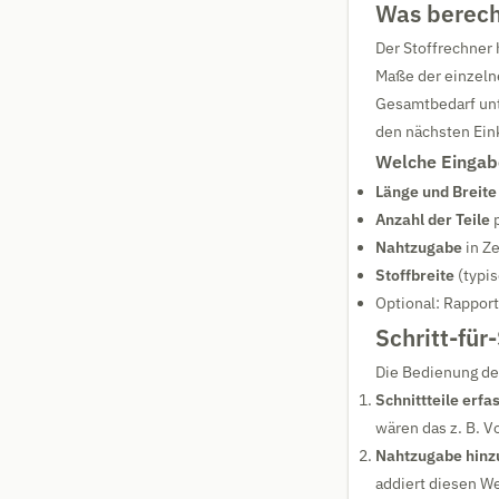
Was berech
Der Stoffrechner 
Maße der einzelne
Gesamtbedarf unte
den nächsten Ein
Welche Eingab
Länge und Breite
Anzahl der Teile
p
Nahtzugabe
in Z
Stoffbreite
(typis
Optional: Rappor
Schritt-für
Die Bedienung des
Schnittteile erfa
wären das z. B. V
Nahtzugabe hinz
addiert diesen We