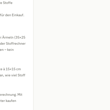
e Stoffe
für den Einkauf.
ei Ärmeln (35×25
der Stoffrechner
en – kein
te à 15×15 cm
an, wie viel Stoff
Berechnung. Mit
ter kaufen