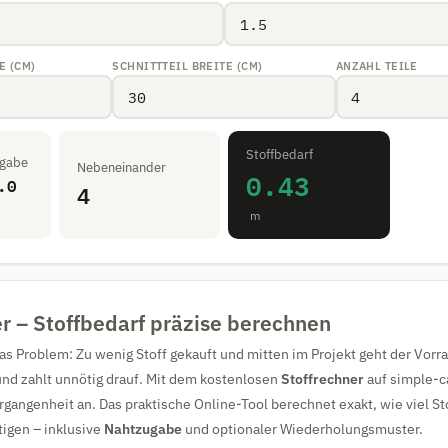
E (CM)
SCHNITTTEIL BREITE (CM)
ANZAHL TEILE
Stoffbedarf
ugabe
Nebeneinander
0.43
.0
4
m
r – Stoffbedarf präzise berechnen
as Problem: Zu wenig Stoff gekauft und mitten im Projekt geht der Vorr
l und zahlt unnötig drauf. Mit dem kostenlosen
Stoffrechner
auf simple-ca
rgangenheit an. Das praktische Online-Tool berechnet exakt, wie viel Sto
tigen – inklusive
Nahtzugabe
und optionaler Wiederholungsmuster.