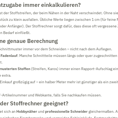
zugabe immer einkalkulieren?
st der Stoffstreifen, der beim Nähen in der Naht verschwindet. Ohne si
stück zu klein ausfallen. Übliche Werte liegen zwischen 1 cm (für feine
der Anfänger). Der Stoffrechner sorgt dafür, dass diese oft vergessene
n Bedarf einfließt.
eine genaue Berechnung
Schnittmuster immer vor dem Schneiden – nicht nach dem Auflegen.
n
Fadenlauf
: Manche Schnittteile müssen längs oder quer zugeschnitte
t.
musterten Stoffen
(Streifen, Karos) immer einen Rapport-Aufschlag ei
 extra.
inkauf großzügig auf – ein halber Meter mehr ist günstiger als ein zwei
ff-Artikelnummer und Webkante, falls Sie nachkaufen müssen.
 der Stoffrechner geeignet?
et sich an
Hobbynäher
und
professionelle Schneider
gleichermaßen. A