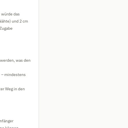
e würde das
 Nähte) und 2 cm
 Zugabe
n werden, was den
n – mindestens
ter Weg in den
nfänger