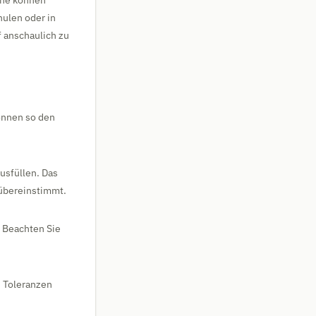
ene können
hulen oder in
 anschaulich zu
können so den
usfüllen. Das
 übereinstimmt.
. Beachten Sie
h Toleranzen