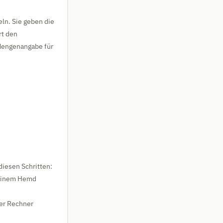
eln. Sie geben die
rt den
 Mengenangabe für
diesen Schritten:
i einem Hemd
er Rechner