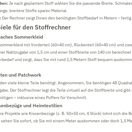
eben:
Je nach geplantem Stoff wählen Sie die passende Breite. Schmaler
nge, breitere Stoffe sparen Material.
:
Der Rechner zeigt Ihnen den benötigten Stoffbedarf in Metern – fertig 
iele für den Stoffrechner
nfaches Sommerkleid
Sommerkleid mit Vorderteil (60×40 cm), Rückenteil (60×40 cm) und zw
ner Nahtzugabe von 1,5 cm und einer Stoffbreite von 140 cm berechnet 
rbedarf und zeigt, dass Sie mit rund 1,5 Metern Stoff bequem auskomm
.
ilten und Patchwork
den viele kleine Teile benötigt. Angenommen, Sie benötigen 48 Quadra
be. Der Stoffrechner legt die Teile virtuell auf die Stoffbreite und gibt 
ötigen – inklusive eines Puffers für Verschnitt.
ssenbezüge und Heimtextilien
re Projekte wie Kissenbezüge (z. B. 50×50 cm, 4 Stück) lohnt sich die 
 sehen Sie sofort, ob Sie mit einem Meter auskommen oder doch 1,5 Me