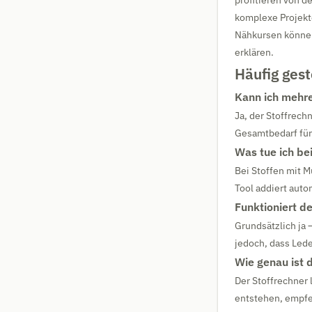
profitieren von 
komplexe Projekte
Nähkursen können
erklären.
Häufig gest
Kann ich mehre
Ja, der Stoffrech
Gesamtbedarf für
Was tue ich be
Bei Stoffen mit M
Tool addiert auto
Funktioniert d
Grundsätzlich ja 
jedoch, dass Lede
Wie genau ist 
Der Stoffrechner 
entstehen, empfe