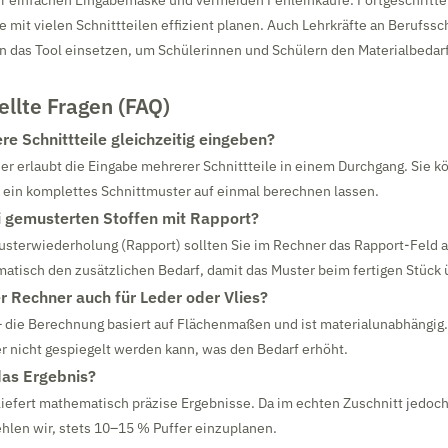
der einfachen Eingabemaske und vermeiden Fehleinkäufe. Fortgeschritt
 mit vielen Schnittteilen effizient planen. Auch Lehrkräfte an Berufssc
 das Tool einsetzen, um Schülerinnen und Schülern den Materialbedarf
ellte Fragen (FAQ)
re Schnittteile gleichzeitig eingeben?
ner erlaubt die Eingabe mehrerer Schnittteile in einem Durchgang. Sie 
 ein komplettes Schnittmuster auf einmal berechnen lassen.
i gemusterten Stoffen mit Rapport?
usterwiederholung (Rapport) sollten Sie im Rechner das Rapport-Feld a
matisch den zusätzlichen Bedarf, damit das Muster beim fertigen Stück
er Rechner auch für Leder oder Vlies?
– die Berechnung basiert auf Flächenmaßen und ist materialunabhängig
r nicht gespiegelt werden kann, was den Bedarf erhöht.
das Ergebnis?
liefert mathematisch präzise Ergebnisse. Da im echten Zuschnitt jedoc
hlen wir, stets 10–15 % Puffer einzuplanen.