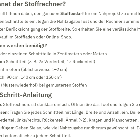
net der Stoffrechner?
hilft Ihnen dabei, den genauen
Stoffbedarf
für ein Nähprojekt zu ermitt
n Schnittteile ein, legen die Nahtzugabe fest und der Rechner summie
r Berücksichtigung der Stoffbreite. So erhalten Sie eine verlässliche
kauf im Stoffladen oder Online-Shop.
en werden benötigt?
der einzelnen Schnittteile in Zentimetern oder Metern
ro Schnittteil (z. B. 2× Vorderteil, 1× Rückenteil)
entimetern (üblicherweise 1–2 cm)
ch: 90 cm, 140 cm oder 150 cm)
t (Musterwiederhol) bei gemusterten Stoffen
-Schritt-Anleitung
 Stoffrechners ist denkbar einfach. Öffnen Sie das Tool und folgen Sie 
ssen:
Tragen Sie jedes Schnittteil mit Länge, Breite und Anzahl ein. Be
orderteil links/rechts, Rückenteil, Ärmel (×2), Kragen und Manschetten.
ufügen:
Geben Sie an, wie viel Nahtzugabe rundherum gewünscht ist. D
rt automatisch zu jedem Schnittteil.