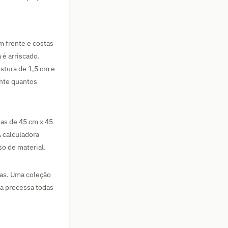
m frente e costas
 é arriscado.
stura de 1,5 cm e
ente quantos
as de 45 cm x 45
 calculadora
so de material.
sas. Uma coleção
ra processa todas