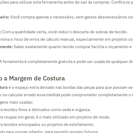
zões para utilizar esta ferramenta antes de sair às compras. Confira os p
eiro:
Você compra apenas o necessário, sem gastos desnecessários 
:
Com a quantidade certa, você reduz o descarte de sobras de tecido.
imina o risco de erros de cálculo manual, especialmente em projetos c
ciente:
Saber exatamente quanto tecido comprar facilita o orçamento e
A ferramenta é completamente gratuita e pode ser usada de qualquer dis
 a Margem de Costura
tura
é o espaço extra deixado nas bordas das peças para que possam se
ar ou calcular errado essa medida pode comprometer completamente o re
rgens mais usadas:
a tecidos finos e delicados como seda e organza.
a roupas em geral; é o mais utilizado em projetos de moda.
a tecidos encorpados ou projetos de estofamento.
 para roupas infantis, para permitir ajustes futuros.