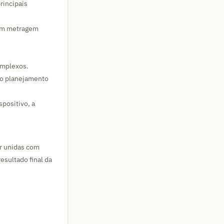
rincipais
com metragem
omplexos.
 o planejamento
positivo, a
r unidas com
sultado final da