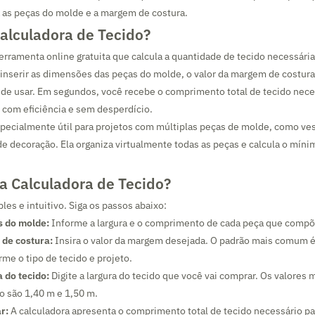
 as peças do molde e a margem de costura.
Calculadora de Tecido?
erramenta online gratuita que calcula a quantidade de tecido necessária
 inserir as dimensões das peças do molde, o valor da margem de costura 
nde usar. Em segundos, você recebe o comprimento total de tecido nece
o com eficiência e sem desperdício.
pecialmente útil para projetos com múltiplas peças de molde, como ves
 de decoração. Ela organiza virtualmente todas as peças e calcula o mín
a Calculadora de Tecido?
les e intuitivo. Siga os passos abaixo:
s do molde:
Informe a largura e o comprimento de cada peça que compõe
de costura:
Insira o valor da margem desejada. O padrão mais comum é
rme o tipo de tecido e projeto.
 do tecido:
Digite a largura do tecido que você vai comprar. Os valores
o são 1,40 m e 1,50 m.
r:
A calculadora apresenta o comprimento total de tecido necessário par