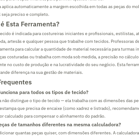
a aplica automaticamente a margem escolhida em todas as peças do mol
l seja preciso e completo.
é Esta Ferramenta?
ecido é indicada para costureiras iniciantes e profissionais, estilistas, a
da, artesãs e qualquer pessoa que trabalhe com tecidos. Professoras 
amenta para calcular a quantidade de material necessária para turmas in
as costuradas ou trabalha com moda sob medida, a precisão no cálculo
te no custo de produção e na lucratividade do seu negócio. Esta ferram
ande diferença na sua gestão de materiais.
Frequentes
funciona para todos os tipos de tecido?
a não distingue o tipo de tecido — ela trabalha com as dimensões das pe
 estampa que precisa de encaixe (como xadrez e listrado), recomendamo
or calculado para compensar o alinhamento do padrão.
peças de tamanhos diferentes na mesma calculadora?
icionar quantas peças quiser, com dimensões diferentes. A calculador