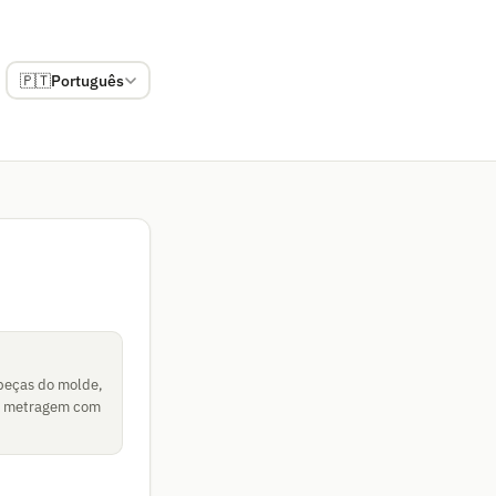
🇵🇹
Português
 peças do molde,
 em metragem com