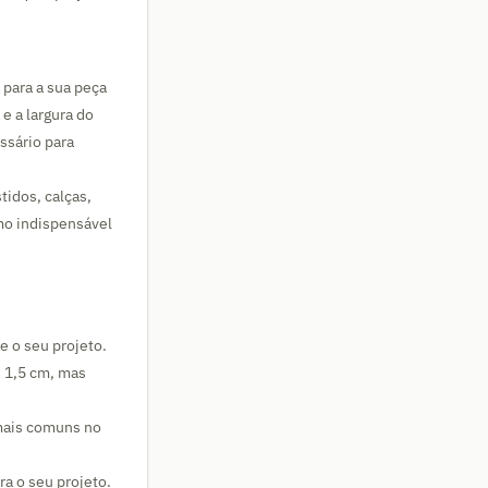
 para a sua peça
e a largura do
ssário para
tidos, calças,
imo indispensável
 o seu projeto.
 1,5 cm, mas
 mais comuns no
a o seu projeto.