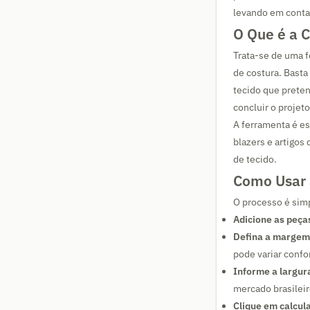
levando em conta
O Que é a 
Trata-se de uma f
de costura. Basta
tecido que prete
concluir o projet
A ferramenta é es
blazers e artigos
de tecido.
Como Usar 
O processo é simp
Adicione as peça
Defina a margem 
pode variar confo
Informe a largura
mercado brasileir
Clique em calcula