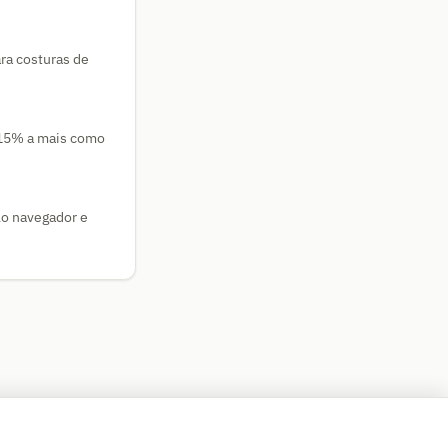
ara costuras de
 15% a mais como
elo navegador e