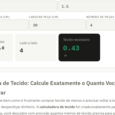
A (CM)
LARGURA PEÇA (CM)
NÚMERO DE PEÇAS
Tecido necessário
ens
Lado a lado
0.43
.0
4
m
a de Tecido: Calcule Exatamente o Quanto Voc
rar
 bem como é frustrante comprar tecido de menos e precisar voltar à loj
 desperdiçar dinheiro. A
calculadora de tecido
foi criada exatamente pa
, você descobre com precisão quantos metros de tecido precisa para q