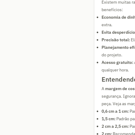
Existem muitas ra
benefícios:
Economia de dinh
extra.
Evita desperdício
Precisão total:
El
Planejamento efi
do projeto.
Acesso gratuito:
qualquer hora.
Entendendo
A
margem de cos
segurança. Ignor
peça. Veja as ma
0,6 cm a 1 cm:
Par
1,5 cm:
Padrão par
2 cm a 2,5 cm:
Par
2 cm:
Recomendado