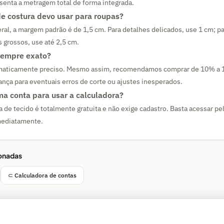
esenta a metragem total de forma integrada.
e costura devo usar para roupas?
ral, a margem padrão é de 1,5 cm. Para detalhes delicados, use 1 cm; p
s grossos, use até 2,5 cm.
sempre exato?
ematicamente preciso. Mesmo assim, recomendamos comprar de 10% a
ça para eventuais erros de corte ou ajustes inesperados.
uma conta para usar a calculadora?
a de tecido é totalmente gratuita e não exige cadastro. Basta acessar p
mediatamente.
ionadas
⊂ Calculadora de contas
Simple Calculator