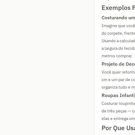
Exemplos P
Costurando um
Imagine que você 
do corpete, frente
Usando a calcula
a largura do teci
metros comprar.
Projeto de Dec
Você quer reforma
cm e um par de co
organiza tudo e m
Roupas Infanti
Costurar roupinh
de três peças — c
elas e entrega um
Por Que Us