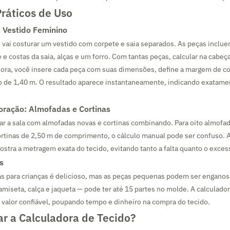
ráticos de Uso
 Vestido Feminino
vai costurar um vestido com corpete e saia separados. As peças inclue
 e costas da saia, alças e um forro. Com tantas peças, calcular na cabeça
dora, você insere cada peça com suas dimensões, define a margem de co
do de 1,40 m. O resultado aparece instantaneamente, indicando exatam
oração: Almofadas e Cortinas
r a sala com almofadas novas e cortinas combinando. Para oito almofad
rtinas de 2,50 m de comprimento, o cálculo manual pode ser confuso. A
ostra a metragem exata do tecido, evitando tanto a falta quanto o exces
s
as para crianças é delicioso, mas as peças pequenas podem ser engano
amiseta, calça e jaqueta — pode ter até 15 partes no molde. A calculado
 valor confiável, poupando tempo e dinheiro na compra do tecido.
ar a Calculadora de Tecido?