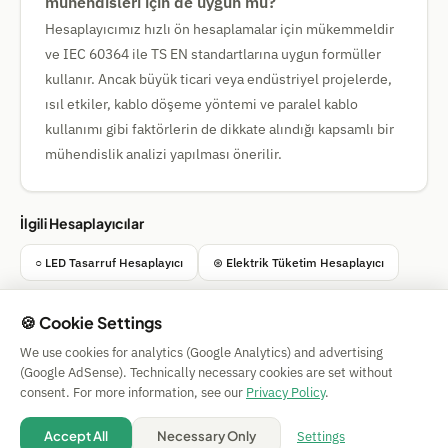
mühendisleri için de uygun mu?
Hesaplayıcımız hızlı ön hesaplamalar için mükemmeldir
ve IEC 60364 ile TS EN standartlarına uygun formüller
kullanır. Ancak büyük ticari veya endüstriyel projelerde,
ısıl etkiler, kablo döşeme yöntemi ve paralel kablo
kullanımı gibi faktörlerin de dikkate alındığı kapsamlı bir
mühendislik analizi yapılması önerilir.
İlgili Hesaplayıcılar
○ LED Tasarruf Hesaplayıcı
⊛ Elektrik Tüketim Hesaplayıcı
🍪 Cookie Settings
We use cookies for analytics (Google Analytics) and advertising
Simple Calculator
(Google AdSense). Technically necessary cookies are set without
Impressum
|
Privacy
|
Terms
|
🍪 Cookies
consent. For more information, see our
Privacy Policy
.
Garantisiz. © 2026 CAESS GmbH
💡 Suggest a calculator
Settings
Accept All
Necessary Only