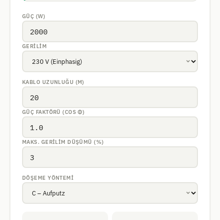
GÜÇ (W)
GERILIM
KABLO UZUNLUĞU (M)
GÜÇ FAKTÖRÜ (COS Φ)
MAKS. GERILIM DÜŞÜMÜ (%)
DÖŞEME YÖNTEMI