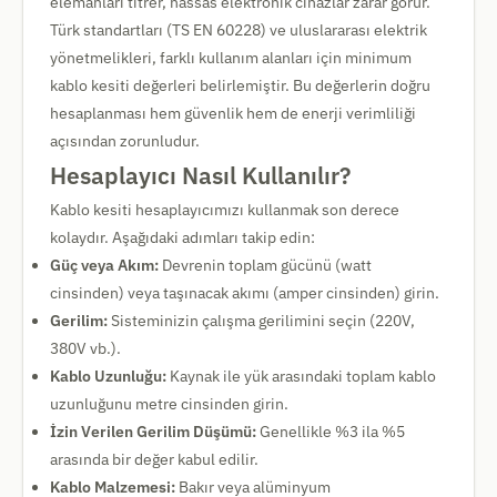
elemanları titrer, hassas elektronik cihazlar zarar görür.
Türk standartları (TS EN 60228) ve uluslararası elektrik
yönetmelikleri, farklı kullanım alanları için minimum
kablo kesiti değerleri belirlemiştir. Bu değerlerin doğru
hesaplanması hem güvenlik hem de enerji verimliliği
açısından zorunludur.
Hesaplayıcı Nasıl Kullanılır?
Kablo kesiti hesaplayıcımızı kullanmak son derece
kolaydır. Aşağıdaki adımları takip edin:
Güç veya Akım:
Devrenin toplam gücünü (watt
cinsinden) veya taşınacak akımı (amper cinsinden) girin.
Gerilim:
Sisteminizin çalışma gerilimini seçin (220V,
380V vb.).
Kablo Uzunluğu:
Kaynak ile yük arasındaki toplam kablo
uzunluğunu metre cinsinden girin.
İzin Verilen Gerilim Düşümü:
Genellikle %3 ila %5
arasında bir değer kabul edilir.
Kablo Malzemesi:
Bakır veya alüminyum