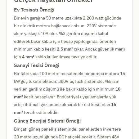
Ev Tesisatı Örneği
Bir evin garajına 50 metre uzaklıkta 2.200 watt gücünde
bir elektrik motoru bağlanacak olsun. 220V sistemde
akım yaklaşık 10A olur. %3 gerilim düşümü kabul
edilerek bakır kablo için hesap yapıldığında, önerilen
minimum kablo kesiti
2,5 mm²
çıkar. Ancak güvenlik marjı
için
4 mm²
kablo kullanılması tavsiye edilir.
Sanayi Tesisi Örneği
Bir fabrikada 100 metre mesafedeki bir pompa motoru 15
kW güç tüketmektedir. 380V üç fazlı sistemde, %5 izin
verilen gerilim düşümü ile bakır kablo için minimum
10
mm²
kesit hesaplanır. Endüstriyel uygulamalarda yük
artışı ihtimali göz önüne alınarak bir üst kesit olan
16
mm²
tercih edilmelidir.
Güneş Enerjisi Sistemi Örneği
Bir çatı güneş paneli sisteminde, panellerden invertere
20 metre uzunluğunda DC hat çekilecektir. Sistem 48V