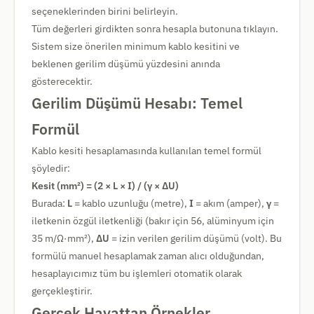
seçeneklerinden birini belirleyin.
Tüm değerleri girdikten sonra hesapla butonuna tıklayın.
Sistem size önerilen minimum kablo kesitini ve
beklenen gerilim düşümü yüzdesini anında
gösterecektir.
Gerilim Düşümü Hesabı: Temel
Formül
Kablo kesiti hesaplamasında kullanılan temel formül
şöyledir:
Kesit (mm²) = (2 × L × I) / (γ × ΔU)
Burada:
L
= kablo uzunluğu (metre),
I
= akım (amper),
γ
=
iletkenin özgül iletkenliği (bakır için 56, alüminyum için
35 m/Ω·mm²),
ΔU
= izin verilen gerilim düşümü (volt). Bu
formülü manuel hesaplamak zaman alıcı olduğundan,
hesaplayıcımız tüm bu işlemleri otomatik olarak
gerçekleştirir.
Gerçek Hayattan Örnekler