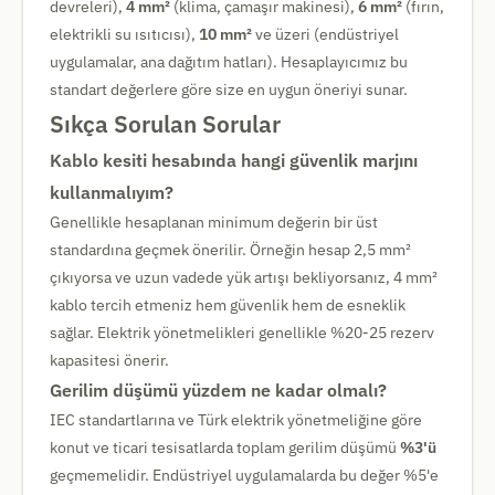
devreleri),
4 mm²
(klima, çamaşır makinesi),
6 mm²
(fırın,
elektrikli su ısıtıcısı),
10 mm²
ve üzeri (endüstriyel
uygulamalar, ana dağıtım hatları). Hesaplayıcımız bu
standart değerlere göre size en uygun öneriyi sunar.
Sıkça Sorulan Sorular
Kablo kesiti hesabında hangi güvenlik marjını
kullanmalıyım?
Genellikle hesaplanan minimum değerin bir üst
standardına geçmek önerilir. Örneğin hesap 2,5 mm²
çıkıyorsa ve uzun vadede yük artışı bekliyorsanız, 4 mm²
kablo tercih etmeniz hem güvenlik hem de esneklik
sağlar. Elektrik yönetmelikleri genellikle %20-25 rezerv
kapasitesi önerir.
Gerilim düşümü yüzdem ne kadar olmalı?
IEC standartlarına ve Türk elektrik yönetmeliğine göre
konut ve ticari tesisatlarda toplam gerilim düşümü
%3'ü
geçmemelidir. Endüstriyel uygulamalarda bu değer %5'e