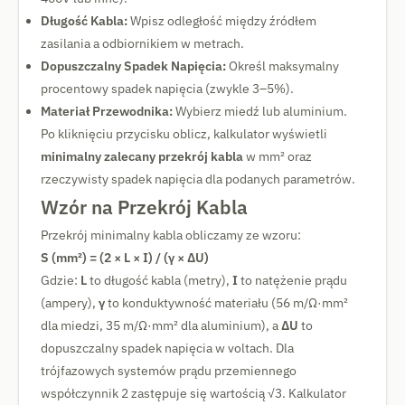
Długość Kabla:
Wpisz odległość między źródłem
zasilania a odbiornikiem w metrach.
Dopuszczalny Spadek Napięcia:
Określ maksymalny
procentowy spadek napięcia (zwykle 3–5%).
Materiał Przewodnika:
Wybierz miedź lub aluminium.
Po kliknięciu przycisku oblicz, kalkulator wyświetli
minimalny zalecany przekrój kabla
w mm² oraz
rzeczywisty spadek napięcia dla podanych parametrów.
Wzór na Przekrój Kabla
Przekrój minimalny kabla obliczamy ze wzoru:
S (mm²) = (2 × L × I) / (γ × ΔU)
Gdzie:
L
to długość kabla (metry),
I
to natężenie prądu
(ampery),
γ
to konduktywność materiału (56 m/Ω·mm²
dla miedzi, 35 m/Ω·mm² dla aluminium), a
ΔU
to
dopuszczalny spadek napięcia w voltach. Dla
trójfazowych systemów prądu przemiennego
współczynnik 2 zastępuje się wartością √3. Kalkulator