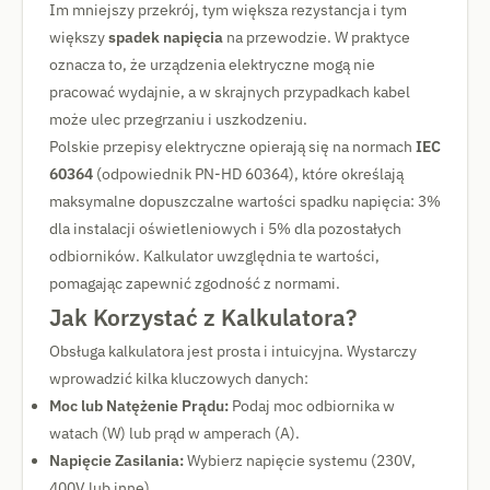
Im mniejszy przekrój, tym większa rezystancja i tym
większy
spadek napięcia
na przewodzie. W praktyce
oznacza to, że urządzenia elektryczne mogą nie
pracować wydajnie, a w skrajnych przypadkach kabel
może ulec przegrzaniu i uszkodzeniu.
Polskie przepisy elektryczne opierają się na normach
IEC
60364
(odpowiednik PN-HD 60364), które określają
maksymalne dopuszczalne wartości spadku napięcia: 3%
dla instalacji oświetleniowych i 5% dla pozostałych
odbiorników. Kalkulator uwzględnia te wartości,
pomagając zapewnić zgodność z normami.
Jak Korzystać z Kalkulatora?
Obsługa kalkulatora jest prosta i intuicyjna. Wystarczy
wprowadzić kilka kluczowych danych:
Moc lub Natężenie Prądu:
Podaj moc odbiornika w
watach (W) lub prąd w amperach (A).
Napięcie Zasilania:
Wybierz napięcie systemu (230V,
400V lub inne).