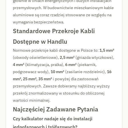
głównie w liniach energetycznych i dużych instalacjach
przemysłowych. W budownictwie mieszkaniowym kable
aluminiowe są coraz rzadziej stosowane ze względu na
wymagania bezpieczeństwa.
Standardowe Przekroje Kabli
Dostępne w Handlu
Normowe przekroje kabli dostępne w Polsce to:
1,5 mm²
(obwody oświetleniowe),
2,5 mm²
(gniazda wtyczkowe),
4 mm²
(klimatyzacja, pralka),
6 mm²
(piekarnik,
podgrzewacz wody),
10 mm²
(zasilanie rozdzielnic),
16
mm², 25 mm², 35 mm²
i powyżej dla zastosowań
przemysłowych. Zawsze dobieramy najbliższy wyższy
przekrój znormalizowany w stosunku do obliczonej
wartości minimalnej.
Najczęściej Zadawane Pytania
Czy kalkulator nadaje się do instalacji
jednofazowych i trójfazowych?