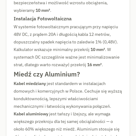
bezpieczeństwa i możliwość wzrostu obciążenia,
wybieramy
10 mm²
.
Instalacja Fotowoltaiczna
W systemie fotowoltaicznym pracującym przy napięciu
48V DC, z prądem 20A i długością kabla 12 metrów,
dopuszczalny spadek napięcia to zaledwie 1% (0,48V).
Kalkulator wskazuje minimalny przekrój
10 mm²
. W
systemach DC szczególnie ważne jest minimalizowanie
strat, dlatego warto rozważyć przekrój
16 mm²
.
Miedź czy Aluminium?
Kabel miedziany
jest standardem w instalacjach
domowych i komercyjnych w Polsce. Cechuje się wyższą
konduktownością, lepszymi właściwościami
mechanicznymi i łatwością wykonywania połączeń.
Kabel aluminiowy
jest tańszy i lżejszy, ale wymaga
większego przekroju dla tej samej obciążalności — o
około 60% większego niż miedź. Aluminium stosuje się