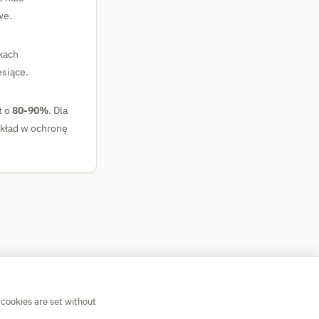
we.
kach
esiące.
t o
80-90%
. Dla
wkład w ochronę
 cookies are set without