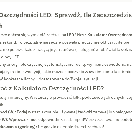
 Oszczędności LED: Sprawdź, Ile Zaoszczędzis
h
 czy opłaca się wymienić żarówki na
LED
? Nasz
Kalkulator Oszczędnoś
 sekund. To bezpłatne narzędzie pozwala precyzyjnie obliczyć, ile pie
cznie po przejściu z tradycyjnych żarówek, halogenów lub świetlówek n
 diody LED.
eny energii elektrycznej systematycznie rosną, wymiana oświetlenia na 
ających się inwestycji, jakie możesz poczynić w swoim domu lub firmie.
ć konkretne liczby – dostosowane do Twojej sytuacji.
tać z Kalkulatora Oszczędności LED?
rosty i intuicyjny. Wystarczy wprowadzić kilka podstawowych danych, ab
ki:
wki (W):
Podaj wattaż aktualnie używanej żarówki żarowej lub halogen
 (W):
Wprowadź moc odpowiednika LED (np. 8W przy zachowaniu podobn
tkowania (godziny):
Ile godzin dziennie świeci żarówka?