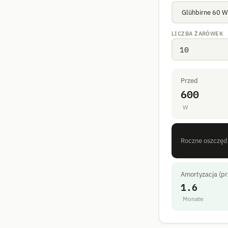
LICZBA ŻARÓWEK
Przed
600
W
Roczne oszczęd
Amortyzacja (pr
1.6
Monate