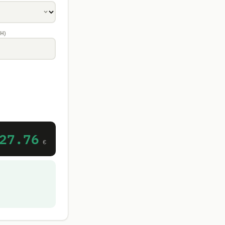
H)
27.76
€