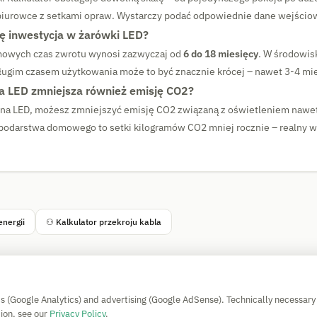
biurowce z setkami opraw. Wystarczy podać odpowiednie dane wejścio
ię inwestycja w żarówki LED?
owych czas zwrotu wynosi zazwyczaj od
6 do 18 miesięcy
. W środowis
ługim czasem użytkowania może to być znacznie krócej – nawet 3-4 mi
a LED zmniejsza również emisję CO2?
 na LED, możesz zmniejszyć emisję CO2 związaną z oświetleniem nawe
podarstwa domowego to setki kilogramów CO2 mniej rocznie – realny 
energii
⚇ Kalkulator przekroju kabla
Simple Calculator
cs (Google Analytics) and advertising (Google AdSense). Technically necessary
Impressum
|
Privacy
|
Terms
|
🍪 Cookies
ion, see our
Privacy Policy
.