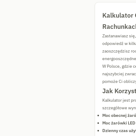
Kalkulator
Rachunkac
Zastanawiasz się,
odpowiedź w kilka
zaoszczędzisz ro
energooszczędne
W Polsce, gdzie c
najszybciej zwrac
pomoże Ci obliczy
Jak Korzys
Kalkulator jest p
szczegółowe wyni
Moc obecnej żaró
Moc żarówki LED
Dzienny czas uży