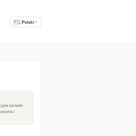
🇵🇱
Polski
ycyjne żarówki
kowania i