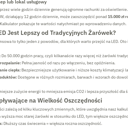
lep lub lokal usługowy
 przez wiele godzin dziennie generują ogromne rachunki za oświetlenie.
W, działający 12 godzin dziennie, może zaoszczędzić ponad
15.000 zł r
 Kalkulator pokazuje te wartości natychmiast po wprowadzeniu danych.
ED Jest Lepszy od Tradycyjnych Żarówek?
nsowa to tylko jeden z powodów, dla których warto przejść na LED. Oto
:
Do 50.000 godzin pracy, czyli kilkanaście razy więcej niż żarówki trady
rozpalanie:
Pełna jasność od razu po włączeniu, bez opóźnienia.
anie ciepła:
Bezpieczniejsze użytkowanie i niższe koszty klimatyzacji l
oduktów:
Dostępne w różnych rozmiarach, barwach i wzorach do dowo
iejsze zużycie energii to mniejsza emisja CO2 i lepsza przyszłość dla 
pływające na Wielkość Oszczędności
i zależą od kilku kluczowych zmiennych, które uwzględnia nasz kalkul
 wyższa moc starej żarówki w stosunku do LED, tym większe oszczędno
a:
Dłuższy czas świecenia = większa roczna oszczędność.