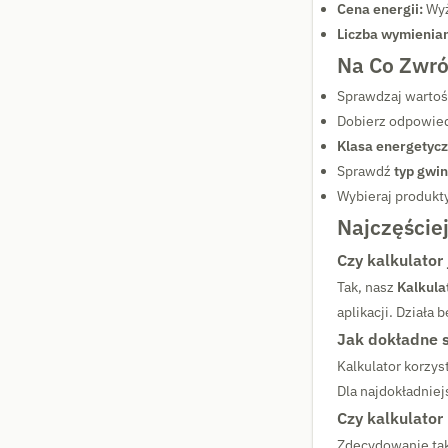
Cena energii:
Wyż
Liczba wymienian
Na Co Zwró
Sprawdzaj warto
Dobierz odpowie
Klasa energetycz
Sprawdź
typ gwin
Wybieraj produkt
Najczęście
Czy kalkulator
Tak, nasz
Kalkula
aplikacji. Działa
Jak dokładne s
Kalkulator korzy
Dla najdokładniej
Czy kalkulator 
Zdecydowanie tak