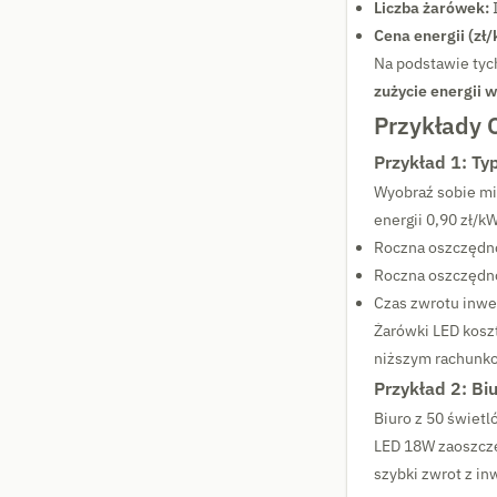
Liczba żarówek:
I
Cena energii (zł
Na podstawie tyc
zużycie energii 
Przykłady 
Przykład 1: T
Wyobraź sobie mi
energii 0,90 zł/k
Roczna oszczędno
Roczna oszczędn
Czas zwrotu inwes
Żarówki LED koszt
niższym rachunko
Przykład 2: Biu
Biuro z 50 świet
LED 18W zaoszcz
szybki zwrot z in