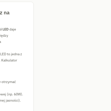
z na
ci LED
daje
niędzy
a
LED to jedna z
 Kalkulator
y otrzymać
owej (np. 60W).
ej jasności).