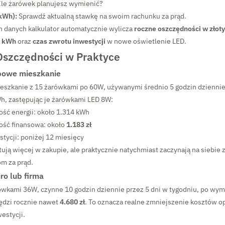
le żarówek planujesz wymienić?
/kWh):
Sprawdź aktualną stawkę na swoim rachunku za prąd.
h danych kalkulator automatycznie wylicza
roczne oszczędności w złot
w kWh
oraz
czas zwrotu inwestycji
w nowe oświetlenie LED.
Oszczędności w Praktyce
ypowe mieszkanie
eszkanie z 15 żarówkami po 60W, używanymi średnio 5 godzin dziennie.
Wh, zastępując je żarówkami LED 8W:
ść energii: około 1.314 kWh
ość finansowa: około
1.183 zł
tycji: poniżej 12 miesięcy
ują więcej w zakupie, ale praktycznie natychmiast zaczynają na siebie z
m za prąd.
ro lub firma
lówkami 36W, czynne 10 godzin dziennie przez 5 dni w tygodniu, po wym
ędzi rocznie nawet
4.680 zł
. To oznacza realne zmniejszenie kosztów o
westycji.