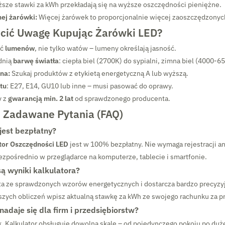
sze stawki za kWh przekładają się na wyższe oszczędności pieniężne.
ej żarówki:
Więcej żarówek to proporcjonalnie więcej zaoszczędzonych
cić Uwagę Kupując Żarówki LED?
ść
lumenów
, nie tylko watów – lumeny określają jasność.
dnią
barwę światła
: ciepła biel (2700K) do sypialni, zimna biel (4000-6
na:
Szukaj produktów z etykietą energetyczną A lub wyższą.
tu
: E27, E14, GU10 lub inne – musi pasować do oprawy.
y z
gwarancją min. 2 lat
od sprawdzonego producenta.
j Zadawane Pytania (FAQ)
 jest bezpłatny?
tor Oszczędności LED
jest w 100% bezpłatny. Nie wymaga rejestracji ani
 bezpośrednio w przeglądarce na komputerze, tablecie i smartfonie.
ą wyniki kalkulatora?
sta ze sprawdzonych wzorów energetycznych i dostarcza bardzo precyz
szych obliczeń wpisz aktualną stawkę za kWh ze swojego rachunku za p
nadaje się dla firm i przedsiębiorstw?
. Kalkulator obsługuje dowolną skalę – od pojedynczego pokoju po duż