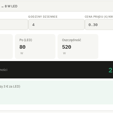
GODZINY DZIENNIE
CENA PRĄDU (€/KW
Po (LED)
Oszczędność
80
520
W
W
2
ności
zy 3 € za LED)