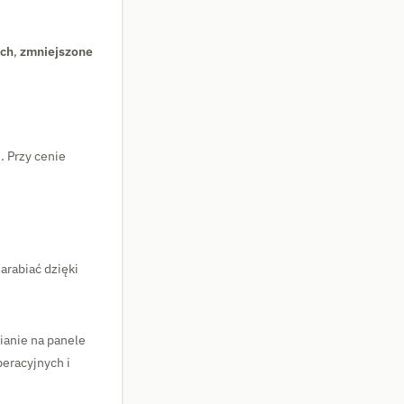
ych
,
zmniejszone
 Przy cenie
arabiać dzięki
ianie na panele
peracyjnych i