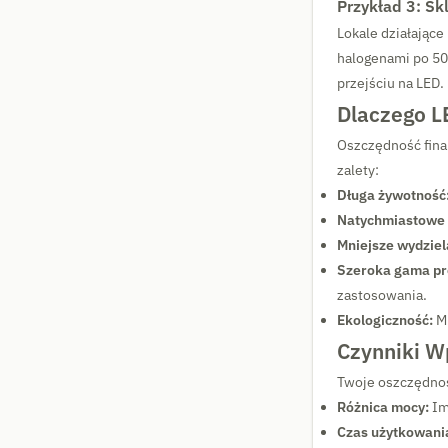
Przykład 3: Sk
Lokale działające
halogenami po 50
przejściu na LED.
Dlaczego L
Oszczędność fina
zalety:
Długa żywotność
Natychmiastowe 
Mniejsze wydziel
Szeroka gama pr
zastosowania.
Ekologiczność:
Mn
Czynniki W
Twoje oszczędnośc
Różnica mocy:
Im
Czas użytkowani