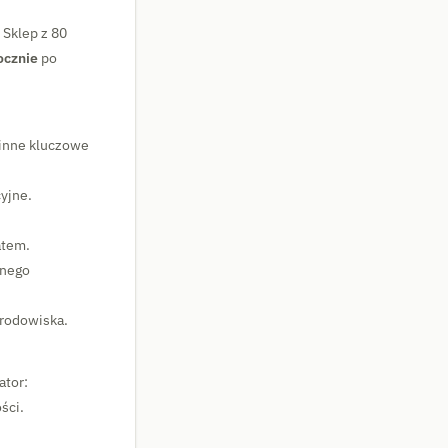
 Sklep z 80
ocznie
po
 inne kluczowe
cyjne.
atem.
lnego
środowiska.
ator:
ści.