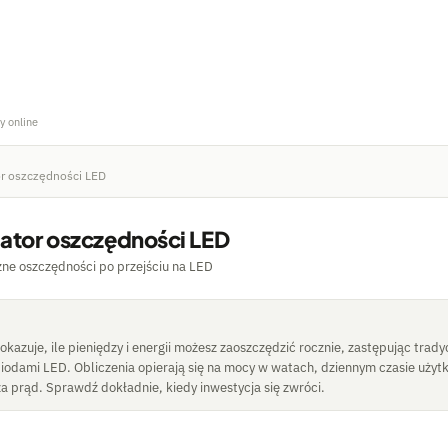
y online
or oszczędności LED
lator oszczędności LED
zne oszczędności po przejściu na LED
okazuje, ile pieniędzy i energii możesz zaoszczędzić rocznie, zastępując trad
diodami LED. Obliczenia opierają się na mocy w watach, dziennym czasie użyt
 za prąd. Sprawdź dokładnie, kiedy inwestycja się zwróci.