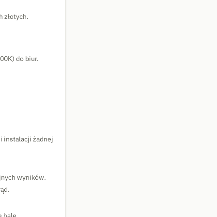
 złotych.
500K) do biur.
 instalacji żadnej
yjnych wyników.
rąd.
e hale