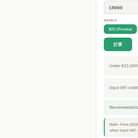
MAINLY
B2C (Private)
計算
Under €22,000
Input VAT credi
Recommendati
Note: From 2025 
when input VAT >