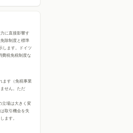
争力に直接影響す
税免除制度と標準
示します。ドイツ
本の消費税免税制度な
れます（免税事業
りません。ただ
の立場は大きく変
では取引機会を失
をします。