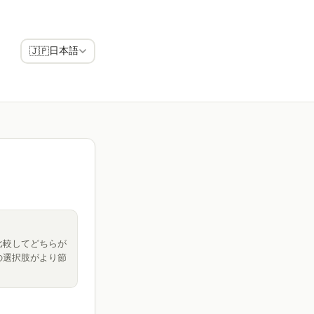
日本語
🇯🇵
比較してどちらが
の選択肢がより節