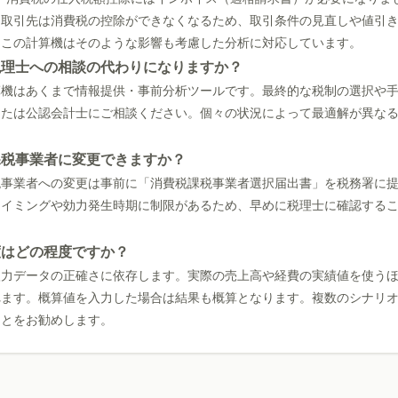
、取引先は消費税の控除ができなくなるため、取引条件の見直しや値引
。この計算機はそのような影響も考慮した分析に対応しています。
税理士への相談の代わりになりますか？
算機はあくまで情報提供・事前分析ツールです。最終的な税制の選択や
または公認会計士にご相談ください。個々の状況によって最適解が異な
課税事業者に変更できますか？
税事業者への変更は事前に「消費税課税事業者選択届出書」を税務署に
タイミングや効力発生時期に制限があるため、早めに税理士に確認する
度はどの程度ですか？
入力データの正確さに依存します。実際の売上高や経費の実績値を使う
れます。概算値を入力した場合は結果も概算となります。複数のシナリ
ことをお勧めします。