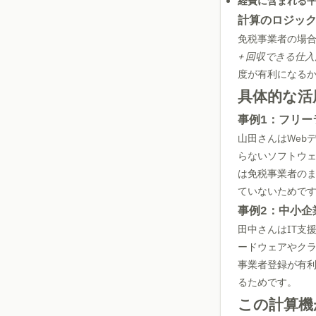
経費に含まれる
計算のロジッ
免税事業者の場
+ 回収できる仕
度が有利になる
具体的な活
事例1：フリー
山田さんはWeb
らないソフトウ
は免税事業者の
ていないためで
事例2：中小企
田中さんはIT支
ードウェアやクラ
事業者登録が有
るためです。
この計算機