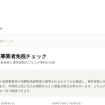
機
税チェック
模事業者免税チェック
業者免税と通常課税のどちらが有利か分析
小規模事業者の消費税免税制度が適用されるかどうかを確認し、通常課税と
ます。年間売上高と仕入れ税額をもとに損益分岐点分析を行います。どちら
を一目で確認できます。
 (GROSS €)
INPUT VAT / YEAR (€)