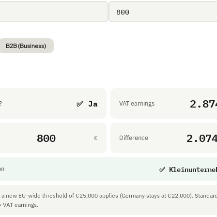
B2B (Business)
2.87
✅ Ja
?
VAT earnings
800
2.07
t
Difference
€
✅ Kleinunterne
on
a new EU-wide threshold of €25,000 applies (Germany stays at €22,000). Standard 
 VAT earnings.