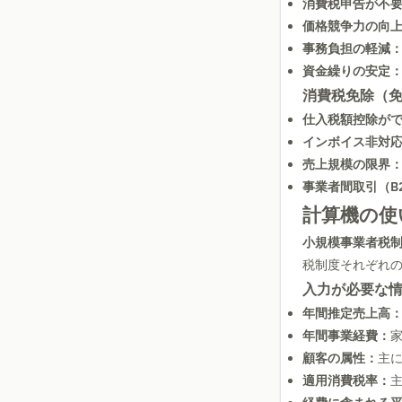
消費税申告が不
価格競争力の向
事務負担の軽減
資金繰りの安定
消費税免除（
仕入税額控除が
インボイス非対
売上規模の限界
事業者間取引（B
計算機の使
小規模事業者税
税制度それぞれ
入力が必要な
年間推定売上高
年間事業経費：
顧客の属性：
主に
適用消費税率：