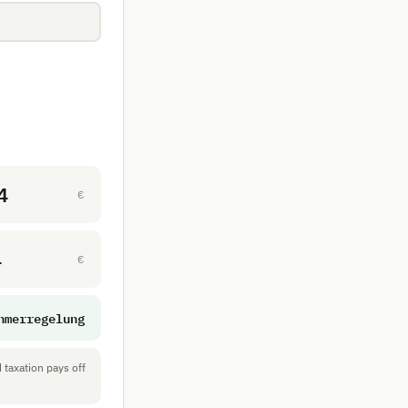
4
€
4
€
hmerregelung
taxation pays off