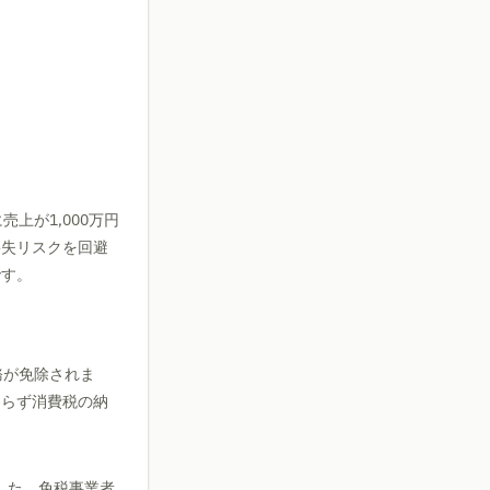
上が1,000万円
喪失リスクを回避
です。
務が免除されま
わらず消費税の納
した。免税事業者