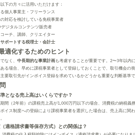
に以下の方々に活用いただけます：
いる個人事業主・フリーランス
への対応を検討している免税事業者
やデジタルコンテンツ販売者
、コーチ、講師、クリエイター
をサポートする税理士・会計士
最適化するためのヒント
けでなく、
中長期的な事業計画
も考慮することが重要です。2〜3年以内に売
がある場合、早めに課税事業者として登録しておくことで、取引機会の
、主要取引先がインボイス登録を求めているかどうかも重要な判断基準
問
基準となる売上高はいくらですか？
期間（2年前）の課税売上高が1,000万円以下の場合、消費税の納税義
ンボイス制度への登録により課税事業者を選択した場合は、売上高に関
す。
度（適格請求書等保存方式）との関係は？
以降、消費税の仕入税額控除にはインボイス（適格請求書）が必要になりま