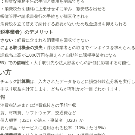
要：
煩雑な税務申告の手間と費用を削減できる
上：
消費税分を価格に上乗せせずに済み、割安感を出せる
：
帳簿管理や請求書発行の手続きが簡素化される
：
消費税を立て替えて納付する必要がないため現金流出を抑えられる
免税事業者）のデメリット
できない：
経費に含まれる消費税を回収できない
応による取引機会の損失：
課税事業者との取引でインボイスを求められ
：
課税売上高が1,000万円を超えると自動的に課税事業者になる
2B）での信頼性：
大手取引先や法人顧客からの評価に影響する可能性
い方
制チェック計算機
は、入力されたデータをもとに損益分岐点分析を実行
の手取り収益を計算します。どちらが有利かが一目でわかります。
情報
：
消費税込みまたは消費税抜きの予想年収
家賃、材料費、ソフトウェア、交通費など
個人顧客（B2C）か法人・事業者（B2B）か
主要な商品・サービスに適用される税率（10%または8%）