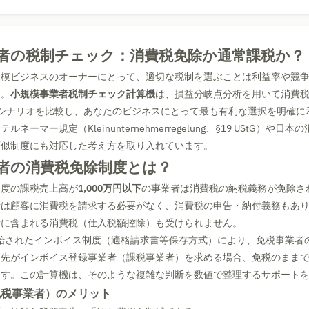
者の税制チェック：消費税免除か通常課税か？
規模ビジネスのオーナーにとって、適切な税制を選ぶことは利益率や競
す。
小規模事業者税制チェック計算機
は、損益分岐点分析を用いて消費
シナリオを比較し、あなたのビジネスにとって最も有利な選択を明確に
ネーマー規定（Kleinunternehmerregelung、§19 UStG）や日
類似制度にも対応した考え方を取り入れています。
者の消費税免除制度とは？
年度の課税売上高が
1,000万円以下
の事業者は消費税の納税義務が免除さ
者は顧客に消費税を請求する必要がなく、消費税の申告・納付義務もあ
費に含まれる消費税（仕入税額控除）も受けられません。
に開始されたインボイス制度（適格請求書等保存方式）により、免税事業者
引先がインボイス登録事業者（課税事業者）を求める場合、免税のまま
ます。この計算機は、そのような複雑な判断を数値で整理するサポート
免税事業者）のメリット