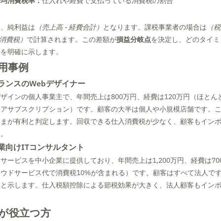
平均消費税率：
仕入れや経費で支払っている消費税の割合
ク
合、純利益は
（売上高 - 経費合計）
となります。課税事業者の場合は
（税
入消費税）
で計算されます。この差額が
損益分岐点
を決定し、どのタイミ
かを明確に示します。
用事例
ランスのWebデザイナー
デザインの個人事業主で、年間売上は800万円、経費は120万円（ほと
ェアサブスクリプション）です。顧客の大半は個人や小規模店舗です。
ままが有利と判定します。回収できる仕入消費税が少なく、顧客もイン
す。
業向けITコンサルタント
援サービスを中小企業に提供しており、年間売上は1,200万円、経費は7
ウドサービス代で消費税10%が含まれる）です。顧客はすべて法人で
利と示します。仕入税額控除による節税効果が大きく、法人顧客もイン
が役立つ方