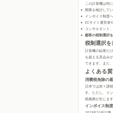
この計算機は特
開業を検討して
インボイス制度
ECサイト運営者
コンサルタント
顧客の税制選択
税制選択を
計算機の結果だ
を超える見込み
できます。また
よくある質
消費税免除の
日本では前々課税
す。ただし、イ
税義務が生じま
インボイス制
2023年10月