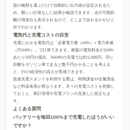
器の種類を選ぶだけで自動的に出力値が設定されるた
め、難しい計算なしに結果が確認できます。走行可能距
離の増加分も表示されるので、どこまで走れるかがひと
目でわかります。
電気代と充電コストの目安
充電にかかる電気代は「必要電力量（kWh）× 電力単価
（円/kWh）」で計算できます。家庭の電気料金が1kWh
あたり30円の場合、36kWhの充電では約1,080円。同じ
距離をガソリン車で走ると数千円かかることを考える
と、EVの経済性の高さが実感できます。
急速充電スタンドを利用する際は、時間課金や従量課金
など料金体系が異なります。月々の充電コストを把握し
ておくと、家計管理や充電プランの見直しに役立ちま
す。
よくある質問
バッテリーを毎回100%まで充電したほうがいい
ですか？