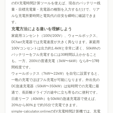
のEV充電時間計算ツールを使えば、現在のバッテリー残
量・目標充電量・充電器の種類を入力するだけで、リア
ルな充電所要時間と電気代の目安を瞬時に確認できま
す。
充電方法による違いを理解しよう
家庭用コンセント（100V/200V）、ウォールボックス、
DCfast充電器では充電速度が大きく異なります。家庭用
100Vコンセントは出力約1.4kWと非常に遅く、50kWhの
バッテリーをフル充電するには30時間以上かかること
も。一方、200Vの普通充電（3kW〜6kW）なら8〜17時
間程度です。
ウォールボックス（7kW〜22kW）を自宅に設置すると、
一晩の充電でほぼフル充電が可能になります。外出先の
DC急速充電器（50kW〜350kW）は短時間での充電に最
適で、長距離ドライブの途中に立ち寄るのに便利です。
日産リーフ（40kWh）を50kWの急速充電器で使えば、
20%から80%まで約35分で充電できます。
simple-calculator.onlineのEV充電時間計算機では、充電