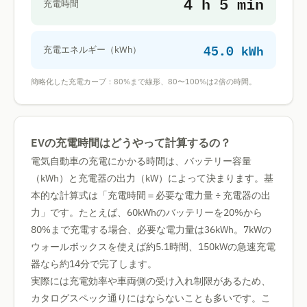
4 h 5 min
充電時間
45.0 kWh
充電エネルギー（kWh）
簡略化した充電カーブ：80%まで線形、80〜100%は2倍の時間。
EVの充電時間はどうやって計算するの？
電気自動車の充電にかかる時間は、バッテリー容量
（kWh）と充電器の出力（kW）によって決まります。基
本的な計算式は「充電時間＝必要な電力量 ÷ 充電器の出
力」です。たとえば、60kWhのバッテリーを20%から
80%まで充電する場合、必要な電力量は36kWh。7kWの
ウォールボックスを使えば約5.1時間、150kWの急速充電
器なら約14分で完了します。
実際には充電効率や車両側の受け入れ制限があるため、
カタログスペック通りにはならないことも多いです。こ