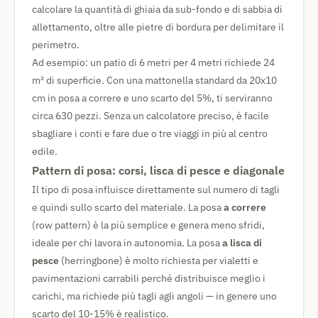
calcolare la quantità di ghiaia da sub-fondo e di sabbia di
allettamento, oltre alle pietre di bordura per delimitare il
perimetro.
Ad esempio: un patio di 6 metri per 4 metri richiede 24
m² di superficie. Con una mattonella standard da 20x10
cm in posa a correre e uno scarto del 5%, ti serviranno
circa 630 pezzi. Senza un calcolatore preciso, è facile
sbagliare i conti e fare due o tre viaggi in più al centro
edile.
Pattern di posa: corsi, lisca di pesce e diagonale
Il tipo di posa influisce direttamente sul numero di tagli
e quindi sullo scarto del materiale. La posa
a correre
(row pattern) è la più semplice e genera meno sfridi,
ideale per chi lavora in autonomia. La posa
a lisca di
pesce
(herringbone) è molto richiesta per vialetti e
pavimentazioni carrabili perché distribuisce meglio i
carichi, ma richiede più tagli agli angoli — in genere uno
scarto del 10-15% è realistico.