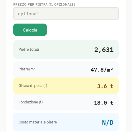
PREZZO PER PIETRA (€, OPZIONALE)
Calcola
2,631
Pietre totali
47.8/m²
Pietre/m²
3.6 t
Ghiaia di posa (t)
18.0 t
Fondazione (t)
N/D
Costo materiale pietre