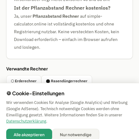
Ist der Pflanzabstand Rechner kostenlos?
Ja, unser
Pflanzabstand Rechner
auf simple-
calculator.online ist vollständig kostenlos und ohne
Registrierung nutzbar. Keine versteckten Kosten, kein
Download erforderlich – einfach im Browser aufrufen
und loslegen.
Verwandte Rechner
⬡ Erderechner
⬤ Rasendüngerrechner
🍪 Cookie-Einstellungen
⊕ Regenwassertankrechner
🪵 Brennholz-Rechner
Wir verwenden Cookies für Analyse (Google Analytics) und Werbung
(Google AdSense). Technisch notwendige Cookies werden ohne
Einwilligung gesetzt. Weitere Informationen finden Sie in unserer
Simple Calculator
Datenschutzerklärung
.
Impressum
|
Privacy
|
Terms
|
🍪 Cookies
Alle akzeptieren
Nur notwendige
Alle Angaben ohne Gewähr. © 2026 CAESS GmbH