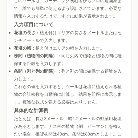
このツールは、ガーデニング初心者からプロの造園家ま
で、誰でも簡単に使えるよう設計されています。必要な
情報を入力するだけで、すぐに結果が表示されます。
入力項目について
花壇の長さ：
植え付けエリアの長さをメートルまたはセ
ンチメートルで入力します。
花壇の幅：
植え付けエリアの幅を入力します。
株間（植物間の間隔）：
同じ列内で植物と植物の間に確
保する距離を入力します。
条間（列と列の間隔）：
列と列の間に確保する距離を入
力します。
これらの値を入力すると、ツールは花壇に植えられる植
物の合計株数を自動的に計算し、結果を即座に表示しま
す。複雑な数式を覚える必要はありません。
具体的な計算例
たとえば、長さ3メートル、幅1.2メートルの野菜用花壇
があるとします。ナス科の植物（例：ピーマン）を植え
たい場合、推奨株間は40cm、条間は60cmとします。こ