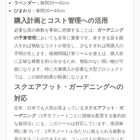
ラベンダー：
株間30〜45cm
ひまわり：
株間30〜45cm
購入計画とコスト管理への活用
必要な苗の株数を事前に把握することは、
ガーデニング
の予算管理
においても非常に重要です。多すぎる苗を購
入すれば無駄なコストが発生し、少なすぎれば再購入の
手間が生じます。植物間隔計算ツールを使えば、購入前
に正確な株数を割り出せるため、無駄のない買い物が可
能になります。特に大量購入が必要な大型プロジェクト
では、この節約効果が顕著になります。
スクエアフット・ガーデニングへの
対応
近年、日本でも人気が高まっている
スクエアフット・ガ
ーデニング
（1平方フィートごとに植物を配置する集約的
な栽培法）にも、このツールは対応しています。推奨株
間に基づいて、1平方メートル当たりに植えられる株数を
算出することができるため、コンパクトな庭やベランダ