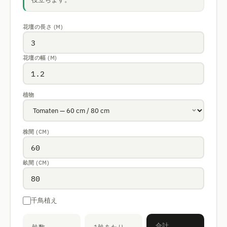
花壇の長さ (M)
花壇の幅 (M)
植物
株間 (CM)
畝間 (CM)
千鳥植え
合計