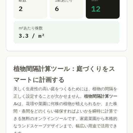
畝数
1畝あたり
12
2
6
m²あたり株数
3.3 / m²
植物間隔計算ツール：庭づくりをス
マートに計画する
美しく生産性の高い庭をつくるためには、植物の間隔を
正しく設定することが欠かせません。
植物間隔計算ツー
ル
は、花壇や菜園に何株の植物が植えられるか、また株
間・条間をどのくらい確保すればよいかを瞬時に計算で
きる無料のオンラインツールです。家庭菜園から本格的
なランドスケープデザインまで、幅広い用途で活用でき