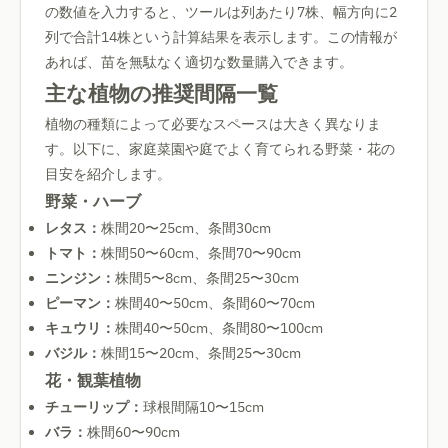
の数値を入力すると、ツールは列あたり7株、幅方向に2
列で合計14株という計算結果を表示します。この情報が
あれば、苗を無駄なく適切な数量購入できます。
主な植物の推奨間隔一覧
植物の種類によって必要なスペースは大きく異なりま
す。以下に、家庭菜園や庭でよく育てられる野菜・花の
目安を紹介します。
野菜・ハーブ
レタス：
株間20〜25cm、条間30cm
トマト：
株間50〜60cm、条間70〜90cm
ニンジン：
株間5〜8cm、条間25〜30cm
ピーマン：
株間40〜50cm、条間60〜70cm
キュウリ：
株間40〜50cm、条間80〜100cm
バジル：
株間15〜20cm、条間25〜30cm
花・観葉植物
チューリップ：
球根間隔10〜15cm
バラ：
株間60〜90cm