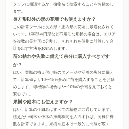
タッフに相談するか、植物名で検索することをお勧めし
ます。
長方形以外の形の花壇でも使えますか？
この計算ツールは長方形・正方形の花壇に最適化されて
います。L字型や円形など不規則な形状の場合は、エリア
を複数の長方形に分割し、それぞれを個別に計算して合
計を出す方法をお勧めします。
苗の枯れや失敗に備えて余分に購入すべきです
か？
はい、実際の植え付け時のダメージや活着の失敗に備え
て、計算値より10〜15%多めに苗を購入することをお勧
めします。球根類の場合は5〜10%の余裕を見ておくと
安心です。
果樹や庭木にも使えますか？
はい、計算の仕組みはすべての植物に共通しています。
植えたい樹木や低木の推奨株間を入力すれば、同様に株
数を計算できます。果樹や庭木は一般的に間隔が広く