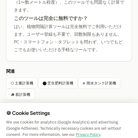
（1〜数メートル程度）、このツールでも問題なく計算で
きます。
このツールは完全に無料ですか？
はい、植物間隔計算ツールは完全無料でご利用いただけ
ます。ユーザー登録も不要で、回数制限もありません。
PC・スマートフォン・タブレットを問わず、いつでもど
こでもお使いいただける手軽なツールです。
関連
⬡ 土量計算機
⬤ 芝生肥料計算機
⊕ 雨水タンク計算機
🪵 薪計算機
🍪 Cookie Settings
We use cookies for analytics (Google Analytics) and advertising
Simple Calculator
(Google AdSense). Technically necessary cookies are set without
Impressum
|
Privacy
|
Terms
|
🍪 Cookies
consent. For more information, see our
Privacy Policy
.