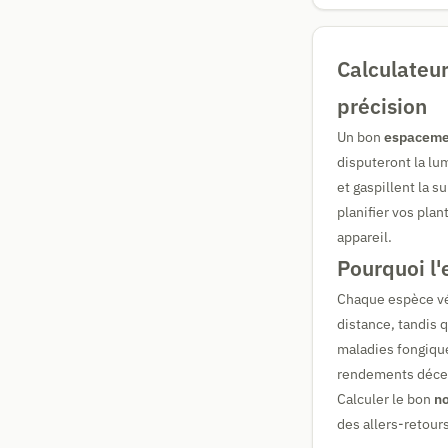
Calculateur
précision
Un bon
espacemen
disputeront la lu
et gaspillent la s
planifier vos pla
appareil.
Pourquoi l'
Chaque espèce vé
distance, tandis 
maladies fongique
rendements déceva
Calculer le bon
no
des allers-retour