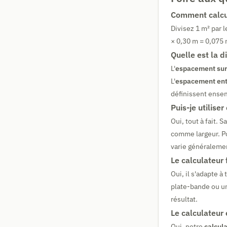
Comment calcul
Divisez 1 m² par l
× 0,30 m = 0,075 
Quelle est la d
L'
espacement sur
L'
espacement ent
définissent ensem
Puis-je utiliser
Oui, tout à fait.
comme largeur. Po
varie généralemen
Le calculateur 
Oui, il s'adapte à
plate-bande ou un
résultat.
Le calculateur 
Oui, notre
calcul