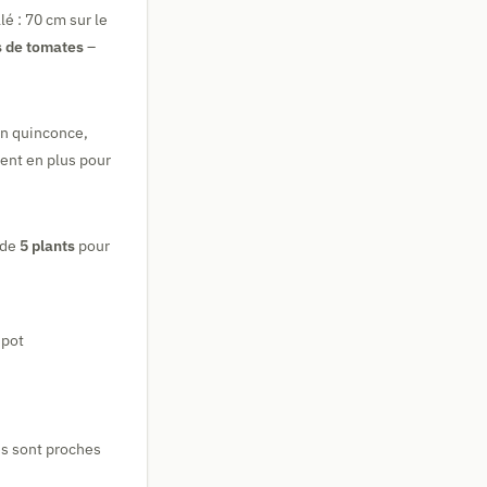
é : 70 cm sur le
s de tomates
–
En quinconce,
ent en plus pour
nde
5 plants
pour
 pot
es sont proches