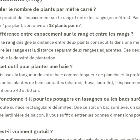
er le nombre de plants par mètre carré ?
e produit de l'espacement sur le rang et entre les rangs (en mètres). Pa
m² par plant, soit environ
13 plants par m²
.
ifférence entre espacement sur le rang et entre les rangs ?
 le rang
désigne la distance entre deux plants consécutifs dans une m
re les rangs
est la distance séparant deux rangées adjacentes. Ces de
ble la densité de plantation.
 cet outil pour planter une haie ?
 Saisissez la longueur de votre haie comme longueur de planche et la pro
ur les plantes de haie courantes (charme, thuya, laurelle), l'espace
t entre 40 et 80 cm.
fonctionne-t-il pour les potagers en lasagnes ou les bacs sur
 toute surface rectangulaire délimitée. Que ce soit un bac surélevé, un c
e jardinière de balcon, il vous suffit d'entrer les bonnes dimensions po
est-il vraiment gratuit ?
ateur d'espacement des plantes
sur simple-calculator.online est entièr