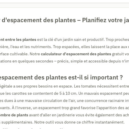
 d'espacement des plantes – Planifiez votre j
t entre les plantes
est la clé d'un jardin sain et productif. Trop proche
mière, l'eau et les nutriments. Trop espacées, elles laissent la place au
urface cultivable. Notre
calculateur d'espacement des plantes
gratuit v
ntations en quelques secondes – précis, simple et accessible depuis n'i
espacement des plantes est-il si important ?
gétale a ses propres besoins en espace. Les tomates nécessitent entre
que les carottes se contentent de 5 à 10 cm. Un mauvais espacement peu
s dues à une mauvaise circulation de l'air, une concurrence racinaire i
nts. À l'inverse, un espacement trop grand favorise l'apparition des a
mbre de plants
avant d'aller en jardinerie vous évite également des ach
s supplémentaires. Notre outil vous donne ce chiffre instantanément.