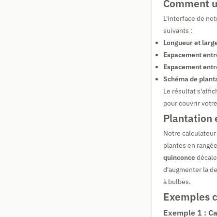
Comment ut
L'interface de no
suivants :
Longueur et large
Espacement entre
Espacement entre
Schéma de planta
Le résultat s'aff
pour couvrir votr
Plantation 
Notre calculateur
plantes en rangées
quinconce
décale
d'augmenter la den
à bulbes.
Exemples co
Exemple 1 : Ca