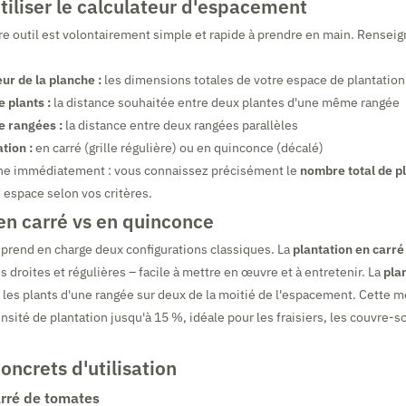
iliser le calculateur d'espacement
tre outil est volontairement simple et rapide à prendre en main. Rensei
ur de la planche :
les dimensions totales de votre espace de plantation
 plants :
la distance souhaitée entre deux plantes d'une même rangée
 rangées :
la distance entre deux rangées parallèles
tion :
en carré (grille régulière) ou en quinconce (décalé)
iche immédiatement : vous connaissez précisément le
nombre total de p
e espace selon vos critères.
en carré vs en quinconce
 prend en charge deux configurations classiques. La
plantation en carré
 droites et régulières – facile à mettre en œuvre et à entretenir. La
pla
 les plants d'une rangée sur deux de la moitié de l'espacement. Cette
sité de plantation jusqu'à 15 %, idéale pour les fraisiers, les couvre-so
ncrets d'utilisation
rré de tomates