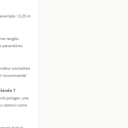
r exemple : 0,25 m
ême rangée.
ux paramètres
fondeur souhaitée
ment recommandé
élevés ?
arré potager, une
ur obtenir votre
ement gratuit,