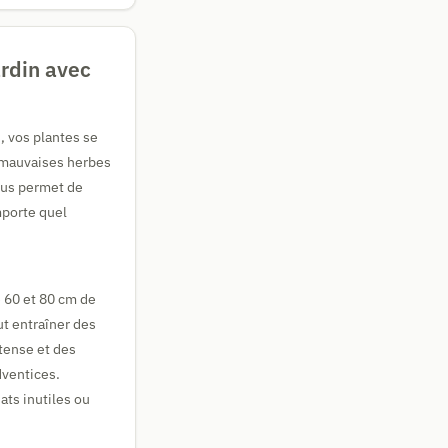
ardin avec
s, vos plantes se
x mauvaises herbes
ous permet de
mporte quel
 60 et 80 cm de
t entraîner des
ntense et des
dventices.
ats inutiles ou