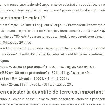
ement renseigner la
densité apparente
du substrat si vous utilisez un 
 bruyère, le terreau universel ou la terre à gazon, dont les densités var
nctionne le calcul ?
e est simple :
Volume = Longueur × Largeur × Profondeur
. Par exemple
1,5 m avec une profondeur de 30 cm, le volume sera de 2 × 1,5 × 0,3 =
0
densité de 750 kg/m³ pour un terreau standard, le poids total sera d'envi
n 34 sacs de 20 litres.
 rondes comme les jardinières circulaires ou les massifs ronds, le calcul
= π × rayon²
. Il suffit d'entrer le diamètre, et l'outil fait le reste autom
iques
m × 1 m, 35 cm de profondeur) :
~700 L, ~525 kg, 35 sacs de 20 L
 (Ø 50 cm, 30 cm de profondeur) :
~59 L, ~44 kg, 2 sacs de 40 L
 (8 m × 5 m, 10 cm) :
~4 000 L = 4 m³, ~3 000 kg
 cm × 25 cm, 25 cm) :
~50 L, ~38 kg, 3 sacs de 20 L
en calculer la quantité de terre est important 
 lourde qu'on ne le pense. Un mètre cube de terre de jardin peut peser e
coup de jardiniers amateurs sous-estiment cette réalité et essaient de