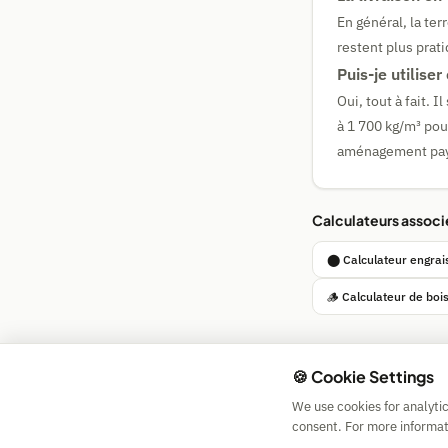
En général, la ter
restent plus prati
Puis-je utiliser
Oui, tout à fait. 
à 1 700 kg/m³ pour
aménagement pay
Calculateurs associ
⬤ Calculateur engrai
🪵 Calculateur de boi
🍪 Cookie Settings
We use cookies for analyti
consent. For more informat