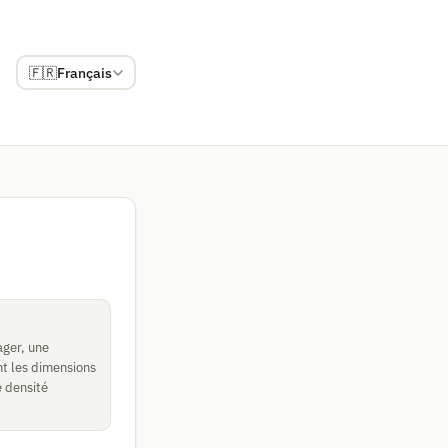
🇫🇷
Français
ager, une
nt les dimensions
e densité