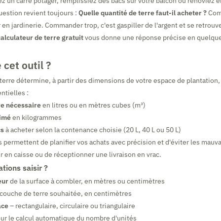
z un carré potager, remplissiez des bacs sur votre balcon ou rénoviez 
uestion revient toujours :
Quelle quantité de terre faut-il acheter ?
Com
 en jardinerie. Commander trop, c'est gaspiller de l'argent et se retrouv
calculateur de terre gratuit
vous donne une réponse précise en quelqu
 cet outil ?
 terre détermine, à partir des dimensions de votre espace de plantation, 
ntielles :
re nécessaire
en litres ou en mètres cubes (m³)
timé
en kilogrammes
cs
à acheter selon la contenance choisie (20 L, 40 L ou 50 L)
permettent de planifier vos achats avec précision et d'éviter les mauva
en caisse ou de réceptionner une livraison en vrac.
tions saisir ?
eur
de la surface à combler, en mètres ou centimètres
 couche de terre souhaitée, en centimètres
ace
– rectangulaire, circulaire ou triangulaire
ur le calcul automatique du nombre d'unités