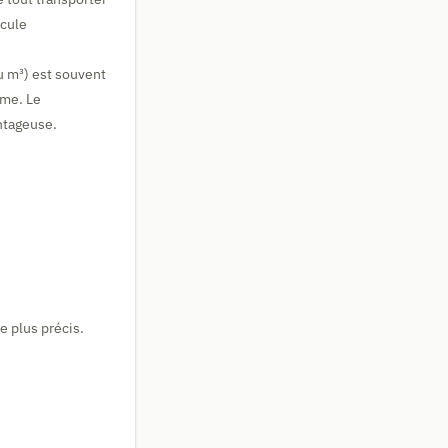
icule
au m³) est souvent
ume. Le
antageuse.
e plus précis.