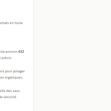
achats en toute
site environ
432
 précis.
gers pour potager
res organiques.
ille des sacs.
de sécurité