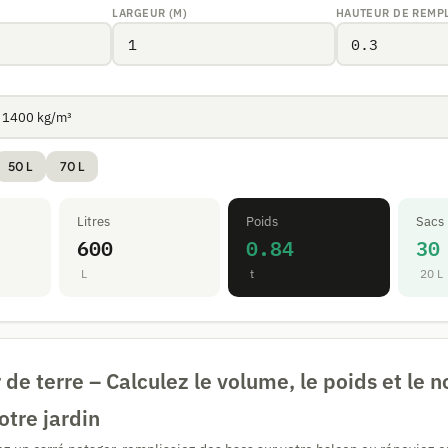
LARGEUR (M)
HAUTEUR DE REMPL
50 L
70 L
Litres
Poids
Sacs
600
0.84
30
L
t
20 L
 de terre – Calculez le volume, le poids et le
otre jardin