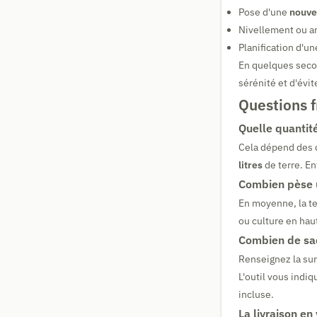
Pose d'une
nouve
Nivellement ou a
Planification d'u
En quelques secon
sérénité et d'évit
Questions 
Quelle quantité
Cela dépend des 
litres
de terre. En
Combien pèse u
En moyenne, la te
ou culture en hau
Combien de sac
Renseignez la surf
L'outil vous indi
incluse.
La livraison en