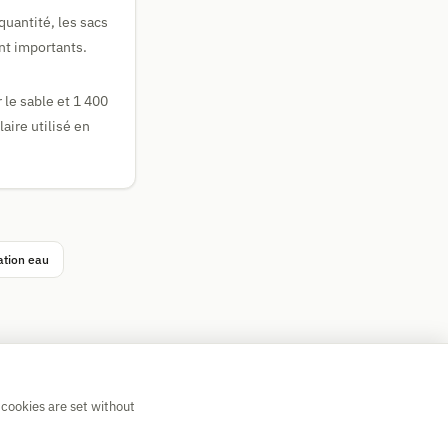
quantité, les sacs
ont importants.
r le sable et 1 400
aire utilisé en
ation eau
 cookies are set without