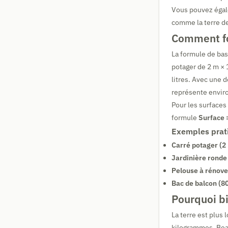
Vous pouvez égal
comme la terre de
Comment fo
La formule de bas
potager de 2 m × 
litres. Avec une 
représente enviro
Pour les surfaces
formule
Surface 
Exemples prat
Carré potager (2 
Jardinière ronde
Pelouse à rénover
Bac de balcon (80
Pourquoi bi
La terre est plus
kilogrammes. Beau