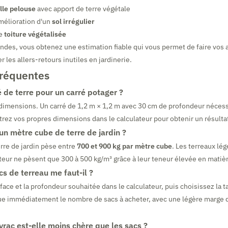
lle pelouse
avec apport de terre végétale
mélioration d'un
sol irrégulier
ne
toiture végétalisée
des, vous obtenez une estimation fiable qui vous permet de faire vos 
er les allers-retours inutiles en jardinerie.
fréquentes
 de terre pour un carré potager ?
dimensions. Un carré de 1,2 m × 1,2 m avec 30 cm de profondeur néces
trez vos propres dimensions dans le calculateur pour obtenir un résultat
n mètre cube de terre de jardin ?
rre de jardin pèse entre
700 et 900 kg par mètre cube
. Les terreaux lé
teur ne pèsent que 300 à 500 kg/m³ grâce à leur teneur élevée en matiè
s de terreau me faut-il ?
ace et la profondeur souhaitée dans le calculateur, puis choisissez la ta
que immédiatement le nombre de sacs à acheter, avec une légère marge 
 vrac est-elle moins chère que les sacs ?