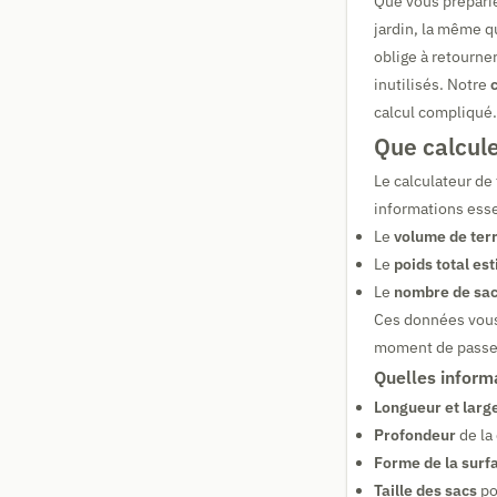
Que vous préparie
jardin, la même q
oblige à retourner
inutilisés. Notre
calcul compliqué.
Que calcule
Le calculateur de
informations esse
Le
volume de ter
Le
poids total es
Le
nombre de sa
Ces données vous 
moment de passer 
Quelles informa
Longueur et larg
Profondeur
de la
Forme de la surf
Taille des sacs
po