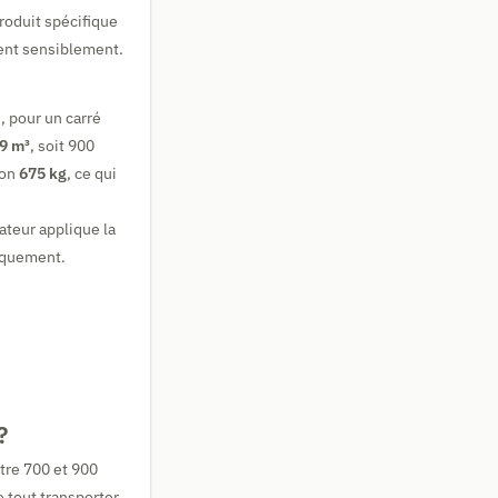
produit spécifique
ient sensiblement.
, pour un carré
,9 m³
, soit 900
ron
675 kg
, ce qui
ateur applique la
atiquement.
?
ntre 700 et 900
 tout transporter