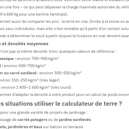
 en une fois – ce qui peut dépasser la charge maximale autorisée du véh
 à 600 kg pour une berline familiale).
ermet aussi de comparer les prix : la terre en vrac (livrée à la tonne ou 
s sacs individuels, mais elle n'est rentable qu'à partir d'un certain vol
ide à déterminer le seuil à partir duquel la livraison en vrac devient av
s et densités moyennes
 n'ont pas la même densité. Voici quelques valeurs de référence :
assique :
environ 700–900 kg/m³
 :
environ 500–700 kg/m³
r ou carré surélevé :
environ 300–500 kg/m³
viron 150–250 kg/m³ (très léger)
:
environ 1 400–1 600 kg/m³ (très lourd)
permet d'adapter la densité à votre produit pour un calcul de poids encor
 situations utiliser le calculateur de terre ?
e pour une grande variété de projets de jardinage :
lissage de
carrés potagers
ou de
jardins surélevés
ots, jardinières et bacs
sur balcon ou terrasse