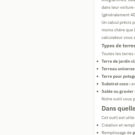
dans leur voiture
(généralement 400
Un calcul précis p
moins chère que le
calculateur vous a
Types de terre
Toutes les terres
Terre de jardin cl
Terreau universel
Terre pour potage
Substrat coco :
en
Sable ou gravier 
Notre outil vous 
Dans quelles
Cet outil est util
Création et remp
Remplissage de
p