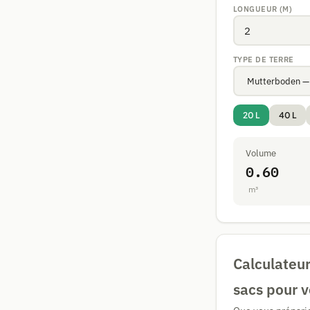
LONGUEUR (M)
TYPE DE TERRE
20 L
40 L
Volume
0.60
m³
Calculateur
sacs pour v