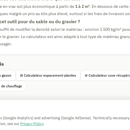
re en vrac est plus économique à partir de
1 à 2 m³
. En dessous de cette 
ques malgré un prix au kilo plus élevé, surtout si les frais de livraison s
 cet outil pour du sable ou du gravier ?
Il suffit de modifier la densité selon le matériau : environ 1 500 kg/m³ pou
 le gravier. Le calculateur est ainsi adapté à tout type de matériau granul
sager.
és
s gazon
⊞ Calculateur espacement plantes
⊕ Calculateur cuve récupér
s de chauffage
Simple Calculator
cs (Google Analytics) and advertising (Google AdSense). Technically necessary
Impressum
|
Privacy
|
Terms
|
🍪 Cookies
ion, see our
Privacy Policy
.
Tous les calculs sans garantie. © 2026 CAESS GmbH