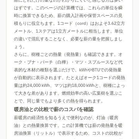
際にどれだけの量なのかわかりにくいと感じる方は多い
はずです。このページの計算機では、これらの単位を瞬
時に換算できるため、薪の購入計画や保管スペースの見
積もりに役立ちます。1コード（cord）はおよそ3.62立方
メートル、1ステアは1立方メートルに相当します。単位
の違いで混乱することなく、必要な薪の量を把握しまし
ょう。
さらに、樹種ごとの熱量（発熱量）も確認できます。オ
ーク・ブナ・バーチ（白樺）・マツ・スプルースなど代
表的な木材の種類を選ぶだけで、kWhやBTUでの発熱量
が自動的に表示されます。たとえばオーク1コードの発熱
量は約24,000 kWh、マツは約18,000 kWhと、樹種によっ
て大きな差があります。燃焼効率の高い広葉樹を選ぶこ
とで、同じ量でもより多くの熱を得られます。
暖房油との比較で薪のコスパを確認
薪暖房の経済性を知るうえで便利なのが、灯油（暖房
油）との熱量換算です。この計算機では薪の発熱量を暖
房油換算（リットル）で表示するため、コストの比較が