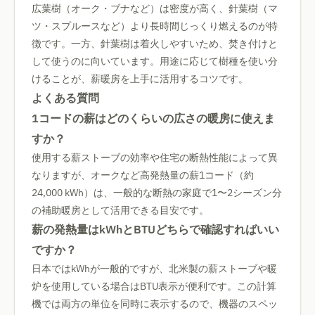
広葉樹（オーク・ブナなど）は密度が高く、針葉樹（マ
ツ・スプルースなど）より長時間じっくり燃えるのが特
徴です。一方、針葉樹は着火しやすいため、焚き付けと
して使うのに向いています。用途に応じて樹種を使い分
けることが、薪暖房を上手に活用するコツです。
よくある質問
1コードの薪はどのくらいの広さの暖房に使えま
すか？
使用する薪ストーブの効率や住宅の断熱性能によって異
なりますが、オークなど高発熱量の薪1コード（約
24,000 kWh）は、一般的な断熱の家庭で1〜2シーズン分
の補助暖房として活用できる目安です。
薪の発熱量はkWhとBTUどちらで確認すればいい
ですか？
日本ではkWhが一般的ですが、北米製の薪ストーブや暖
炉を使用している場合はBTU表示が便利です。この計算
機では両方の単位を同時に表示するので、機器のスペッ