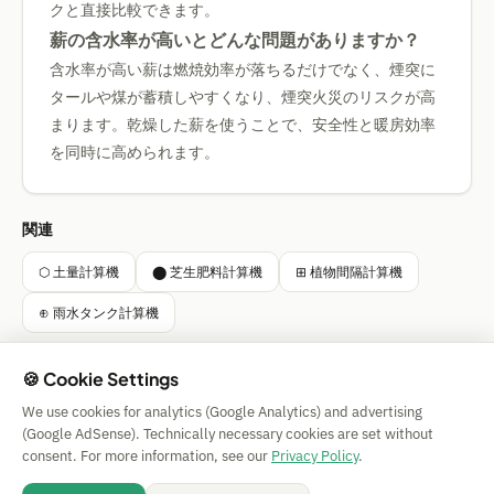
クと直接比較できます。
薪の含水率が高いとどんな問題がありますか？
含水率が高い薪は燃焼効率が落ちるだけでなく、煙突に
タールや煤が蓄積しやすくなり、煙突火災のリスクが高
まります。乾燥した薪を使うことで、安全性と暖房効率
を同時に高められます。
関連
⬡ 土量計算機
⬤ 芝生肥料計算機
⊞ 植物間隔計算機
⊕ 雨水タンク計算機
🍪 Cookie Settings
We use cookies for analytics (Google Analytics) and advertising
Simple Calculator
(Google AdSense). Technically necessary cookies are set without
Impressum
|
Privacy
|
Terms
|
🍪 Cookies
consent. For more information, see our
Privacy Policy
.
保証なし。 © 2026 CAESS GmbH