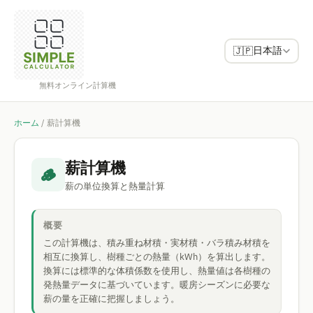
日本語
🇯🇵
無料オンライン計算機
ホーム
/
薪計算機
薪計算機
🪵
薪の単位換算と熱量計算
概要
この計算機は、積み重ね材積・実材積・バラ積み材積を
相互に換算し、樹種ごとの熱量（kWh）を算出します。
換算には標準的な体積係数を使用し、熱量値は各樹種の
発熱量データに基づいています。暖房シーズンに必要な
薪の量を正確に把握しましょう。