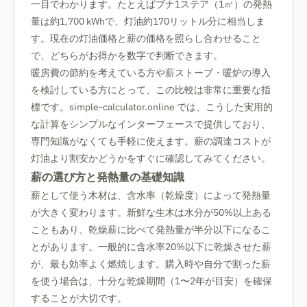
一目でわかります。たとえばブナ1ステア（1㎥）の発熱
量は約1,700 kWhで、灯油約170リットル分に相当しま
す。現在の灯油価格と薪の価格を照らし合わせること
で、どちらがお得かを数字で判断できます。
暖房費の節約を考えている方や薪ストーブ・暖炉の導入
を検討している方にとって、この比較は非常に重要な指
標です。simple-calculator.online では、こうした実用的
な計算をシンプルなインターフェースで提供しており、
専門知識がなくても手軽に使えます。薪の調達コストが
灯油より割安かどうかをすぐに確認してみてください。
薪の選び方と発熱量の基礎知識
薪として使う木材は、含水率（乾燥度）によって発熱量
が大きく変わります。新鮮な生木は水分が50%以上ある
こともあり、乾燥薪に比べて発熱量が半分以下になるこ
とがあります。一般的に含水率20%以下に乾燥させた薪
が、最も効率よく燃焼します。購入時や自分で割った薪
を使う場合は、十分な乾燥期間（1〜2年が目安）を確保
することが大切です。