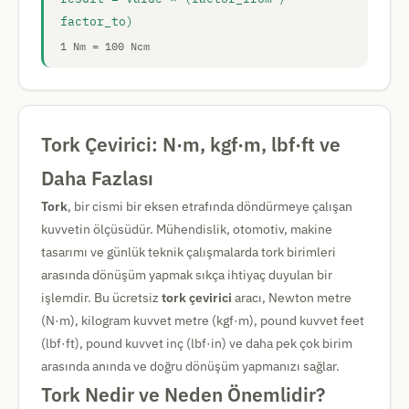
factor_to)
1 Nm = 100 Ncm
Tork Çevirici: N·m, kgf·m, lbf·ft ve
Daha Fazlası
Tork
, bir cismi bir eksen etrafında döndürmeye çalışan
kuvvetin ölçüsüdür. Mühendislik, otomotiv, makine
tasarımı ve günlük teknik çalışmalarda tork birimleri
arasında dönüşüm yapmak sıkça ihtiyaç duyulan bir
işlemdir. Bu ücretsiz
tork çevirici
aracı, Newton metre
(N·m), kilogram kuvvet metre (kgf·m), pound kuvvet feet
(lbf·ft), pound kuvvet inç (lbf·in) ve daha pek çok birim
arasında anında ve doğru dönüşüm yapmanızı sağlar.
Tork Nedir ve Neden Önemlidir?