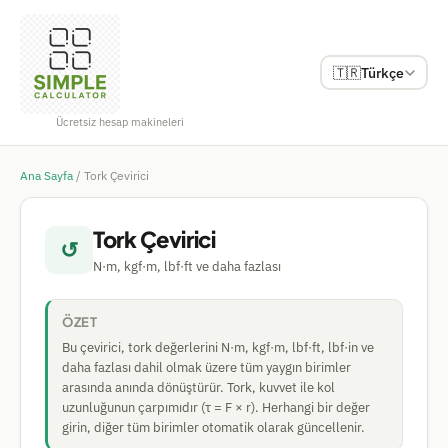
🇹🇷
Türkçe
Ücretsiz hesap makineleri
Ana Sayfa
/
Tork Çevirici
Tork Çevirici
↺
N·m, kgf·m, lbf·ft ve daha fazlası
ÖZET
Bu çevirici, tork değerlerini N·m, kgf·m, lbf·ft, lbf·in ve
daha fazlası dahil olmak üzere tüm yaygın birimler
arasında anında dönüştürür. Tork, kuvvet ile kol
uzunluğunun çarpımıdır (τ = F × r). Herhangi bir değer
girin, diğer tüm birimler otomatik olarak güncellenir.