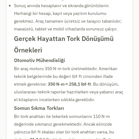
Sonuç anında hesaplanır ve ekranda görüntülenir.
Herhangi bir hesap, kayıt veya yazılım kurulumu
gerekmez. Araç tamamen ücretsiz ve tarayıcı tabanlıdır;
masaüstü, tablet ve mobil cihazlarda sorunsuz çalışır.
Gerçek Hayattan Tork Dönüşümü
Örnekleri
Otomotiv Mühendisliği
Bir araç motoru 350 N·m tork üretmektedir. Amerikan
teknik belgelerinde bu değeri lbf·ft cinsinden ifade
etmek gerekirse:
350 N·m ≈ 258,1 lbf·ft
. Bu dönüşüm,
uluslararası teknik raporlar hazırlarken veya yabancı araç
el kitaplarını incelerken sıklıkla gereklidir.
Somun Sıkma Torkları
Bir tork anahtarı ile tekerlek somunlarını 110 N·m
değerinde sıkmanız gerekmektedir. Ancak elinizde
yalnızca lbf·ft skalası olan bir tork anahtarı varsa, bu