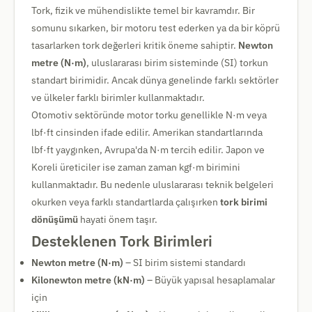
Tork, fizik ve mühendislikte temel bir kavramdır. Bir
somunu sıkarken, bir motoru test ederken ya da bir köprü
tasarlarken tork değerleri kritik öneme sahiptir.
Newton
metre (N·m)
, uluslararası birim sisteminde (SI) torkun
standart birimidir. Ancak dünya genelinde farklı sektörler
ve ülkeler farklı birimler kullanmaktadır.
Otomotiv sektöründe motor torku genellikle N·m veya
lbf·ft cinsinden ifade edilir. Amerikan standartlarında
lbf·ft yaygınken, Avrupa'da N·m tercih edilir. Japon ve
Koreli üreticiler ise zaman zaman kgf·m birimini
kullanmaktadır. Bu nedenle uluslararası teknik belgeleri
okurken veya farklı standartlarda çalışırken
tork birimi
dönüşümü
hayati önem taşır.
Desteklenen Tork Birimleri
Newton metre (N·m)
– SI birim sistemi standardı
Kilonewton metre (kN·m)
– Büyük yapısal hesaplamalar
için