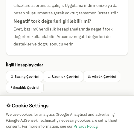
cihazlarda sorunsuz çalışır. Uygulama indirmenize ya da
hesap oluşturmanıza gerek yoktur; tamamen ücretsizdir.
Negatif tork değerleri girilebilir mi?
Evet, bazı mühendislik hesaplamalarında negatif tork
değerleri kullanılabilir. Aracımız negatif değerleri de
destekler ve doğru sonucu verir.
İlgili Hesaplayıcılar
⊘ Basınç Çevirici
↔ Uzunluk Çevirici
⚖ Ağırlık Çevirici
° Sıcaklık Çevirici
🍪 Cookie Settings
We use cookies for analytics (Google Analytics) and advertising
Simple Calculator
(Google AdSense). Technically necessary cookies are set without
Impressum
|
Privacy
|
Terms
|
🍪 Cookies
consent. For more information, see our
Privacy Policy
.
Garantisiz. © 2026 CAESS GmbH