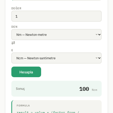
DEĞER
DEN
⇄
E
Hesapla
100
Sonuç
Ncm
FORMULA
result = value × (factor_from /