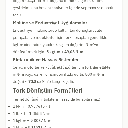
değerin
81,1 lbf·ft
olduğunu bilmeniz gerekir. Tork
çeviricimiz bu hesabı saniyeler içinde yapmanıza olanak
tanır.
Makine ve Endüstriyel Uygulamalar
Endüstriyel makinelerde kullanılan dönüştürücüler,
pompalar ve redüktörler için tork hesapları genellikle
kgf·m cinsinden yapılır. 5 kgf·m değerini N·m'ye
dönüştürmek için:
5 kgf·m ≈ 49,03 N·m
.
Elektronik ve Hassas Sistemler
Servo motorlar ve küçük aktüatörler için tork genellikle
mN·m veya ozf·in cinsinden ifade edilir. 500 mN·m
değeri
≈ 70,8 ozf·in
'e karşılık gelir.
Tork Dönüşüm Formülleri
Temel dönüşüm ilişkilerini aşağıda bulabilirsiniz:
1 N·m = 0,7376 lbf·ft
1 lbf·ft = 1,3558 N·m
1 kgf·m = 9,8067 N·m
1 N·m = 8,8507 lbf·in