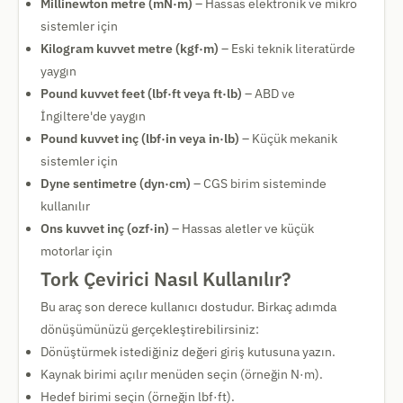
Millinewton metre (mN·m)
– Hassas elektronik ve mikro
sistemler için
Kilogram kuvvet metre (kgf·m)
– Eski teknik literatürde
yaygın
Pound kuvvet feet (lbf·ft veya ft·lb)
– ABD ve
İngiltere'de yaygın
Pound kuvvet inç (lbf·in veya in·lb)
– Küçük mekanik
sistemler için
Dyne sentimetre (dyn·cm)
– CGS birim sisteminde
kullanılır
Ons kuvvet inç (ozf·in)
– Hassas aletler ve küçük
motorlar için
Tork Çevirici Nasıl Kullanılır?
Bu araç son derece kullanıcı dostudur. Birkaç adımda
dönüşümünüzü gerçekleştirebilirsiniz:
Dönüştürmek istediğiniz değeri giriş kutusuna yazın.
Kaynak birimi açılır menüden seçin (örneğin N·m).
Hedef birimi seçin (örneğin lbf·ft).