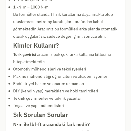
1 kN·m = 1000 N·m
Bu formüller standart fizik kurallarına dayanmakta olup
uluslararası metrolog kuruluşları tarafından kabul
görmektedir. Aracımız bu formülleri arka planda otomatik
olarak uygular; siz sadece değeri girin, sonucu alın.
Kimler Kullanır?
Tork çevirici
aracımız pek çok farklı kullanıcı kitlesine
hitap etmektedir:
Otomotiv mühendisleri ve teknisyenleri
Makine mühendisliği öğrencileri ve akademisyenler
Endüstriyel bakım ve onarım uzmanları
DIY (kendin yap) meraklıları ve hobi tamircileri
Teknik çevirmenler ve teknik yazarlar
İnşaat ve yapı mühendisleri
Sık Sorulan Sorular
N·m ile lbf·ft arasındaki fark nedir?