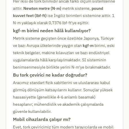
Her ikisi de tork birimidir ancak farklı ölçüm sistemlerine
aittir.
Newton metre (N·m)
metrik sisteme,
pound
kuvvet feet (lbf·ft)
ise İngiliz birimleri sistemine aittir. 1
N·m yaklaşık olarak 0,7376 lbf·ft'ye eşittir.
kgf·m birimi neden hâlâ kullanılıyor?
Metrik sisteme geçişten önce özellikle Japonya, Türkiye
ve bazı Avrupa ülkelerinde yaygın olan
kgf·m
birimi, eski
teknik belgeler, makine kılavuzları ve bazı endüstriyel
uygulamalarda hâlâ karşılaşılmaktadır. SI sisteminin
benimsenmesiyle birlikte yerini N·m'ye bırakmaktadır.
Bu tork çevirici ne kadar doğrudur?
Aracımız standart fizik sabitlerini ve uluslararası kabul
görmüş dönüşüm katsayılarını kullanır. Sonuçlar yüksek
hassasiyette (genellikle 4-6 anlamlı basamak)
hesaplanır; mühendislik ve akademik çalışmalarda
güvenle kullanılabilir.
Mobil cihazlarda çalışır mı?
Evet, tork çeviricimiz tüm modern tarayıcılarda ve mobil