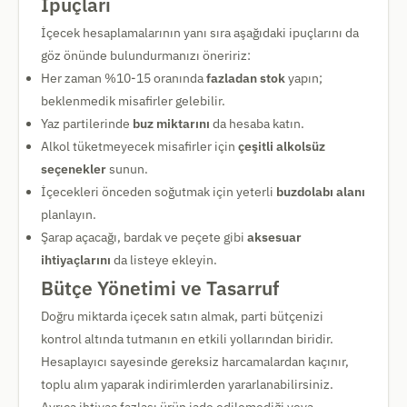
İpuçları
İçecek hesaplamalarının yanı sıra aşağıdaki ipuçlarını da
göz önünde bulundurmanızı öneririz:
Her zaman %10-15 oranında
fazladan stok
yapın;
beklenmedik misafirler gelebilir.
Yaz partilerinde
buz miktarını
da hesaba katın.
Alkol tüketmeyecek misafirler için
çeşitli alkolsüz
seçenekler
sunun.
İçecekleri önceden soğutmak için yeterli
buzdolabı alanı
planlayın.
Şarap açacağı, bardak ve peçete gibi
aksesuar
ihtiyaçlarını
da listeye ekleyin.
Bütçe Yönetimi ve Tasarruf
Doğru miktarda içecek satın almak, parti bütçenizi
kontrol altında tutmanın en etkili yollarından biridir.
Hesaplayıcı sayesinde gereksiz harcamalardan kaçınır,
toplu alım yaparak indirimlerden yararlanabilirsiniz.