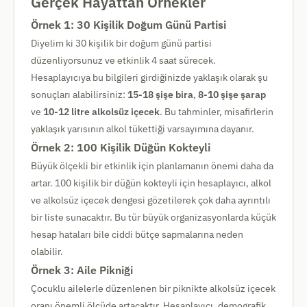
Gerçek Hayattan Örnekler
Örnek 1: 30 Kişilik Doğum Günü Partisi
Diyelim ki 30 kişilik bir doğum günü partisi
düzenliyorsunuz ve etkinlik 4 saat sürecek.
Hesaplayıcıya bu bilgileri girdiğinizde yaklaşık olarak şu
sonuçları alabilirsiniz:
15-18 şişe bira
,
8-10 şişe şarap
ve
10-12 litre alkolsüz içecek
. Bu tahminler, misafirlerin
yaklaşık yarısının alkol tükettiği varsayımına dayanır.
Örnek 2: 100 Kişilik Düğün Kokteyli
Büyük ölçekli bir etkinlik için planlamanın önemi daha da
artar. 100 kişilik bir düğün kokteyli için hesaplayıcı, alkol
ve alkolsüz içecek dengesi gözetilerek çok daha ayrıntılı
bir liste sunacaktır. Bu tür büyük organizasyonlarda küçük
hesap hataları bile ciddi bütçe sapmalarına neden
olabilir.
Örnek 3: Aile Pikniği
Çocuklu ailelerle düzenlenen bir piknikte alkolsüz içecek
oranı önemli ölçüde artacaktır. Hesaplayıcı, demografik