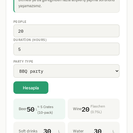
yaşamazsınız.
PEOPLE
DURATION (HOURS)
PARTY TYPE
Hesapla
50
20
Flaschen
≈ 5 Crates
Beer
Wine
L
(0.75L)
(10-pack)
30
30
Soft drinks
Water
L
L