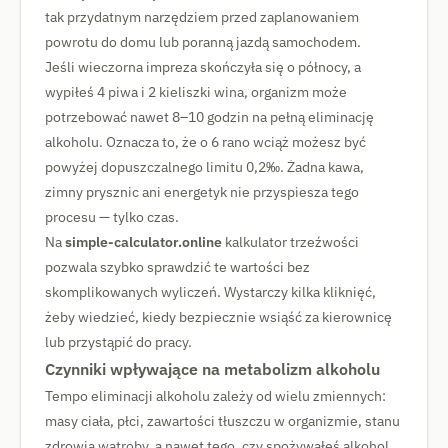
tak przydatnym narzędziem przed zaplanowaniem
powrotu do domu lub poranną jazdą samochodem.
Jeśli wieczorna impreza skończyła się o północy, a
wypiłeś 4 piwa i 2 kieliszki wina, organizm może
potrzebować nawet 8–10 godzin na pełną eliminację
alkoholu. Oznacza to, że o 6 rano wciąż możesz być
powyżej dopuszczalnego limitu 0,2‰. Żadna kawa,
zimny prysznic ani energetyk nie przyspiesza tego
procesu — tylko czas.
Na
simple-calculator.online
kalkulator trzeźwości
pozwala szybko sprawdzić te wartości bez
skomplikowanych wyliczeń. Wystarczy kilka kliknięć,
żeby wiedzieć, kiedy bezpiecznie wsiąść za kierownicę
lub przystąpić do pracy.
Czynniki wpływające na metabolizm alkoholu
Tempo eliminacji alkoholu zależy od wielu zmiennych:
masy ciała, płci, zawartości tłuszczu w organizmie, stanu
zdrowia wątroby, a nawet tego, czy spożywałeś alkohol