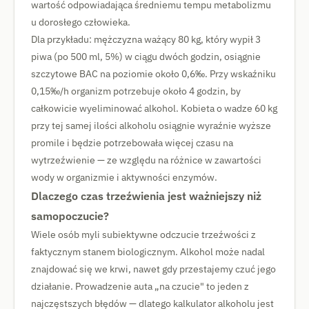
wartość odpowiadająca średniemu tempu metabolizmu
u dorosłego człowieka.
Dla przykładu: mężczyzna ważący 80 kg, który wypił 3
piwa (po 500 ml, 5%) w ciągu dwóch godzin, osiągnie
szczytowe BAC na poziomie około 0,6‰. Przy wskaźniku
0,15‰/h organizm potrzebuje około 4 godzin, by
całkowicie wyeliminować alkohol. Kobieta o wadze 60 kg
przy tej samej ilości alkoholu osiągnie wyraźnie wyższe
promile i będzie potrzebowała więcej czasu na
wytrzeźwienie — ze względu na różnice w zawartości
wody w organizmie i aktywności enzymów.
Dlaczego czas trzeźwienia jest ważniejszy niż
samopoczucie?
Wiele osób myli subiektywne odczucie trzeźwości z
faktycznym stanem biologicznym. Alkohol może nadal
znajdować się we krwi, nawet gdy przestajemy czuć jego
działanie. Prowadzenie auta „na czucie" to jeden z
najczęstszych błędów — dlatego kalkulator alkoholu jest