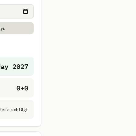
ays
May 2027
0+0
Herz schlägt