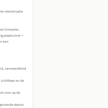
ste menstruatie
et trimester.
ng plaatsvond —
or een
eid, vermoeidheid
 zichtbaar en de
ch voor op de
ingevoerde datum.