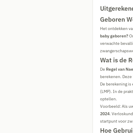
Uitgereken
Geboren W
Het ontdekken van
baby geboren?
On
verwachte bevall
zwangerschapsweek
Wat is de 
De
Regel van Na
berekenen. Deze 
De berekening is 
(LMP). In de prak
optellen.
Voorbeeld: Als uw
2024
. Verloskun
startpunt voor z
Hoe Gebrui