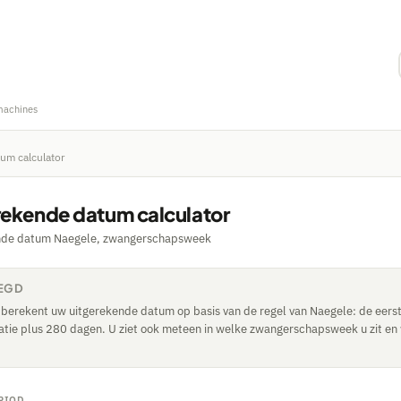
machines
um calculator
rekende datum calculator
nde datum Naegele, zwangerschapsweek
LEGD
 berekent uw uitgerekende datum op basis van de regel van Naegele: de eers
atie plus 280 dagen. U ziet ook meteen in welke zwangerschapsweek u zit en 
ERIOD