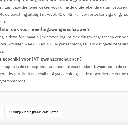
al. Een baby die twee weken voor of na de uitgerekende datum geboren 
 Als de bevalling uitblijft na week 41 of 42, kan uw verloskundige of gyn
gen.
ulator ook voor meerlingzwangerschappen?
g is dezelfde, maar bij een tweeling- of meerlingzwangerschap verloop
onlijk tussen week 36 en 38. Uw gynaecoloog zal u in dat geval begele
an.
or geschikt voor IVF-zwangerschappen?
chappen is de conceptiedatum meestal exact bekend, waardoor u de c
ken. Uw fertiliteitsspecialist of gynaecoloog zal de uitgerekende datu
ryotransferdag.
👶 Baby kledingmaat calculator