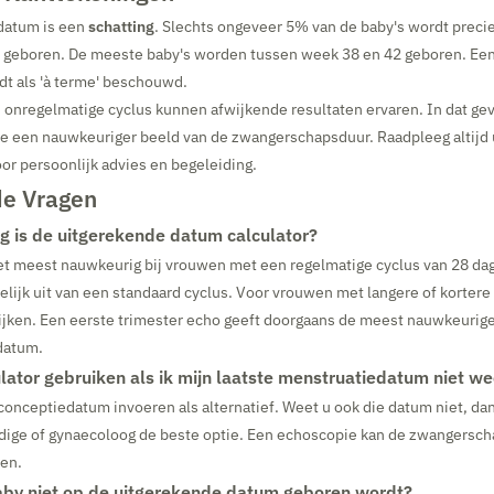
datum is een
schatting
. Slechts ongeveer 5% van de baby's wordt preci
geboren. De meeste baby's worden tussen week 38 en 42 geboren. Een
dt als 'à terme' beschouwd.
onregelmatige cyclus kunnen afwijkende resultaten ervaren. In dat gev
e een nauwkeuriger beeld van de zwangerschapsduur. Raadpleeg altijd
or persoonlijk advies en begeleiding.
de Vragen
 is de uitgerekende datum calculator?
het meest nauwkeurig bij vrouwen met een regelmatige cyclus van 28 da
lijk uit van een standaard cyclus. Voor vrouwen met langere of kortere 
wijken. Een eerste trimester echo geeft doorgaans de meest nauwkeurig
datum.
ulator gebruiken als ik mijn laatste menstruatiedatum niet we
 conceptiedatum invoeren als alternatief. Weet u ook die datum niet, da
dige of gynaecoloog de beste optie. Een echoscopie kan de zwangersc
en.
aby niet op de uitgerekende datum geboren wordt?