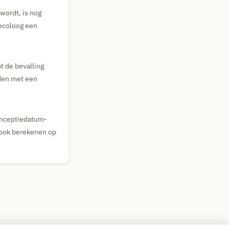
wordt, is nog
aecoloog een
t de bevalling
iden met een
onceptiedatum-
m ook berekenen op