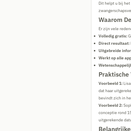
Dit helpt u bij h
zwangerschapsver
Waarom Dez
Er zijn vele rede
Volledig gratis:
Ge
Direct resultaat:
Uitgebreide info
Werkt op alle ap
Wetenschappelij
Praktische
Voorbeeld 1:
Lisa
dat haar uitgere
bevindt zich in he
Voorbeeld 2:
Soph
conceptie rond 15
uitgerekende da
Belangrijk