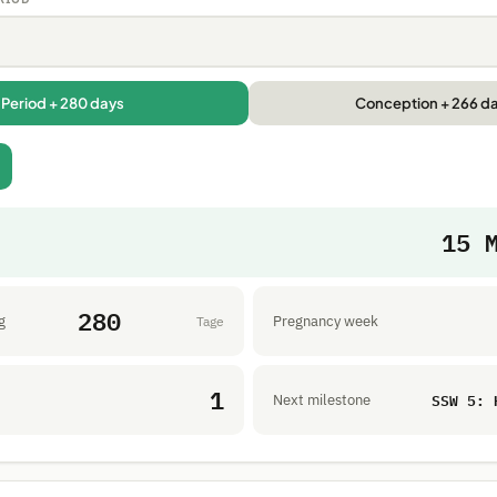
Period + 280 days
Conception + 266 d
15 
280
g
Pregnancy week
Tage
1
SSW 5: 
Next milestone