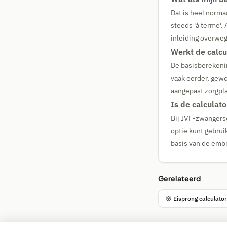
Dat is heel norma
steeds 'à terme'.
inleiding overwe
Werkt de calc
De basisberekenin
vaak eerder, gewo
aangepast zorgpl
Is de calculat
Bij IVF-zwangers
optie kunt gebrui
basis van de emb
Gerelateerd
🌸 Eisprong calculator