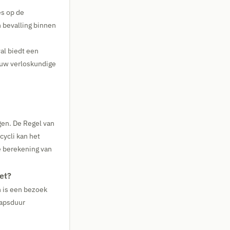
es op de
 bevalling binnen
al biedt een
 uw verloskundige
gen. De Regel van
cycli kan het
e berekening van
et?
n is een bezoek
hapsduur