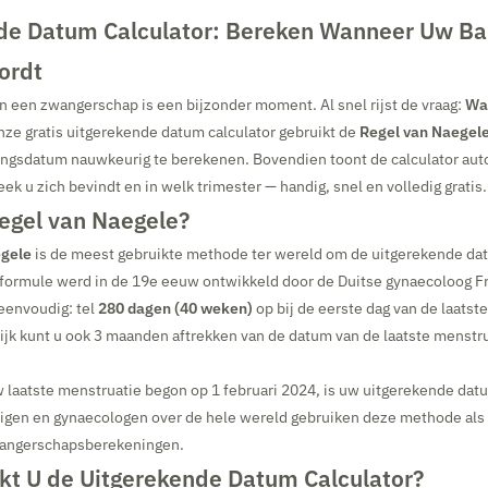
de Datum Calculator: Bereken Wanneer Uw B
ordt
 een zwangerschap is een bijzonder moment. Al snel rijst de vraag:
Wa
ze gratis uitgerekende datum calculator gebruikt de
Regel van Naegel
ingsdatum nauwkeurig te berekenen. Bovendien toont de calculator aut
 u zich bevindt en in welk trimester — handig, snel en volledig gratis.
Regel van Naegele?
egele
is de meest gebruikte methode ter wereld om de uitgerekende da
formule werd in de 19e eeuw ontwikkeld door de Duitse gynaecoloog Fr
eenvoudig: tel
280 dagen (40 weken)
op bij de eerste dag van de laatst
tijk kunt u ook 3 maanden aftrekken van de datum van de laatste menstr
 laatste menstruatie begon op 1 februari 2024, is uw uitgerekende da
digen en gynaecologen over de hele wereld gebruiken deze methode als
wangerschapsberekeningen.
kt U de Uitgerekende Datum Calculator?