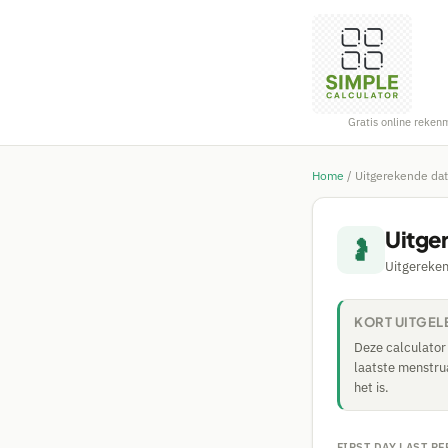
Gratis online reken
Home
/
Uitgerekende dat
Uitge
🤰
Uitgereke
KORT UITGE
Deze calculator
laatste menstru
het is.
FIRST DAY LAST P