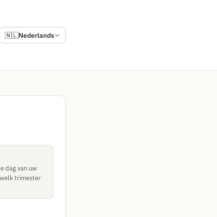
🇳🇱
Nederlands
te dag van uw
welk trimester