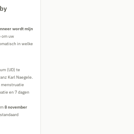
aby
nneer wordt mijn
e
om uw
omatisch in welke
tum (UD) te
anz Karl Naegele.
e menstruatie
uatie en 7 dagen
tum
8 november
 standaard