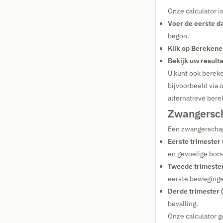
Onze calculator i
Voer de eerste da
begon.
Klik op Berekene
Bekijk uw resulta
U kunt ook berek
bijvoorbeeld via 
alternatieve bere
Zwangersch
Een zwangerscha
Eerste trimester
en gevoelige bor
Tweede trimeste
eerste bewegingen
Derde trimester 
bevalling.
Onze calculator g