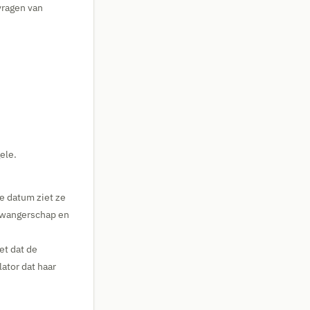
vragen van
ele.
e datum ziet ze
 zwangerschap en
et dat de
ator dat haar