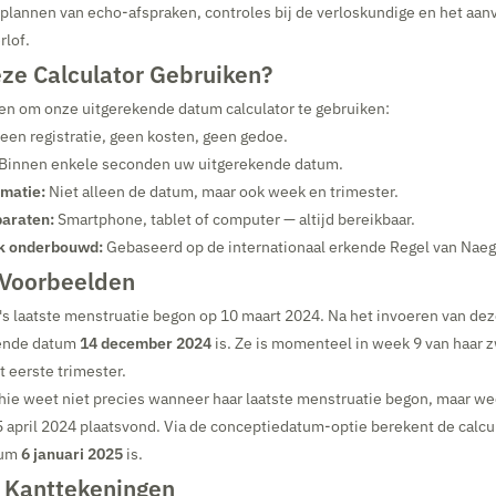
et plannen van echo-afspraken, controles bij de verloskundige en het aan
lof.
e Calculator Gebruiken?
nen om onze uitgerekende datum calculator te gebruiken:
en registratie, geen kosten, geen gedoe.
Binnen enkele seconden uw uitgerekende datum.
rmatie:
Niet alleen de datum, maar ook week en trimester.
paraten:
Smartphone, tablet of computer — altijd bereikbaar.
k onderbouwd:
Gebaseerd op de internationaal erkende Regel van Naeg
 Voorbeelden
's laatste menstruatie begon op 10 maart 2024. Na het invoeren van dez
kende datum
14 december 2024
is. Ze is momenteel in week 9 van haar
t eerste trimester.
ie weet niet precies wanneer haar laatste menstruatie begon, maar we
 april 2024 plaatsvond. Via de conceptiedatum-optie berekent de calcul
tum
6 januari 2025
is.
e Kanttekeningen