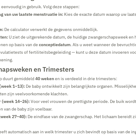
s eenvoudig in gebruik. Volg deze stappen:
g van uw laatste menstruatie in:
Kies de exacte datum waarop uw laat
n:
De calculator verwerkt de gegevens onmiddellijk.
ten:
U ziet de uitgerekende datum, de huidige zwangerschapsweek en h
enen op basis van de
conceptiedatum
. Als u weet wanneer de bevruchti
ovulatietests of fertiliteitsbegeleiding — kunt u deze datum invoeren vo
kening.
apsweken en Trimesters
p duurt gemiddeld
40 weken
en is verdeeld in drie trimesters:
 (week 1–13):
De baby ontwikkelt zijn belangrijkste organen. Misselijkh
sten zijn veelvoorkomende klachten.
r (week 14–26):
Voor veel vrouwen de prettigste periode. De buik wordt
 van de baby zijn voelbaar.
(week 27–40):
De eindfase van de zwangerschap. Het lichaam bereidt zi
eeft automatisch aan in welk trimester u zich bevindt op basis van de 