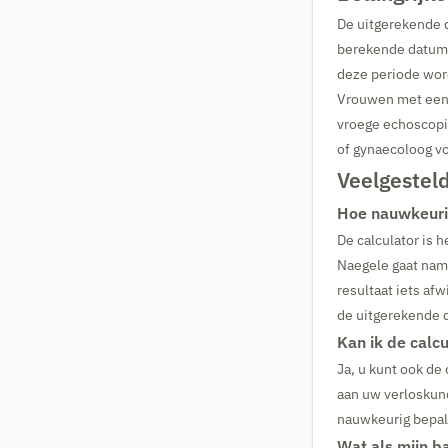
De uitgerekende 
berekende datum 
deze periode wor
Vrouwen met een 
vroege echoscopi
of gynaecoloog vo
Veelgestel
Hoe nauwkeurig
De calculator is 
Naegele gaat name
resultaat iets af
de uitgerekende 
Kan ik de calc
Ja, u kunt ook de
aan uw verloskun
nauwkeurig bepal
Wat als mijn b