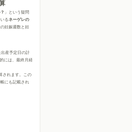
算
の？
」という疑問
ている
ネーゲレの
在の妊娠週数と妊
た出産予定日の計
的には、最終月経
算されます。この
手帳にも記載され