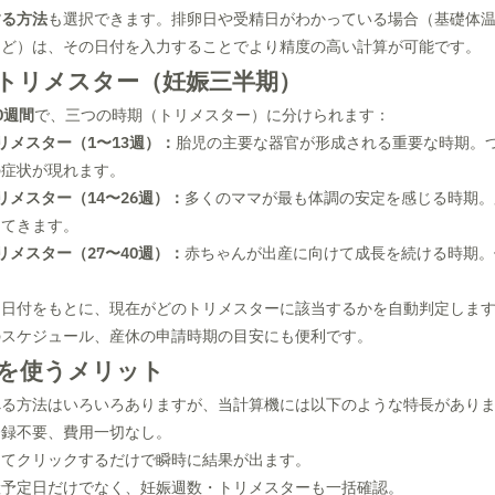
する方法
も選択できます。排卵日や受精日がわかっている場合（基礎体
など）は、その日付を入力することでより精度の高い計算が可能です。
トリメスター（妊娠三半期）
0週間
で、三つの時期（トリメスター）に分けられます：
リメスター（1〜13週）：
胎児の主要な器官が形成される重要な時期。
の症状が現れます。
リメスター（14〜26週）：
多くのママが最も体調の安定を感じる時期。
ってきます。
リメスター（27〜40週）：
赤ちゃんが出産に向けて成長を続ける時期。
た日付をもとに、現在がどのトリメスターに該当するかを自動判定しま
のスケジュール、産休の申請時期の目安にも便利です。
を使うメリット
べる方法はいろいろありますが、当計算機には以下のような特長があり
登録不要、費用一切なし。
してクリックするだけで瞬時に結果が出ます。
産予定日だけでなく、妊娠週数・トリメスターも一括確認。