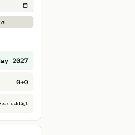
ays
May 2027
0+0
Herz schlägt