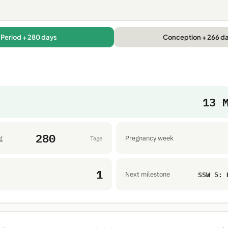
Period + 280 days
Conception + 266 d
13 
280
g
Pregnancy week
Tage
1
SSW 5: 
Next milestone