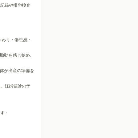
温記録や排卵検査
つわり・倦怠感・
胎動を感じ始め、
体が出産の準備を
す。妊婦健診の予
ます：