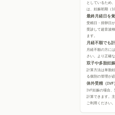
としているため
は、妊娠初期（1
最終月経日を
受精日・排卵日
受診して超音波
ます。
月経不順でも
月経不順の方に
さい。より正確な
双子や多胎妊
計算方法は単胎妊
る個別の管理が
体外受精（IV
IVF妊娠の場合
計算できます。
ご利用ください