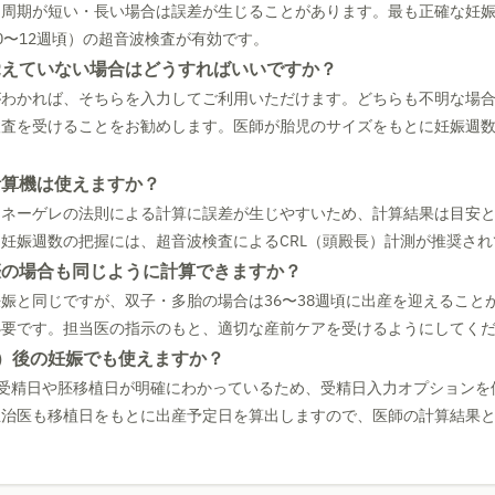
、周期が短い・長い場合は誤差が生じることがあります。最も正確な妊
0〜12週頃）の超音波検査が有効です。
覚えていない場合はどうすればいいですか？
がわかれば、そちらを入力してご利用いただけます。どちらも不明な場
検査を受けることをお勧めします。医師が胎児のサイズをもとに妊娠週
計算機は使えますか？
はネーゲレの法則による計算に誤差が生じやすいため、計算結果は目安
妊娠週数の把握には、超音波検査によるCRL（頭殿長）計測が推奨され
娠の場合も同じように計算できますか？
娠と同じですが、双子・多胎の場合は36〜38週頃に出産を迎えること
必要です。担当医の指示のもと、適切な産前ケアを受けるようにしてく
F）後の妊娠でも使えますか？
、受精日や胚移植日が明確にわかっているため、受精日入力オプションを
主治医も移植日をもとに出産予定日を算出しますので、医師の計算結果
。