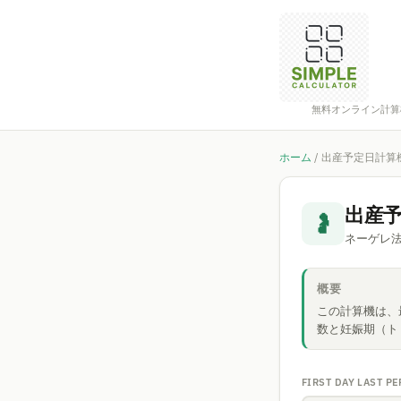
無料オンライン計算
ホーム
/
出産予定日計算
出産
🤰
ネーゲレ
概要
この計算機は、
数と妊娠期（ト
FIRST DAY LAST P