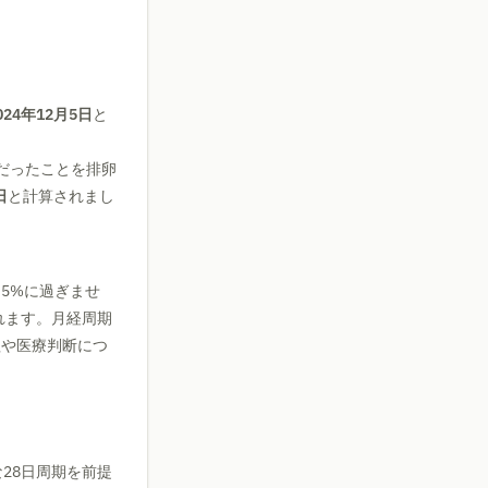
024年12月5日
と
頃だったことを排卵
日
と計算されまし
5%に過ぎませ
れます。月経周期
理や医療判断につ
28日周期を前提