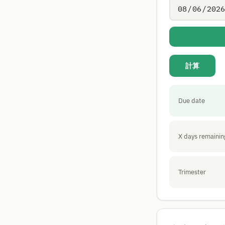
計算
Due date
X days remainin
Trimester