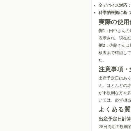
全デバイス対応
科学的根拠に基
実際の使用
例1：
田中さんの
表示され、現在妊
例2：
佐藤さんは
検査薬で確認し
た。
注意事項・
出産予定日はあ
ん。ほとんどの赤
が不規則な方や
いては、必ず担
よくある質
出産予定日計
28日周期の規則