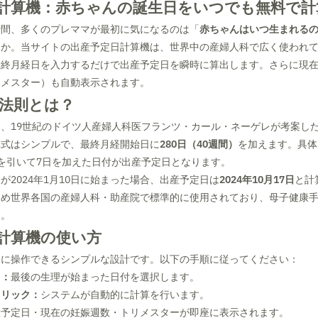
計算機：赤ちゃんの誕生日をいつでも無料で計
瞬間、多くのプレママが最初に気になるのは「
赤ちゃんはいつ生まれる
うか。当サイトの出産予定日計算機は、世界中の産婦人科で広く使われ
最終月経日を入力するだけで出産予定日を瞬時に算出します。さらに現
リメスター）も自動表示されます。
法則とは？
は、19世紀のドイツ人産婦人科医フランツ・カール・ネーゲレが考案し
算式はシンプルで、最終月経開始日に
280日（40週間）
を加えます。具体
を引いて7日を加えた日付が出産予定日となります。
が2024年1月10日に始まった場合、出産予定日は
2024年10月17日
と計
じめ世界各国の産婦人科・助産院で標準的に使用されており、母子健康
す。
計算機の使い方
的に操作できるシンプルな設計です。以下の手順に従ってください：
力：
最後の生理が始まった日付を選択します。
クリック：
システムが自動的に計算を行います。
産予定日・現在の妊娠週数・トリメスターが即座に表示されます。