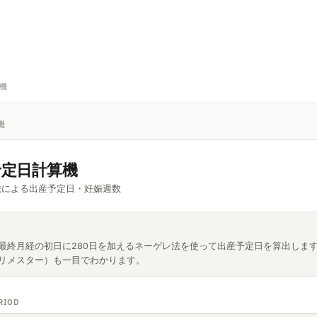
機
機
予定日計算機
法による出産予定日・妊娠週数
最終月経の初日に280日を加えるネーゲレ法を使って出産予定日を算出しま
リメスター）も一目でわかります。
ERIOD