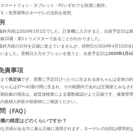
：
スマートフォン・タブレット・PCいずれでも快適に動作。
づく：
世界標準のネーゲレの法則を使用。
例
最終月経は2024年3月1日でした。計算機に入力すると、出産予定日は
2
娠10週・第1トリメスターであることがわかりました。
最終月経の日付を正確に覚えていませんが、排卵日が2024年4月15日
ていました。受精日入力オプションを使うと、出産予定日は
2025年1月6
免責事項
くまで
推定値
です。実際に予定日ぴったりに生まれる赤ちゃんは全体の約
ちゃんは37〜42週の間に生まれ、その範囲内であれば正期産とみなさ
多胎妊娠の場合は、超音波検査による週数確認がより正確です。健康管
当の産婦人科医や助産師にご相談ください。
問（FAQ）
算機の精度はどのくらいですか？
的な月経がある方に最も正確に適用されます。ネーゲレの法則は標準的な