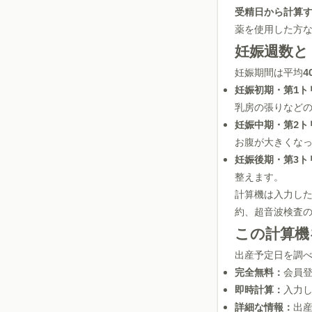
受精日から計算
薬を使用した方
妊娠週数と
妊娠期間は平均
4
妊娠初期・第1ト
乳房の張りなど
妊娠中期・第2ト
お腹が大きくな
妊娠後期・第3ト
整えます。
計算機は入力し
約、超音波検査
この計算機
出産予定日を調
完全無料：
会員
即時計算：
入力
詳細な情報：
出