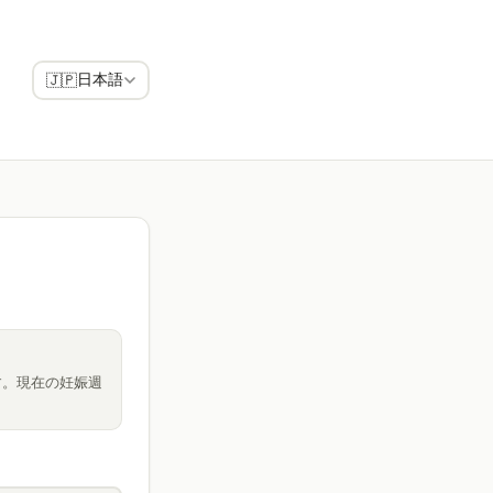
日本語
🇯🇵
す。現在の妊娠週