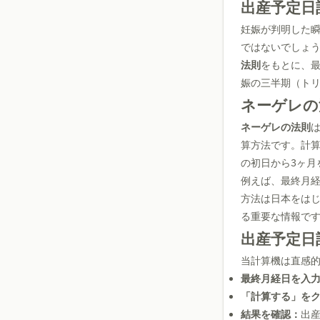
出産予定日
妊娠が判明した
ではないでしょ
法則
をもとに、
娠の三半期（ト
ネーゲレの
ネーゲレの法則
算方法です。計
の初日から3ヶ月
例えば、最終月経
方法は日本をは
る重要な情報で
出産予定日
当計算機は直感
最終月経日を入
「計算する」を
結果を確認：
出