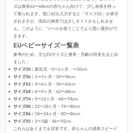
ズは身長62〜68cmの赤ちゃん向けで、少し余裕を持っ
て着られます。逆に62を入力すると「サイズ62」が表示
されますが、現在の身長では少しタイトかもしれませ
ん。このように、ツールを使うことでより賢い選択がで
きます。
EUベビーサイズ一覧表
参考のため、主なEUサイズと身長・月齢の目安をまとめ
ました：
サイズ50：
新生児・0〜1ヶ月・〜50cm
サイズ56：
1〜3ヶ月・50〜56cm
サイズ62：
3〜6ヶ月・56〜62cm
サイズ68：
6〜9ヶ月・62〜68cm
サイズ74：
9〜12ヶ月・68〜74cm
サイズ80：
12〜18ヶ月・74〜80cm
サイズ86：
18〜24ヶ月・80〜86cm
サイズ92：
2〜3歳・86〜92cm
これらはあくまでも目安です。赤ちゃんの成長スピード