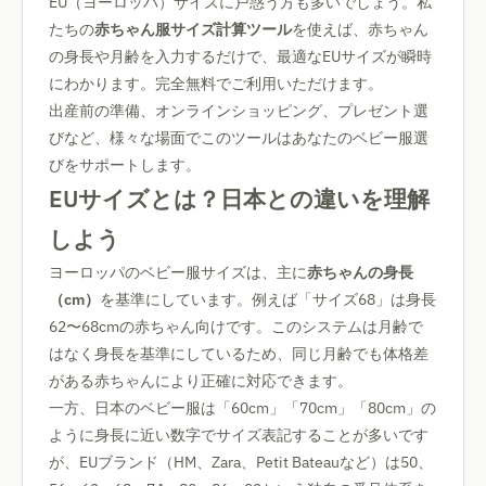
EU（ヨーロッパ）サイズに戸惑う方も多いでしょう。私
たちの
赤ちゃん服サイズ計算ツール
を使えば、赤ちゃん
の身長や月齢を入力するだけで、最適なEUサイズが瞬時
にわかります。完全無料でご利用いただけます。
出産前の準備、オンラインショッピング、プレゼント選
びなど、様々な場面でこのツールはあなたのベビー服選
びをサポートします。
EUサイズとは？日本との違いを理解
しよう
ヨーロッパのベビー服サイズは、主に
赤ちゃんの身長
（cm）
を基準にしています。例えば「サイズ68」は身長
62〜68cmの赤ちゃん向けです。このシステムは月齢で
はなく身長を基準にしているため、同じ月齢でも体格差
がある赤ちゃんにより正確に対応できます。
一方、日本のベビー服は「60cm」「70cm」「80cm」の
ように身長に近い数字でサイズ表記することが多いです
が、EUブランド（HM、Zara、Petit Bateauなど）は50、