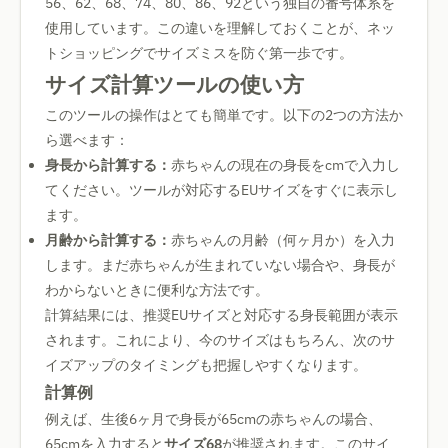
56、62、68、74、80、86、92という独自の番号体系を
使用しています。この違いを理解しておくことが、ネッ
トショッピングでサイズミスを防ぐ第一歩です。
サイズ計算ツールの使い方
このツールの操作はとても簡単です。以下の2つの方法か
ら選べます：
身長から計算する：
赤ちゃんの現在の身長をcmで入力し
てください。ツールが対応するEUサイズをすぐに表示し
ます。
月齢から計算する：
赤ちゃんの月齢（何ヶ月か）を入力
します。まだ赤ちゃんが生まれていない場合や、身長が
わからないときに便利な方法です。
計算結果には、推奨EUサイズと対応する身長範囲が表示
されます。これにより、今のサイズはもちろん、次のサ
イズアップのタイミングも把握しやすくなります。
計算例
例えば、生後6ヶ月で身長が65cmの赤ちゃんの場合、
65cmを入力すると
サイズ68
が推奨されます。このサイ