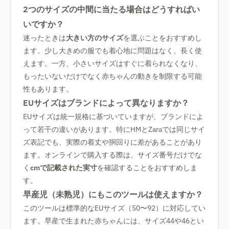
2つのサイズの中間に当たる場合はどうすればい
いですか？
迷ったときは
大きい方のサイズ
を選ぶことをおすすめし
ます。少し大きめの服でも着心地に問題はなく、長く使
えます。一方、小さいサイズはすぐに着られなくなり、
もったいないだけでなく赤ちゃんの動きを制限する可能
性もあります。
EUサイズはブランドによって異なりますか？
EUサイズは統一規格に基づいていますが、ブランドによ
って若干の違いがあります。特にHMとZaraでは同じサイ
ズ表記でも、実際の着丈や胴回りに差があることがあり
ます。オンラインで購入する際は、サイズ番号だけでな
く
cmで記載された実寸
を確認することをおすすめしま
す。
早産児（未熟児）にもこのツールは使えますか？
このツールは標準的なEUサイズ（50〜92）に対応してい
ます。早産で生まれた赤ちゃんには、サイズ44や46とい