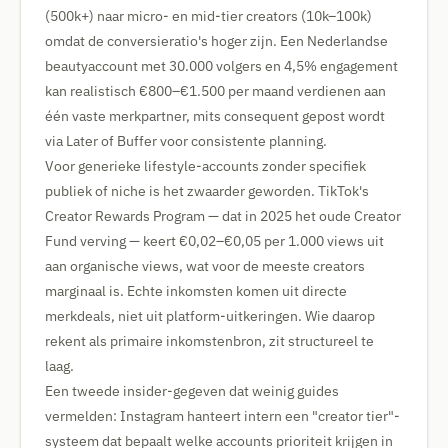
(500k+) naar micro- en mid-tier creators (10k–100k)
omdat de conversieratio's hoger zijn. Een Nederlandse
beautyaccount met 30.000 volgers en 4,5% engagement
kan realistisch €800–€1.500 per maand verdienen aan
één vaste merkpartner, mits consequent gepost wordt
via Later of Buffer voor consistente planning.
Voor generieke lifestyle-accounts zonder specifiek
publiek of niche is het zwaarder geworden. TikTok's
Creator Rewards Program — dat in 2025 het oude Creator
Fund verving — keert €0,02–€0,05 per 1.000 views uit
aan organische views, wat voor de meeste creators
marginaal is. Echte inkomsten komen uit directe
merkdeals, niet uit platform-uitkeringen. Wie daarop
rekent als primaire inkomstenbron, zit structureel te
laag.
Een tweede insider-gegeven dat weinig guides
vermelden: Instagram hanteert intern een "creator tier"-
systeem dat bepaalt welke accounts prioriteit krijgen in