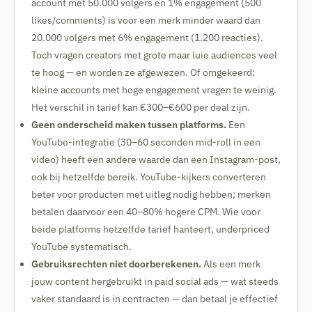
account met 50.000 volgers en 1% engagement (500
likes/comments) is voor een merk minder waard dan
20.000 volgers met 6% engagement (1.200 reacties).
Toch vragen creators met grote maar luie audiences veel
te hoog — en worden ze afgewezen. Of omgekeerd:
kleine accounts met hoge engagement vragen te weinig.
Het verschil in tarief kan €300–€600 per deal zijn.
Geen onderscheid maken tussen platforms.
Een
YouTube-integratie (30–60 seconden mid-roll in een
video) heeft een andere waarde dan een Instagram-post,
ook bij hetzelfde bereik. YouTube-kijkers converteren
beter voor producten met uitleg nodig hebben; merken
betalen daarvoor een 40–80% hogere CPM. Wie voor
beide platforms hetzelfde tarief hanteert, underpriced
YouTube systematisch.
Gebruiksrechten niet doorberekenen.
Als een merk
jouw content hergebruikt in paid social ads — wat steeds
vaker standaard is in contracten — dan betaal je effectief