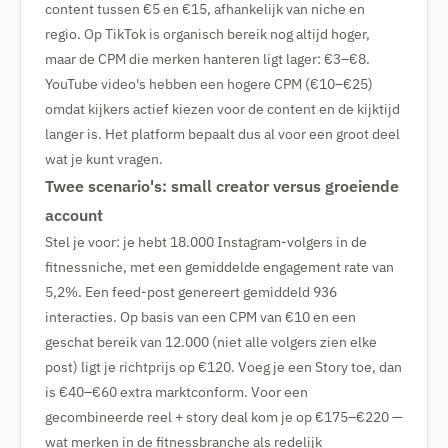
content tussen €5 en €15, afhankelijk van niche en
regio. Op TikTok is organisch bereik nog altijd hoger,
maar de CPM die merken hanteren ligt lager: €3–€8.
YouTube video's hebben een hogere CPM (€10–€25)
omdat kijkers actief kiezen voor de content en de kijktijd
langer is. Het platform bepaalt dus al voor een groot deel
wat je kunt vragen.
Twee scenario's: small creator versus groeiende
account
Stel je voor: je hebt 18.000 Instagram-volgers in de
fitnessniche, met een gemiddelde engagement rate van
5,2%. Een feed-post genereert gemiddeld 936
interacties. Op basis van een CPM van €10 en een
geschat bereik van 12.000 (niet alle volgers zien elke
post) ligt je richtprijs op €120. Voeg je een Story toe, dan
is €40–€60 extra marktconform. Voor een
gecombineerde reel + story deal kom je op €175–€220 —
wat merken in de fitnessbranche als redelijk