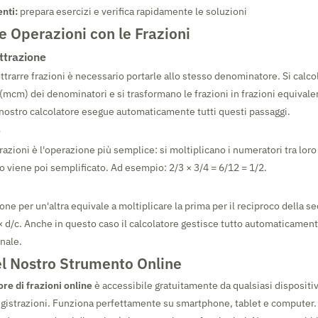
nti:
prepara esercizi e verifica rapidamente le soluzioni
e Operazioni con le Frazioni
ttrazione
trarre frazioni è necessario portarle allo stesso denominatore. Si calco
mcm) dei denominatori e si trasformano le frazioni in frazioni equivale
nostro calcolatore esegue automaticamente tutti questi passaggi.
e
razioni è l'operazione più semplice: si moltiplicano i numeratori tra lor
tato viene poi semplificato. Ad esempio: 2/3 × 3/4 = 6/12 = 1/2.
one per un'altra equivale a moltiplicare la prima per il reciproco della s
× d/c. Anche in questo caso il calcolatore gestisce tutto automaticament
inale.
el Nostro Strumento Online
ore di frazioni online
è accessibile gratuitamente da qualsiasi dispositi
registrazioni. Funziona perfettamente su smartphone, tablet e computer. 