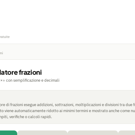
ratuite
ni
atore frazioni
−×÷ con semplificazione e decimali
e di frazioni esegue addizioni, sottrazioni, moltiplicazioni e divisioni tra due f
ltato viene automaticamente ridotto ai minimi termini e mostrato anche come 
iti, verifiche o calcoli rapidi.