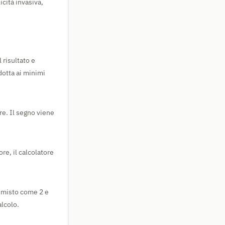
icità invasiva,
 risultato e
dotta ai minimi
re. Il segno viene
e, il calcolatore
o misto come 2 e
alcolo.