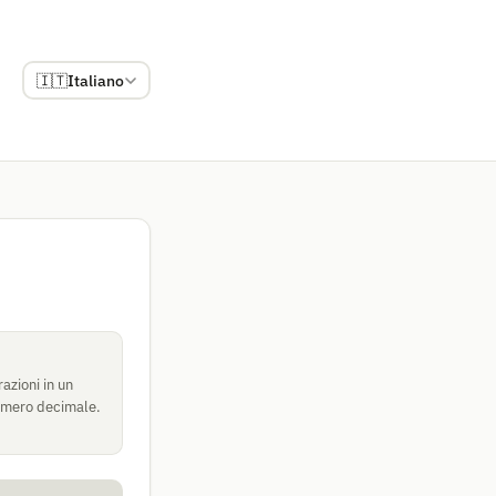
🇮🇹
Italiano
razioni in un
numero decimale.