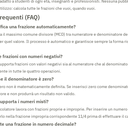
 adatto a studenti di ogni età, insegnanti e professionisti. Nessuna pubbl
tilizzo: calcola tutte le frazioni che vuoi, quando vuoi.
equenti (FAQ)
fica una frazione automaticamente?
ova il massimo comune divisore (MCD) tra numeratore e denominatore del
er quel valore. Il processo è automatico e garantisce sempre la forma ri
 frazioni con numeri negativi?
 supporta frazioni con valori negativi sia al numeratore che al denominato
nte in tutte le quattro operazioni.
e il denominatore è zero?
zero non è matematicamente definita. Se inserisci zero come denominator
rrore e non produrrà un risultato non valido.
supporta i numeri misti?
lcolatore lavora con frazioni proprie e improprie. Per inserire un numer
rlo nella frazione impropria corrispondente 11/4 prima di effettuare il c
te una frazione in numero decimale?