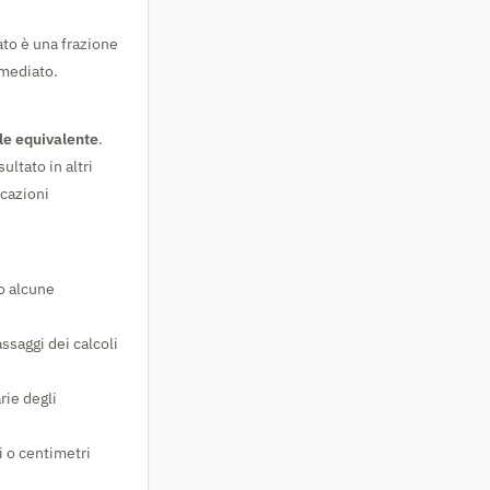
ato è una frazione
mmediato.
le equivalente
.
ultato in altri
icazioni
co alcune
ssaggi dei calcoli
rie degli
i o centimetri