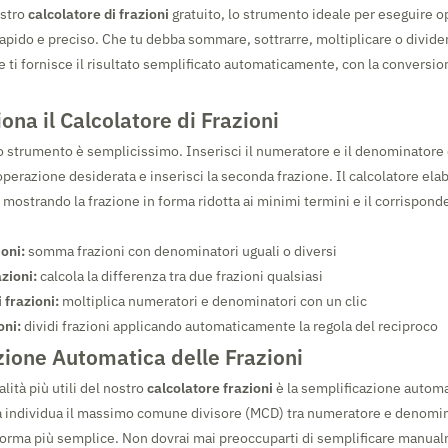
ostro
calcolatore di frazioni
gratuito, lo strumento ideale per eseguire o
rapido e preciso. Che tu debba sommare, sottrarre, moltiplicare o divider
e ti fornisce il risultato semplificato automaticamente, con la conversi
na il Calcolatore di Frazioni
tro strumento è semplicissimo. Inserisci il numeratore e il denominatore
'operazione desiderata e inserisci la seconda frazione. Il calcolatore elabo
mostrando la frazione in forma ridotta ai minimi termini e il corrispond
ioni:
somma frazioni con denominatori uguali o diversi
zioni:
calcola la differenza tra due frazioni qualsiasi
 frazioni:
moltiplica numeratori e denominatori con un clic
oni:
dividi frazioni applicando automaticamente la regola del reciproco
zione Automatica delle Frazioni
lità più utili del nostro
calcolatore frazioni
è la semplificazione automa
ma individua il massimo comune divisore (MCD) tra numeratore e denomin
 forma più semplice. Non dovrai mai preoccuparti di semplificare manual