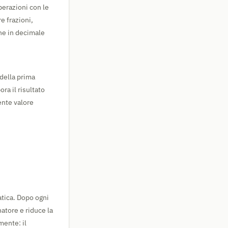
perazioni con le
e frazioni,
one in decimale
 della prima
ra il risultato
ente valore
tica. Dopo ogni
atore e riduce la
mente: il