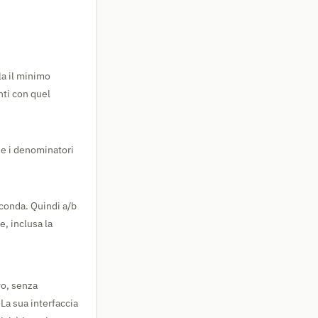
la il minimo
nti con quel
o e i denominatori
econda. Quindi a/b
e, inclusa la
vo, senza
La sua interfaccia