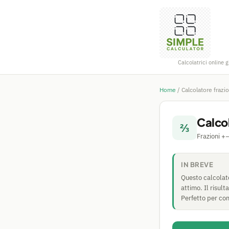
Calcolatrici online g
Home
/
Calcolatore frazio
Calcol
⅔
Frazioni +
IN BREVE
Questo calcolator
attimo. Il risu
Perfetto per comp