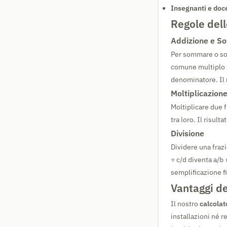
Insegnanti e doce
Regole dell
Addizione e So
Per sommare o sot
comune multiplo (
denominatore. Il 
Moltiplicazion
Moltiplicare due f
tra loro. Il risul
Divisione
Dividere una frazi
÷ c/d diventa a/b 
semplificazione f
Vantaggi d
Il nostro
calcolat
installazioni né 