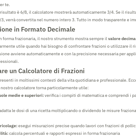
er te.
risultato è 6/8, il calcolatore mostrerà automaticamente 3/4. Se il risult
3, verrà convertita nel numero intero 3. Tutto in modo trasparente e i
zione in Formato Decimale
 in forma frazionaria, il nostro strumento mostra sempre il
valore decima
rmente utile quando hai bisogno di confrontare frazioni o utilizzare il ris
rsione avviene automaticamente e con la precisione necessaria per appl
fessionali.
e un Calcolatore di Frazioni
resenti in moltissimi contesti della vita quotidiana e professionale. Ec
il nostro calcolatore torna particolarmente utile:
uole medie e superiori:
verifica i compiti di matematica e comprendi i pa
adatta le dosi di una ricetta moltiplicando o dividendo le misure fraziona
ricolage:
esegui misurazioni precise quando lavori con frazioni di pollic
lità:
calcola percentuali e rapporti espressi in forma frazionaria