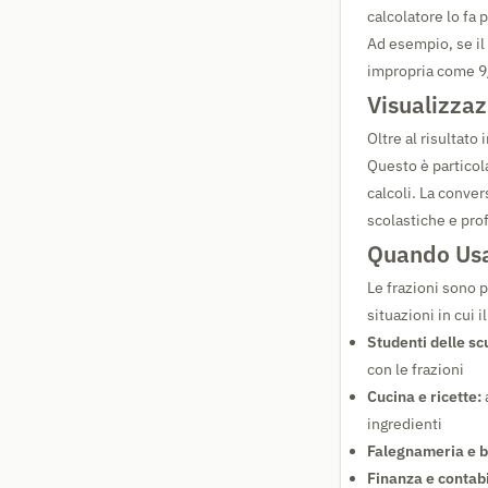
calcolatore lo fa p
Ad esempio, se il 
impropria come 9/
Visualizza
Oltre al risultato
Questo è particola
calcoli. La conve
scolastiche e pro
Quando Usar
Le frazioni sono p
situazioni in cui 
Studenti delle sc
con le frazioni
Cucina e ricette:
ingredienti
Falegnameria e b
Finanza e contabi