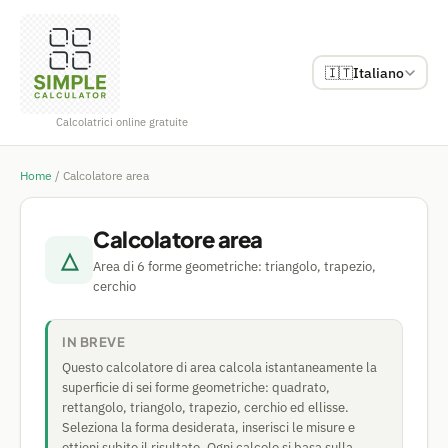
🇮🇹
Italiano
Calcolatrici online gratuite
Home
/
Calcolatore area
Calcolatore area
△
Area di 6 forme geometriche: triangolo, trapezio,
cerchio
IN BREVE
Questo calcolatore di area calcola istantaneamente la
superficie di sei forme geometriche: quadrato,
rettangolo, triangolo, trapezio, cerchio ed ellisse.
Seleziona la forma desiderata, inserisci le misure e
ottieni subito il risultato. Ogni calcolo si basa sulla