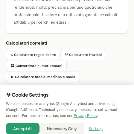
rendendolo molto preciso sia per uso quotidiano che
professionale. Il valore di π utilizzato garantisce calcoli
affidabili per cerchi ed ellissi.
Calcolatori correlati
∝ Calcolatore regola del tre
⅔ Calcolatore frazioni
🏛️ Convertitore numeri romani
📊 Calcolatore media, mediana e moda
🍪 Cookie Settings
We use cookies for analytics (Google Analytics) and advertising
Simple Calculator
(Google AdSense). Technically necessary cookies are set without
Impressum
|
Privacy
|
Terms
|
🍪 Cookies
consent. For more information, see our
Privacy Policy
.
Senza garanzia. © 2026 CAESS GmbH
💡 Suggest a calculator
Settings
Accept All
Necessary Only