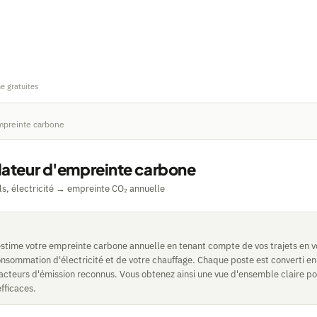
ne gratuites
empreinte carbone
lateur d'empreinte carbone
ols, électricité → empreinte CO₂ annuelle
estime votre empreinte carbone annuelle en tenant compte de vos trajets en vo
consommation d'électricité et de votre chauffage. Chaque poste est converti 
facteurs d'émission reconnus. Vous obtenez ainsi une vue d'ensemble claire pou
efficaces.