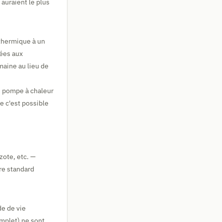
auraient le plus
 thermique à un
iées aux
maine au lieu de
ne pompe à chaleur
ue c'est possible
zote, etc. —
re standard
de de vie
omplet) ne sont