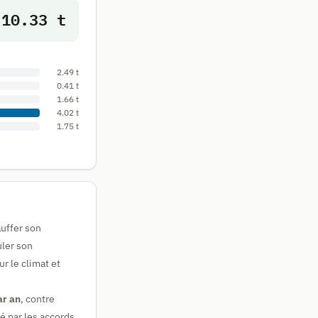
10.33 t
2.49 t
0.41 t
1.66 t
4.02 t
1.75 t
auffer son
ler son
r le climat et
ar an
, contre
é par les accords