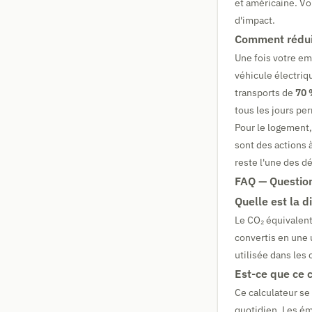
et américaine. Vo
d'impact.
Comment réduir
Une fois votre em
véhicule électriq
transports de
70 
tous les jours p
Pour le logement,
sont des actions à
reste l'une des dé
FAQ — Question
Quelle est la d
Le CO₂ équivalent
convertis en une
utilisée dans les
Est-ce que ce 
Ce calculateur se
quotidien. Les ém