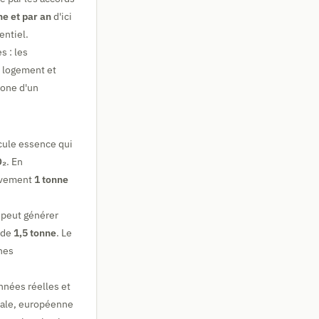
e et par an
d'ici
entiel.
s : les
u logement et
bone d'un
icule essence qui
O₂
. En
tivement
1 tonne
 peut générer
 de
1,5 tonne
. Le
nes
nnées réelles et
ale, européenne