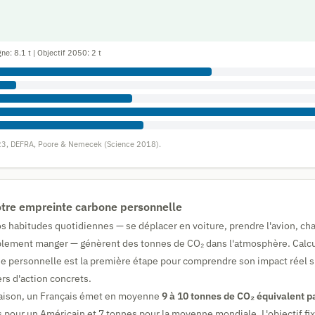
ne: 8.1 t | Objectif 2050: 2 t
23, DEFRA, Poore & Nemecek (Science 2018).
tre empreinte carbone personnelle
 habitudes quotidiennes — se déplacer en voiture, prendre l'avion, ch
lement manger — génèrent des tonnes de CO₂ dans l'atmosphère. Calcu
 personnelle est la première étape pour comprendre son impact réel su
iers d'action concrets.
raison, un Français émet en moyenne
9 à 10 tonnes de CO₂ équivalent p
 pour un Américain et 7 tonnes pour la moyenne mondiale. L'objectif fix