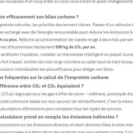
us visualisez d'un coup d'œil où vous vous situez et quels changements 
e efficacement son bilan carbone ?
preinte calculée, les priorités deviennent claires. Passer d'un véhicule
ue rechargé avec de l'énergie renouvelable peut réduire les émissions l
% ou plus
. Réduire sa consommation de viande rouge à deux fois par se
ermet d'économiser facilement
500 kg de CO₂ par an
.
 améliorer l'isolation, installer un thermostat intelligent ou passer à u
 fort impact. Limiter les vols long-courriers ou opter pour le train lorsq
cisions individuelles les plus efficaces pour alléger son bilan.
s fréquentes sur le calcul de l'empreinte carbone
ifférence entre CO₂ et CO₂ équivalent ?
 (CO₂e) regroupe tous les gaz à effet de serre — méthane, protoxyde d'a
 unité commune basée sur leur pouvoir de réchauffement. C'est la mesu
 calculateurs d'émissions pour comparer tous les types de sources.
calculateur prend en compte les émissions indirectes ?
 concentre sur les émissions directes et semi-directes liées à votre mo
issions liées à la fabrication des produits que vous achetez (scope 3 c