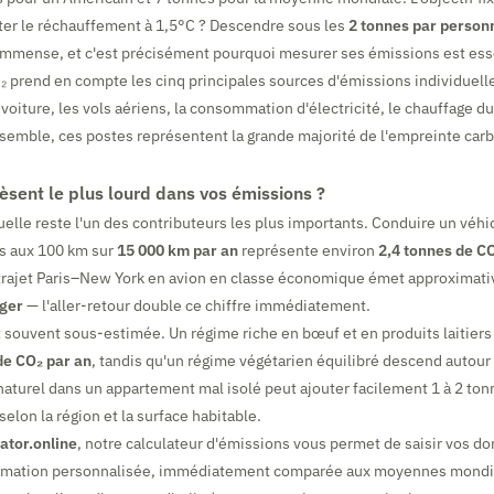
iter le réchauffement à 1,5°C ? Descendre sous les
2 tonnes par personn
 immense, et c'est précisément pourquoi mesurer ses émissions est ess
₂ prend en compte les cinq principales sources d'émissions individuelle
oiture, les vols aériens, la consommation d'électricité, le chauffage d
nsemble, ces postes représentent la grande majorité de l'empreinte car
èsent le plus lourd dans vos émissions ?
duelle reste l'un des contributeurs les plus importants. Conduire un véh
s aux 100 km sur
15 000 km par an
représente environ
2,4 tonnes de C
trajet Paris–New York en avion en classe économique émet approxima
ager
— l'aller-retour double ce chiffre immédiatement.
t souvent sous-estimée. Un régime riche en bœuf et en produits laitiers
de CO₂ par an
, tandis qu'un régime végétarien équilibré descend autour
naturel dans un appartement mal isolé peut ajouter facilement 1 à 2 ton
elon la région et la surface habitable.
ator.online
, notre calculateur d'émissions vous permet de saisir vos do
timation personnalisée, immédiatement comparée aux moyennes mondi