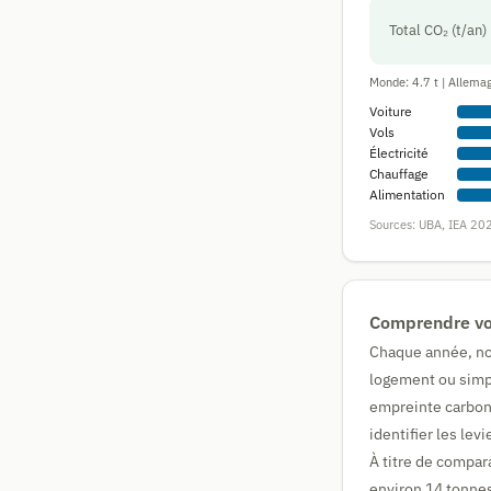
Total CO₂ (t/an)
Monde: 4.7 t | Allemag
Voiture
Vols
Électricité
Chauffage
Alimentation
Sources: UBA, IEA 20
Comprendre vo
Chaque année, nos
logement ou simp
empreinte carbone
identifier les lev
À titre de compa
environ 14 tonnes