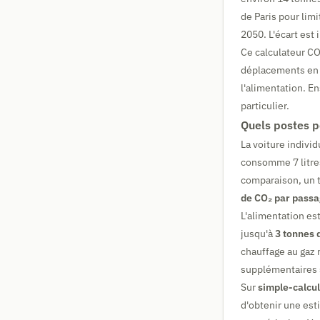
de Paris pour lim
2050. L'écart est
Ce calculateur CO
déplacements en v
l'alimentation. E
particulier.
Quels postes p
La voiture indivi
consomme 7 litre
comparaison, un 
de CO₂ par pass
L'alimentation es
jusqu'à
3 tonnes 
chauffage au gaz 
supplémentaires s
Sur
simple-calcul
d'obtenir une es