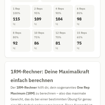
1 Rep
2 Reps
4 Reps
6 Reps
100%
95%
90%
85%
115
109
104
98
kg
kg
kg
kg
8 Reps
10 Reps
12 Reps
15 Reps
80%
75%
70%
65%
92
86
81
75
kg
kg
kg
kg
1RM-Rechner: Deine Maximalkraft
einfach berechnen
Der
1RM-Rechner
hilft dir, dein sogenanntes
One Rep
Maximum (1RM)
zu berechnen – also das maximale
Gewicht, das du bei einer bestimmten Übung für genau