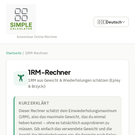
🇩🇪
Deutsch
Kostenlose Online-Rechner
Startseite
/
1RM-Rechner
1RM-Rechner
🏋
1RM aus Gewicht & Wiederholungen schätzen (Epley
& Brzycki)
KURZ ERKLÄRT
Dieser Rechner schätzt dein Einwiederholungsmaximum
(1RM), also das maximale Gewicht, das du einmal
heben kannst – ohne es tatsächlich ausprobieren zu
müssen. Gib einfach das verwendete Gewicht und die
Anzahl der Wiederholungen ein; die Formeln nach Epley