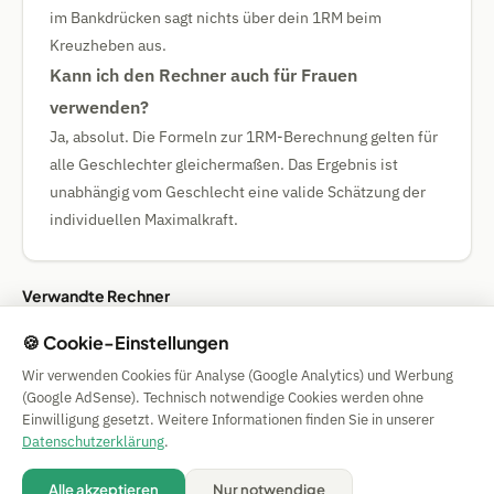
im Bankdrücken sagt nichts über dein 1RM beim
Kreuzheben aus.
Kann ich den Rechner auch für Frauen
verwenden?
Ja, absolut. Die Formeln zur 1RM-Berechnung gelten für
alle Geschlechter gleichermaßen. Das Ergebnis ist
unabhängig vom Geschlecht eine valide Schätzung der
individuellen Maximalkraft.
Verwandte Rechner
🍪 Cookie-Einstellungen
🚲 Fahrrad-Rahmengrösse-Rechner
🥾 Wanderzeit-Rechner
Wir verwenden Cookies für Analyse (Google Analytics) und Werbung
(Google AdSense). Technisch notwendige Cookies werden ohne
Einwilligung gesetzt. Weitere Informationen finden Sie in unserer
Simple Calculator
Datenschutzerklärung
.
Impressum
|
Privacy
|
Terms
|
🍪 Cookies
Alle akzeptieren
Nur notwendige