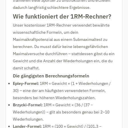
trainieren viele Sportler zu unstrukturiert und erzielen
dadurch langfristig schlechtere Ergebnisse.
Wie funktioniert der 1RM-Rechner?
Unser kostenloser 1RM-Rechner verwendet bewährte
wissenschaftliche Formeln, um dein
Maximalkraftpotenzial aus einem Submaximaltest zu
berechnen. Du musst dafür keine lebensgefährlichen
Maximalversuche durchführen – stattdessen gibst du ein
Gewicht und die Anzahl der Wiederholungen ein, die du
damit schaffst.
Die gängigsten Berechnungsformeln
Epley-Formel:
1RM = Gewicht × (1 + Wiederholungen /
30) – eine der am häufigsten verwendeten Formeln,
besonders bei höheren Wiederholungszahlen.
Brzycki-Formel:
1RM = Gewicht × (36 / (37 −
Wiederholungen)) – gilt als besonders genau bei 2–10
Wiederholungen.
Lander-Formel:
1RM = (100 × Gewicht) / (101,3 −