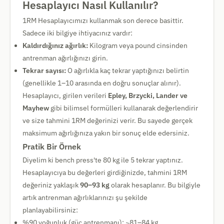
Hesaplayıcı Nasıl Kullanılır?
1RM Hesaplayıcımızı kullanmak son derece basittir.
Sadece iki bilgiye ihtiyacınız vardır:
Kaldırdığınız ağırlık:
Kilogram veya pound cinsinden
antrenman ağırlığınızı girin.
Tekrar sayısı:
O ağırlıkla kaç tekrar yaptığınızı belirtin
(genellikle 1–10 arasında en doğru sonuçlar alınır).
Hesaplayıcı, girilen verileri
Epley, Brzycki, Lander ve
Mayhew
gibi bilimsel formülleri kullanarak değerlendirir
ve size tahmini 1RM değerinizi verir. Bu sayede gerçek
maksimum ağırlığınıza yakın bir sonuç elde edersiniz.
Pratik Bir Örnek
Diyelim ki bench press'te 80 kg ile 5 tekrar yaptınız.
Hesaplayıcıya bu değerleri girdiğinizde, tahmini 1RM
değeriniz yaklaşık
90–93 kg
olarak hesaplanır. Bu bilgiyle
artık antrenman ağırlıklarınızı şu şekilde
planlayabilirsiniz:
%90 yoğunluk (güç antrenmanı): ~81–84 kg