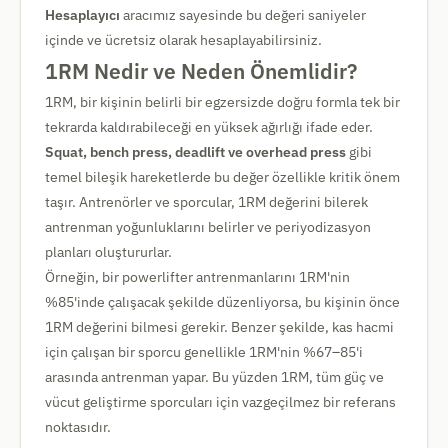
Hesaplayıcı
aracımız sayesinde bu değeri saniyeler
içinde ve ücretsiz olarak hesaplayabilirsiniz.
1RM Nedir ve Neden Önemlidir?
1RM, bir kişinin belirli bir egzersizde doğru formla tek bir
tekrarda kaldırabileceği en yüksek ağırlığı ifade eder.
Squat, bench press, deadlift ve overhead press
gibi
temel bileşik hareketlerde bu değer özellikle kritik önem
taşır. Antrenörler ve sporcular, 1RM değerini bilerek
antrenman yoğunluklarını belirler ve periyodizasyon
planları oluştururlar.
Örneğin, bir powerlifter antrenmanlarını 1RM'nin
%85'inde çalışacak şekilde düzenliyorsa, bu kişinin önce
1RM değerini bilmesi gerekir. Benzer şekilde, kas hacmi
için çalışan bir sporcu genellikle 1RM'nin %67–85'i
arasında antrenman yapar. Bu yüzden 1RM, tüm güç ve
vücut geliştirme sporcuları için vazgeçilmez bir referans
noktasıdır.