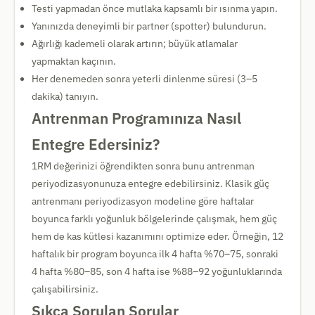
Testi yapmadan önce mutlaka kapsamlı bir ısınma yapın.
Yanınızda deneyimli bir partner (spotter) bulundurun.
Ağırlığı kademeli olarak artırın; büyük atlamalar
yapmaktan kaçının.
Her denemeden sonra yeterli dinlenme süresi (3–5
dakika) tanıyın.
Antrenman Programınıza Nasıl
Entegre Edersiniz?
1RM değerinizi öğrendikten sonra bunu antrenman
periyodizasyonunuza entegre edebilirsiniz. Klasik güç
antrenmanı periyodizasyon modeline göre haftalar
boyunca farklı yoğunluk bölgelerinde çalışmak, hem güç
hem de kas kütlesi kazanımını optimize eder. Örneğin, 12
haftalık bir program boyunca ilk 4 hafta %70–75, sonraki
4 hafta %80–85, son 4 hafta ise %88–92 yoğunluklarında
çalışabilirsiniz.
Sıkça Sorulan Sorular