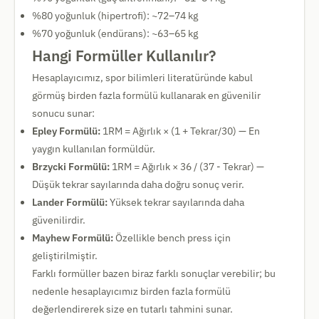
%80 yoğunluk (hipertrofi): ~72–74 kg
%70 yoğunluk (endürans): ~63–65 kg
Hangi Formüller Kullanılır?
Hesaplayıcımız, spor bilimleri literatüründe kabul
görmüş birden fazla formülü kullanarak en güvenilir
sonucu sunar:
Epley Formülü:
1RM = Ağırlık × (1 + Tekrar/30) — En
yaygın kullanılan formüldür.
Brzycki Formülü:
1RM = Ağırlık × 36 / (37 - Tekrar) —
Düşük tekrar sayılarında daha doğru sonuç verir.
Lander Formülü:
Yüksek tekrar sayılarında daha
güvenilirdir.
Mayhew Formülü:
Özellikle bench press için
geliştirilmiştir.
Farklı formüller bazen biraz farklı sonuçlar verebilir; bu
nedenle hesaplayıcımız birden fazla formülü
değerlendirerek size en tutarlı tahmini sunar.