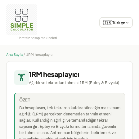
🇹🇷
Türkçe
Ücretsiz hesap makineleri
Ana Sayfa
/
1RM hesaplayıcı
1RM hesaplayıcı
🏋
Ağırlık ve tekrardan tahmini 1RM (Epley & Brzycki)
ÖZET
Bu hesaplayıcı, tek tekrarda kaldırabileceğin maksimum
ağırlığı (1RM) gerçekten denemeden tahmin etmeni
sağlar. Kullandığın ağırlığı ve tamamladığın tekrar
sayısını gir; Epley ve Brzycki formülleri anında güvenilir
bir tahmin sunar. Antrenman bölgelerini belirlemek ve
güç gelişimini takip etmek için idealdir.