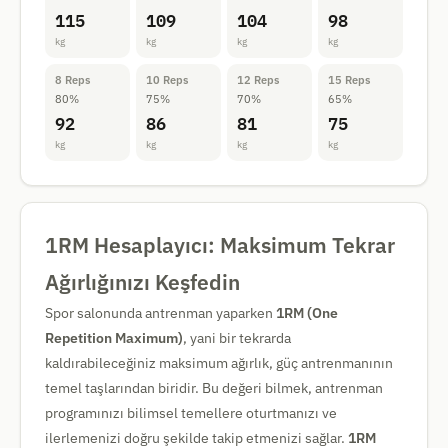
115
109
104
98
kg
kg
kg
kg
8 Reps
10 Reps
12 Reps
15 Reps
80%
75%
70%
65%
92
86
81
75
kg
kg
kg
kg
1RM Hesaplayıcı: Maksimum Tekrar
Ağırlığınızı Keşfedin
Spor salonunda antrenman yaparken
1RM (One
Repetition Maximum)
, yani bir tekrarda
kaldırabileceğiniz maksimum ağırlık, güç antrenmanının
temel taşlarından biridir. Bu değeri bilmek, antrenman
programınızı bilimsel temellere oturtmanızı ve
ilerlemenizi doğru şekilde takip etmenizi sağlar.
1RM