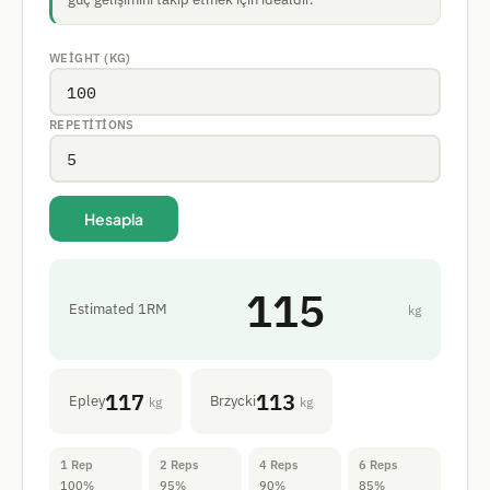
WEIGHT (KG)
REPETITIONS
Hesapla
115
Estimated 1RM
kg
117
113
Epley
Brzycki
kg
kg
1 Rep
2 Reps
4 Reps
6 Reps
100%
95%
90%
85%