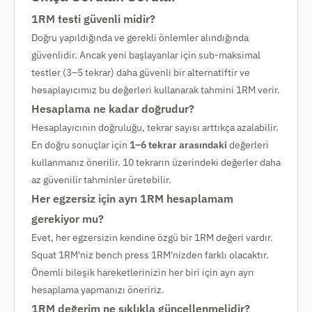
1RM testi güvenli midir?
Doğru yapıldığında ve gerekli önlemler alındığında
güvenlidir. Ancak yeni başlayanlar için sub-maksimal
testler (3–5 tekrar) daha güvenli bir alternatiftir ve
hesaplayıcımız bu değerleri kullanarak tahmini 1RM verir.
Hesaplama ne kadar doğrudur?
Hesaplayıcının doğruluğu, tekrar sayısı arttıkça azalabilir.
En doğru sonuçlar için
1–6 tekrar arasındaki
değerleri
kullanmanız önerilir. 10 tekrarın üzerindeki değerler daha
az güvenilir tahminler üretebilir.
Her egzersiz için ayrı 1RM hesaplamam
gerekiyor mu?
Evet, her egzersizin kendine özgü bir 1RM değeri vardır.
Squat 1RM'niz bench press 1RM'nizden farklı olacaktır.
Önemli bileşik hareketlerinizin her biri için ayrı ayrı
hesaplama yapmanızı öneririz.
1RM değerim ne sıklıkla güncellenmelidir?