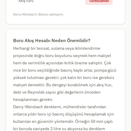
Akış türü
Türbülanslı
Darcy-Weisbach; Blasius yaklaşımı.
Boru Akış Hesabı Neden Önemlidir?
Herhangi bir tesisat, sulama veya iklimlendirme
projesinde doğru boru boyutunu seçmek hem maliyet
hem de verimlilik açısından kritik öneme sahiptir. Çok
ince bir boru seçildiğinde basınç kaybı artar, pompa gücü
yüksek tutulması gerekir; çok kalın bir boru ise gereksiz
maliyet demektir. Bu dengeyi kurabilmek için akış hızı,
debi ve Reynolds sayısı gibi değerlerin önceden
hesaplanması gerekir.
Darcy-Weisbach denklemi, mühendisler tarafından
onlarca yıldır boru içi basınç düşüşünü hesaplamak için
kullanılan en güvenilir yöntemdir. Örneğin 50 mm çaplı
bir boruda saniyede 2 litre su akıyorsa bu denklem