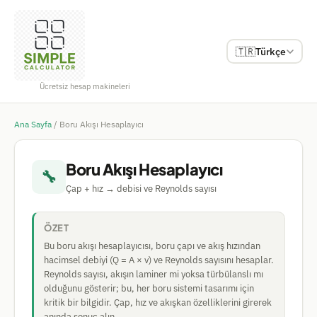
🇹🇷
Türkçe
Ücretsiz hesap makineleri
Ana Sayfa
/
Boru Akışı Hesaplayıcı
Boru Akışı Hesaplayıcı
🔧
Çap + hız → debisi ve Reynolds sayısı
ÖZET
Bu boru akışı hesaplayıcısı, boru çapı ve akış hızından
hacimsel debiyi (Q = A × v) ve Reynolds sayısını hesaplar.
Reynolds sayısı, akışın laminer mi yoksa türbülanslı mı
olduğunu gösterir; bu, her boru sistemi tasarımı için
kritik bir bilgidir. Çap, hız ve akışkan özelliklerini girerek
anında sonuç alın.