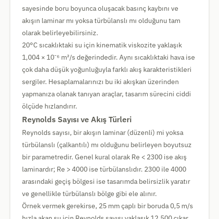
sayesinde boru boyunca oluşacak basınç kaybını ve
akışın laminar mı yoksa türbülanslı mı olduğunu tam
olarak belirleyebilirsiniz.
20°C sıcaklıktaki su için kinematik viskozite yaklaşık
1,004 × 10⁻⁶ m²/s değerindedir. Aynı sıcaklıktaki hava ise
çok daha düşük yoğunluğuyla farklı akış karakteristikleri
sergiler. Hesaplamalarınızı bu iki akışkan üzerinden
yapmanıza olanak tanıyan araçlar, tasarım sürecini ciddi
ölçüde hızlandırır.
Reynolds Sayısı ve Akış Türleri
Reynolds sayısı, bir akışın laminar (düzenli) mi yoksa
türbülanslı (çalkantılı) mı olduğunu belirleyen boyutsuz
bir parametredir. Genel kural olarak Re < 2300 ise akış
laminardır; Re > 4000 ise türbülanslıdır. 2300 ile 4000
arasındaki geçiş bölgesi ise tasarımda belirsizlik yaratır
ve genellikle türbülanslı bölge gibi ele alınır.
Örnek vermek gerekirse, 25 mm çaplı bir boruda 0,5 m/s
hızla akan su için Reynolds sayısı yaklaşık 12.500 çıkar.