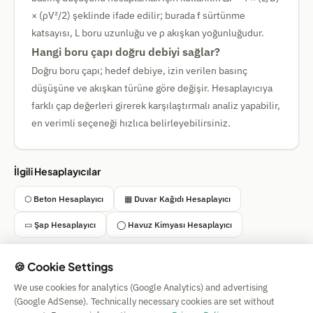
× (ρV²/2) şeklinde ifade edilir; burada f sürtünme
katsayısı, L boru uzunluğu ve ρ akışkan yoğunluğudur.
Hangi boru çapı doğru debiyi sağlar?
Doğru boru çapı; hedef debiye, izin verilen basınç
düşüşüne ve akışkan türüne göre değişir. Hesaplayıcıya
farklı çap değerleri girerek karşılaştırmalı analiz yapabilir,
en verimli seçeneği hızlıca belirleyebilirsiniz.
İlgili Hesaplayıcılar
⬡ Beton Hesaplayıcı
▦ Duvar Kağıdı Hesaplayıcı
▭ Şap Hesaplayıcı
◯ Havuz Kimyası Hesaplayıcı
🍪 Cookie Settings
We use cookies for analytics (Google Analytics) and advertising
Simple Calculator
(Google AdSense). Technically necessary cookies are set without
Impressum
|
Privacy
|
Terms
|
🍪 Cookies