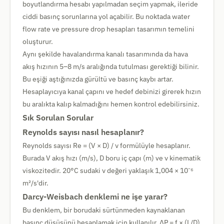
boyutlandırma hesabı yapılmadan seçim yapmak, ileride
ciddi basınç sorunlarına yol açabilir. Bu noktada water
flow rate ve pressure drop hesapları tasarımın temelini
oluşturur.
Aynı şekilde havalandırma kanalı tasarımında da hava
akış hızının 5–8 m/s aralığında tutulması gerektiği bilinir.
Bu eşiği aştığınızda gürültü ve basınç kaybı artar.
Hesaplayıcıya kanal çapını ve hedef debinizi girerek hızın
bu aralıkta kalıp kalmadığını hemen kontrol edebilirsiniz.
Sık Sorulan Sorular
Reynolds sayısı nasıl hesaplanır?
Reynolds sayısı Re = (V × D) / ν formülüyle hesaplanır.
Burada V akış hızı (m/s), D boru iç çapı (m) ve ν kinematik
viskozitedir. 20°C sudaki ν değeri yaklaşık 1,004 × 10⁻⁶
m²/s'dir.
Darcy-Weisbach denklemi ne işe yarar?
Bu denklem, bir borudaki sürtünmeden kaynaklanan
basınç düşüşünü hesaplamak için kullanılır. ΔP = f × (L/D)