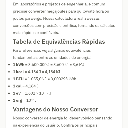
Em laboratórios e projetos de engenharia, é comum
precisar converter megajoules para quilowatt-hora ou
joules para ergs. Nossa calculadora realiza essas
conversões com precisão científica, tornando os cálculos
mais rápidos e confiáveis.
Tabela de Equivalências Rápidas
Para referência, veja algumas equivalências
fundamentais entre as unidades de energia:
1 kWh
= 3.600.000 J = 3.600 kJ = 3,6 MJ
1 kcal
= 4.184 J = 4,184 kJ
1 BTU
= 1.055,06 J = 0,000293 kWh
1 cal
= 4,184 J
1 eV
= 1,602 × 10⁻¹⁹ J
1 erg
= 10⁻⁷ J
Vantagens do Nosso Conversor
Nosso conversor de energia foi desenvolvido pensando
na experiência do usuário. Confira os principais