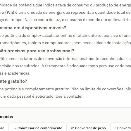
idade de potência que indica a taxa de consumo ou produção de energ
ra (Wh)
é uma unidade de energia que representa a quantidade total de
go do tempo. Na sua conta de luz, o consumo é medido em quilowatt-ho
nciona em dispositivos móveis?
de potência do simple-calculator.online é totalmente responsivo e func
 smartphones, tablets e computadores, sem necessidade de instalação 
são precisos para uso profissional?
tilizamos os fatores de conversão internacionalmente reconhecidos e 
recisão nos resultados. A ferramenta é adequada tanto para uso cotidian
as e acadêmicas.
nte gratuito?
de potência é completamente gratuito. Não há limite de conversões, nã
hum dado pessoal é solicitado. Use à vontade!
ionadas
são
↔ Conversor de comprimento
⚖ Conversor de peso
° Convers