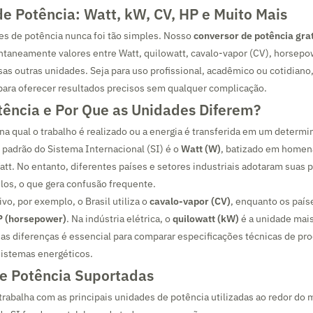
e Potência: Watt, kW, CV, HP e Muito Mais
es de potência nunca foi tão simples. Nosso
conversor de potência gra
ntaneamente valores entre Watt, quilowatt, cavalo-vapor (CV), horsepo
as outras unidades. Seja para uso profissional, acadêmico ou cotidiano
para oferecer resultados precisos sem qualquer complicação.
tência e Por Que as Unidades Diferem?
 na qual o trabalho é realizado ou a energia é transferida em um determ
padrão do Sistema Internacional (SI) é o
Watt (W)
, batizado em homen
t. No entanto, diferentes países e setores industriais adotaram suas 
los, o que gera confusão frequente.
vo, por exemplo, o Brasil utiliza o
cavalo-vapor (CV)
, enquanto os país
 (horsepower)
. Na indústria elétrica, o
quilowatt (kW)
é a unidade mai
s diferenças é essencial para comparar especificações técnicas de pro
istemas energéticos.
e Potência Suportadas
rabalha com as principais unidades de potência utilizadas ao redor do