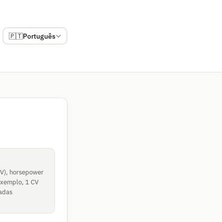
🇵🇹
Português
CV), horsepower
 exemplo, 1 CV
zadas