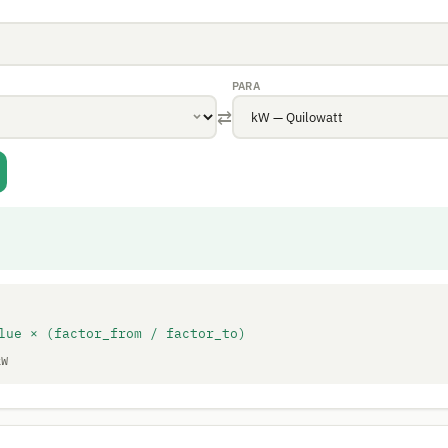
PARA
⇄
lue × (factor_from / factor_to)
kW