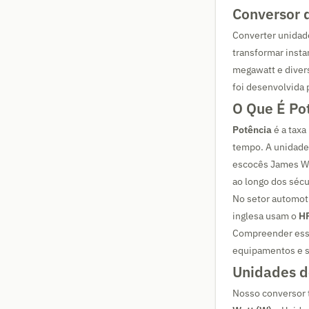
Conversor d
Converter unidad
transformar insta
megawatt e divers
foi desenvolvida 
O Que É Po
Potência
é a taxa
tempo. A unidade 
escocês James Wat
ao longo dos sécu
No setor automoti
inglesa usam o
HP
Compreender essa
equipamentos e s
Unidades d
Nosso conversor t