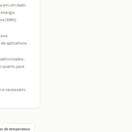
ia em um dado
 energia
ra (kWh).
iona
de aplicativos.
padronizados,
o quanto para
o é necessário
or de temperatura