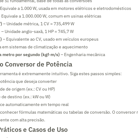
e SI fundamental, base de todas as conversões
Equivale a 1.000 W, usada em motores elétricos e eletrodomésticos
 Equivale a 1.000.000 W, comum em usinas elétricas
V)
– Unidade métrica, 1 CV = 735,499 W
)
– Unidade anglo-saxã, 1 HP = 745,7 W
)
– Equivalente ao CV, usado em veículos europeus
 em sistemas de climatização e aquecimento
 metro por segundo (kgf·m/s)
– Engenharia mecânica
o Conversor de Potência
ferramenta é extremamente intuitivo. Siga estes passos simples:
 potência que deseja converter
de de origem (ex.: CV ou HP)
 de destino (ex.: kW ou W)
ece automaticamente em tempo real
 conhecer fórmulas matemáticas ou tabelas de conversão. O conversor r
ente com alta precisão.
ráticos e Casos de Uso