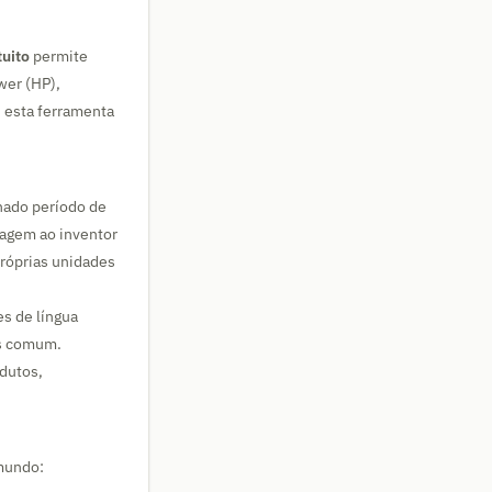
tuito
permite
wer (HP),
, esta ferramenta
inado período de
agem ao inventor
próprias unidades
es de língua
s comum.
dutos,
 mundo: