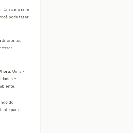
ão. Um carro com
você pode fazer
m diferentes
r essas
/hora
. Um ar-
nidades é
ambiente.
endo do
tante para