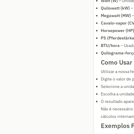
Watt (W)
– Unidad
Quilowatt (kW)
– 
Megawatt (MW)
–
Cavalo-vapor (C
Horsepower (HP
PS (Pferdestärke
BTU/hora
– Usada
Quilograma-força
Como Usar 
Utilizar a nossa 
Digite o valor de
Selecione a unida
Escolha a unidade
O resultado apar
Não é necessário
cálculos internam
Exemplos P