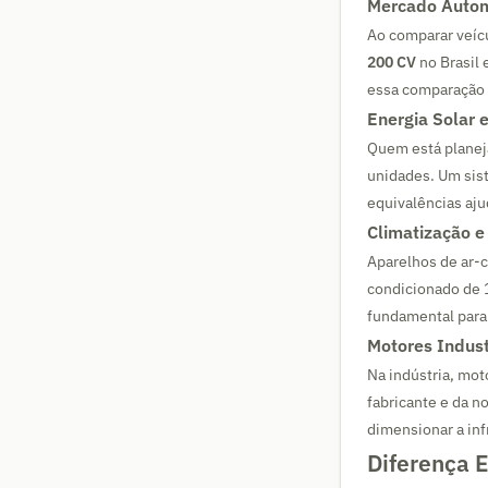
Mercado Autom
Ao comparar veícu
200 CV
no Brasil
essa comparação 
Energia Solar 
Quem está planeja
unidades. Um si
equivalências aju
Climatização e
Aparelhos de ar-
condicionado de 
fundamental para 
Motores Indust
Na indústria, mo
fabricante e da 
dimensionar a inf
Diferença 