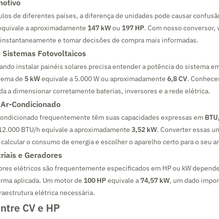
otivo
los de diferentes países, a diferença de unidades pode causar confus
 equivale a aproximadamente
147 kW
ou
197 HP
. Com nosso conversor, 
instantaneamente e tomar decisões de compra mais informadas.
e Sistemas Fotovoltaicos
ndo instalar painéis solares precisa entender a potência do sistema e
stema de
5 kW
equivale a 5.000 W ou aproximadamente
6,8 CV
. Conhece
da a dimensionar corretamente baterias, inversores e a rede elétrica.
 Ar-Condicionado
condicionado frequentemente têm suas capacidades expressas em
BTU
12.000 BTU/h equivale a aproximadamente
3,52 kW
. Converter essas u
calcular o consumo de energia e escolher o aparelho certo para o seu 
riais e Geradores
tores elétricos são frequentemente especificados em HP ou kW depend
norma aplicada. Um motor de
100 HP
equivale a
74,57 kW
, um dado impor
raestrutura elétrica necessária.
Entre CV e HP