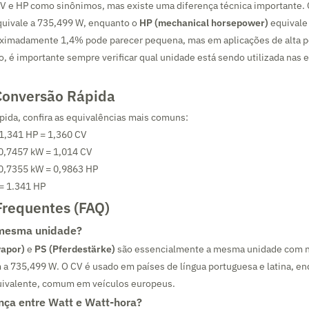
CV e HP como sinônimos, mas existe uma diferença técnica importante.
uivale a 735,499 W, enquanto o
HP (mechanical horsepower)
equivale 
oximadamente 1,4% pode parecer pequena, mas em aplicações de alta p
so, é importante sempre verificar qual unidade está sendo utilizada nas 
Conversão Rápida
ápida, confira as equivalências mais comuns:
 1,341 HP = 1,360 CV
 0,7457 kW = 1,014 CV
 0,7355 kW = 0,9863 HP
= 1.341 HP
Frequentes (FAQ)
 mesma unidade?
vapor)
e
PS (Pferdestärke)
são essencialmente a mesma unidade com n
 735,499 W. O CV é usado em países de língua portuguesa e latina, en
ivalente, comum em veículos europeus.
ença entre Watt e Watt-hora?