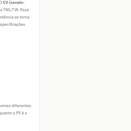
 O
CV (cavalo-
a 745,7 W. Essa
otência se torna
especificações
omes diferentes.
quanto o PS é o