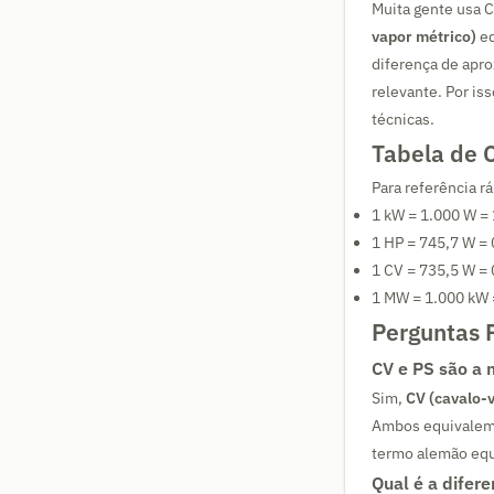
Muita gente usa 
vapor métrico)
eq
diferença de apr
relevante. Por is
técnicas.
Tabela de 
Para referência r
1 kW = 1.000 W =
1 HP = 745,7 W =
1 CV = 735,5 W =
1 MW = 1.000 kW 
Perguntas 
CV e PS são a
Sim,
CV (cavalo-
Ambos equivalem a
termo alemão equ
Qual é a difer