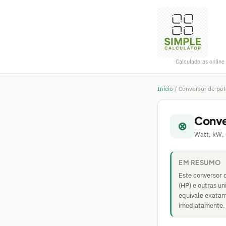
Calculadoras online 
Início
/
Conversor de pot
Conve
⊗
Watt, kW, 
EM RESUMO
Este conversor 
(HP) e outras u
equivale exatam
imediatamente.