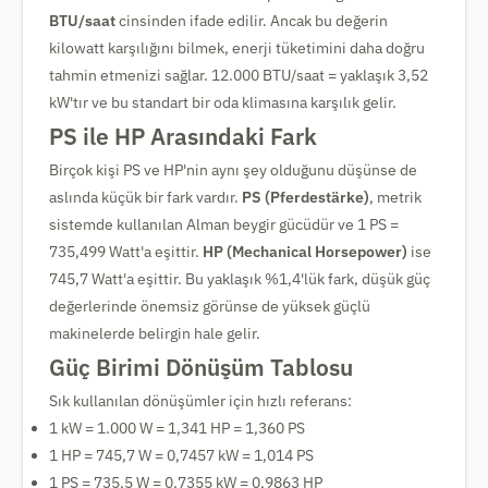
BTU/saat
cinsinden ifade edilir. Ancak bu değerin
kilowatt karşılığını bilmek, enerji tüketimini daha doğru
tahmin etmenizi sağlar. 12.000 BTU/saat = yaklaşık 3,52
kW'tır ve bu standart bir oda klimasına karşılık gelir.
PS ile HP Arasındaki Fark
Birçok kişi PS ve HP'nin aynı şey olduğunu düşünse de
aslında küçük bir fark vardır.
PS (Pferdestärke)
, metrik
sistemde kullanılan Alman beygir gücüdür ve 1 PS =
735,499 Watt'a eşittir.
HP (Mechanical Horsepower)
ise
745,7 Watt'a eşittir. Bu yaklaşık %1,4'lük fark, düşük güç
değerlerinde önemsiz görünse de yüksek güçlü
makinelerde belirgin hale gelir.
Güç Birimi Dönüşüm Tablosu
Sık kullanılan dönüşümler için hızlı referans:
1 kW = 1.000 W = 1,341 HP = 1,360 PS
1 HP = 745,7 W = 0,7457 kW = 1,014 PS
1 PS = 735,5 W = 0,7355 kW = 0,9863 HP