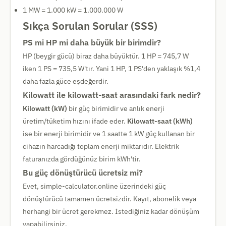
1 MW = 1.000 kW = 1.000.000 W
Sıkça Sorulan Sorular (SSS)
PS mi HP mi daha büyük bir birimdir?
HP (beygir gücü) biraz daha büyüktür. 1 HP = 745,7 W
iken 1 PS = 735,5 W'tır. Yani 1 HP, 1 PS'den yaklaşık %1,4
daha fazla güce eşdeğerdir.
Kilowatt ile kilowatt-saat arasındaki fark nedir?
Kilowatt (kW)
bir güç birimidir ve anlık enerji
üretim/tüketim hızını ifade eder.
Kilowatt-saat (kWh)
ise bir enerji birimidir ve 1 saatte 1 kW güç kullanan bir
cihazın harcadığı toplam enerji miktarıdır. Elektrik
faturanızda gördüğünüz birim kWh'tir.
Bu güç dönüştürücü ücretsiz mi?
Evet, simple-calculator.online üzerindeki güç
dönüştürücü tamamen ücretsizdir. Kayıt, abonelik veya
herhangi bir ücret gerekmez. İstediğiniz kadar dönüşüm
yapabilirsiniz.