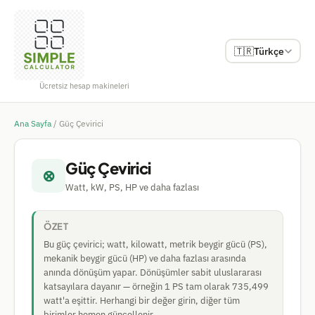
🇹🇷
Türkçe
Ücretsiz hesap makineleri
Ana Sayfa
/
Güç Çevirici
Güç Çevirici
⊗
Watt, kW, PS, HP ve daha fazlası
ÖZET
Bu güç çevirici; watt, kilowatt, metrik beygir gücü (PS),
mekanik beygir gücü (HP) ve daha fazlası arasında
anında dönüşüm yapar. Dönüşümler sabit uluslararası
katsayılara dayanır — örneğin 1 PS tam olarak 735,499
watt'a eşittir. Herhangi bir değer girin, diğer tüm
birimler hemen güncellenir.