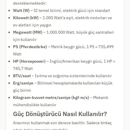
desteklemektedir:
Watt (W)
– SI temel birimi, elektrik gücü için standart
Kilowatt (kW)
– 1.000 Watt'a eşit, elektrik motorları ve
ev aletleri için yaygın
Megawatt (MW)
– 1.000.000 Watt, büyük güç santralleri
için kullanılır
PS (Pferdestärke)
– Metrik beygir gücü, 1 PS = 735,499
Watt
HP (Horsepower)
– İngiliz/Amerikan beygir gücü, 1 HP =
745,7 Watt
BTU/saat
– Isıtma ve soğutma sistemlerinde kullanılır
Erg/saniye
– Bilimsel hesaplamalarda kullanılan küçük
güç birimi
Kilogram-kuvvet metre/saniye (kgf·m/s)
– Mekanik
mühendislikte kullanılır
Güç Dönüştürücü Nasıl Kullanılır?
Aracımızı kullanmak son derece basittir. Sadece birkaç