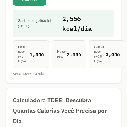
2,556
Gasto energético total
kcal/dia
(TDEE)
Perder
Ganhar
peso
Manter
peso
1,556
2,556
3,056
(−1
peso
(+0,5
kg/sem)
kg/sem)
BMR:
1,649
kcal/dia
Calculadora TDEE: Descubra
Quantas Calorias Você Precisa por
Dia