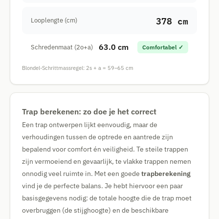
378 cm
Looplengte (cm)
63.0 cm
Schredenmaat (2o+a)
Comfortabel ✓
Blondel-Schrittmassregel: 2s + a = 59–65 cm
Trap berekenen: zo doe je het correct
Een trap ontwerpen lijkt eenvoudig, maar de
verhoudingen tussen de optrede en aantrede zijn
bepalend voor comfort én veiligheid. Te steile trappen
zijn vermoeiend en gevaarlijk, te vlakke trappen nemen
onnodig veel ruimte in. Met een goede
trapberekening
vind je de perfecte balans. Je hebt hiervoor een paar
basisgegevens nodig: de totale hoogte die de trap moet
overbruggen (de stijghoogte) en de beschikbare