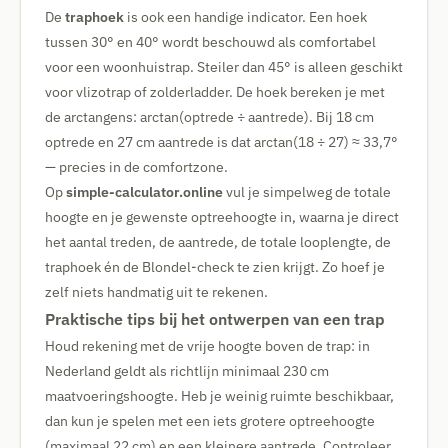
De
traphoek
is ook een handige indicator. Een hoek
tussen 30° en 40° wordt beschouwd als comfortabel
voor een woonhuistrap. Steiler dan 45° is alleen geschikt
voor vlizotrap of zolderladder. De hoek bereken je met
de arctangens: arctan(optrede ÷ aantrede). Bij 18 cm
optrede en 27 cm aantrede is dat arctan(18 ÷ 27) ≈ 33,7°
— precies in de comfortzone.
Op
simple-calculator.online
vul je simpelweg de totale
hoogte en je gewenste optreehoogte in, waarna je direct
het aantal treden, de aantrede, de totale looplengte, de
traphoek én de Blondel-check te zien krijgt. Zo hoef je
zelf niets handmatig uit te rekenen.
Praktische tips bij het ontwerpen van een trap
Houd rekening met de vrije hoogte boven de trap: in
Nederland geldt als richtlijn minimaal 230 cm
maatvoeringshoogte. Heb je weinig ruimte beschikbaar,
dan kun je spelen met een iets grotere optreehoogte
(maximaal 22 cm) en een kleinere aantrede. Controleer