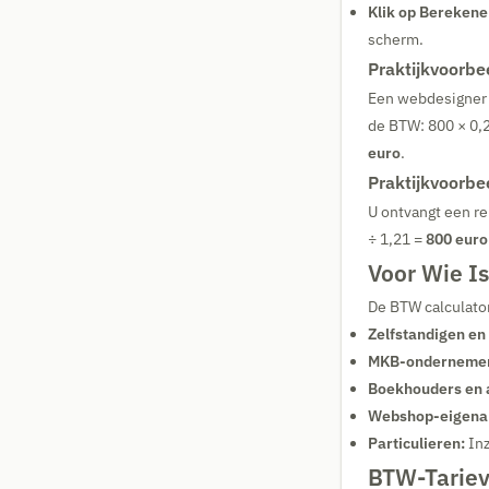
Klik op Berekene
scherm.
Praktijkvoorbe
Een webdesigner 
de BTW: 800 × 0,
euro
.
Praktijkvoorbe
U ontvangt een re
÷ 1,21 =
800 euro
Voor Wie Is
De BTW calculator
Zelfstandigen en 
MKB-ondernemer
Boekhouders en 
Webshop-eigena
Particulieren:
Inz
BTW-Tariev