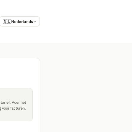
🇳🇱
Nederlands
tarief. Voer het
g voor facturen,