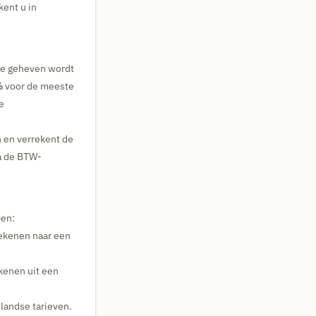
ent u in
die geheven wordt
%
voor de meeste
e
 en verrekent de
ia de BTW-
pen:
rekenen naar een
ekenen uit een
landse tarieven.