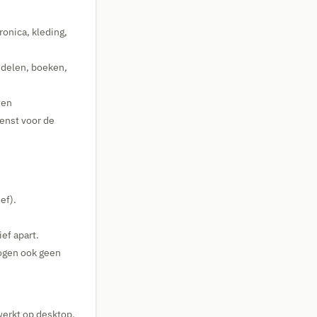
onica, kleding,
ddelen, boeken,
ten
enst voor de
ef).
ef apart.
ogen ook geen
werkt op desktop,