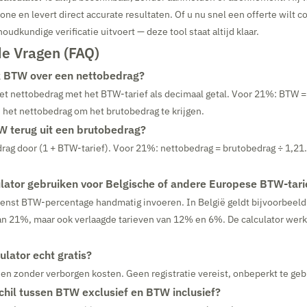
one en levert direct accurate resultaten. Of u nu snel een offerte wilt c
udkundige verificatie uitvoert — deze tool staat altijd klaar.
de Vragen (FAQ)
k BTW over een nettobedrag?
et nettobedrag met het BTW-tarief als decimaal getal. Voor 21%: BTW =
ij het nettobedrag om het brutobedrag te krijgen.
W terug uit een brutobedrag?
rag door (1 + BTW-tarief). Voor 21%: nettobedrag = brutobedrag ÷ 1,21. 
ulator gebruiken voor Belgische of andere Europese BTW-tar
wenst BTW-percentage handmatig invoeren. In België geldt bijvoorbeeld
an 21%, maar ook verlaagde tarieven van 12% en 6%. De calculator werkt 
ulator echt gratis?
is en zonder verborgen kosten. Geen registratie vereist, onbeperkt te geb
schil tussen BTW exclusief en BTW inclusief?