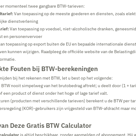
n er momenteel twee gangbare BTW-tarieven:
tarief:
Van toepassing op de meeste goederen en diensten, zoals elektr
ijke dienstverlening
rief:
Van toepassing op voedsel, niet-alcoholische dranken, geneesmi
nst en personenvervoer
an toepassing op export buiten de EU en bepaalde internationale diens
ven kunnen wijzigen. Raadpleeg de officiële website van de Belastingdi
ormatie.
te Fouten bij BTW-berekeningen
ijden bij het rekenen met BTW, let u best op het volgende:
u BTW nooit simpelweg van het brutobedrag aftrekt; u deelt door (1 + tari
of een product of dienst onder het hoge of lage tarief valt.
uren (producten met verschillende tarieven) berekent u de BTW per tari
rsregeling (KOR)-gebruikers zijn vrijgesteld van BTW-afdracht maar m
van Deze Gratis BTW Calculator
calculator
is altijd beschikbaar, zonder aanmelden of abonnement. Hij 