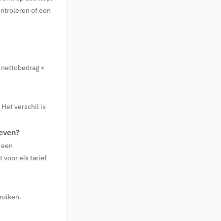
ontroleren of een
 nettobedrag ×
Het verschil is
ieven?
 een
voor elk tarief
ruiken.