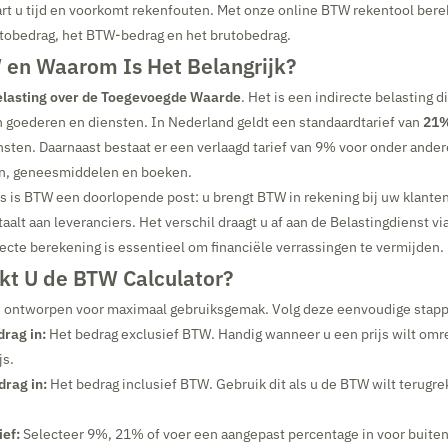
t u tijd en voorkomt rekenfouten. Met onze online BTW rekentool berek
tobedrag, het BTW-bedrag en het brutobedrag.
 en Waarom Is Het Belangrijk?
elasting over de Toegevoegde Waarde
. Het is een indirecte belasting 
n goederen en diensten. In Nederland geldt een standaardtarief van
21
sten. Daarnaast bestaat er een verlaagd tarief van 9% voor onder ander
n, geneesmiddelen en boeken.
 is BTW een doorlopende post: u brengt BTW in rekening bij uw klanten
taalt aan leveranciers. Het verschil draagt u af aan de Belastingdienst v
recte berekening is essentieel om financiële verrassingen te vermijden.
kt U de BTW Calculator?
is ontworpen voor maximaal gebruiksgemak. Volg deze eenvoudige stap
drag in:
Het bedrag exclusief BTW. Handig wanneer u een prijs wilt om
js.
drag in:
Het bedrag inclusief BTW. Gebruik dit als u de BTW wilt terugr
ief:
Selecteer 9%, 21% of voer een aangepast percentage in voor buiten