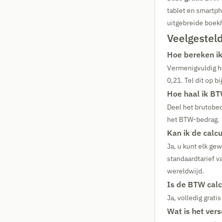
tablet en smartph
uitgebreide boekho
Veelgestel
Hoe bereken i
Vermenigvuldig h
0,21. Tel dit op b
Hoe haal ik BT
Deel het brutobed
het BTW-bedrag.
Kan ik de calc
Ja, u kunt elk ge
standaardtarief v
wereldwijd.
Is de BTW calc
Ja, volledig grat
Wat is het ver