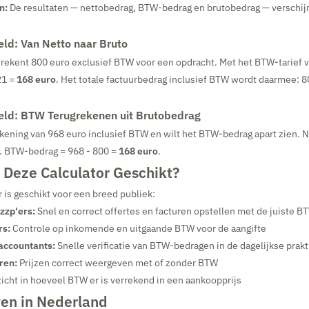
n:
De resultaten — nettobedrag, BTW-bedrag en brutobedrag — verschij
eld: Van Netto naar Bruto
rekent 800 euro exclusief BTW voor een opdracht. Met het BTW-tarief 
21 =
168 euro
. Het totale factuurbedrag inclusief BTW wordt daarmee: 
eld: BTW Terugrekenen uit Brutobedrag
kening van 968 euro inclusief BTW en wilt het BTW-bedrag apart zien. 
. BTW-bedrag = 968 - 800 =
168 euro
.
 Deze Calculator Geschikt?
 is geschikt voor een breed publiek:
zzp'ers:
Snel en correct offertes en facturen opstellen met de juiste 
s:
Controle op inkomende en uitgaande BTW voor de aangifte
accountants:
Snelle verificatie van BTW-bedragen in de dagelijkse prakt
ren:
Prijzen correct weergeven met of zonder BTW
icht in hoeveel BTW er is verrekend in een aankoopprijs
en in Nederland