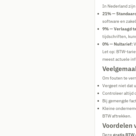
In Nederland zij
21% — Standaard
software en zakel
9% — Verlaagd ta
tijdschriften, ku
0% — Nultarief:
V
Let op: BTW-tarie
meest actuele inf
Veelgemaak
Om fouten te verm
Vergeet niet dat 
Controleer altijd 
Bij gemengde fact
Kleine onderneme
BTW aftrekken.
Voordelen 
Deze
gratis BTW 