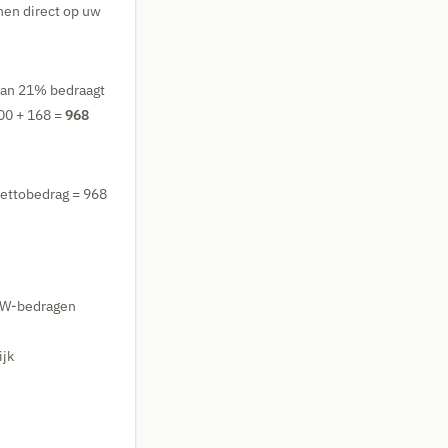
nen direct op uw
van 21% bedraagt
800 + 168 =
968
Nettobedrag = 968
BTW-bedragen
ijk