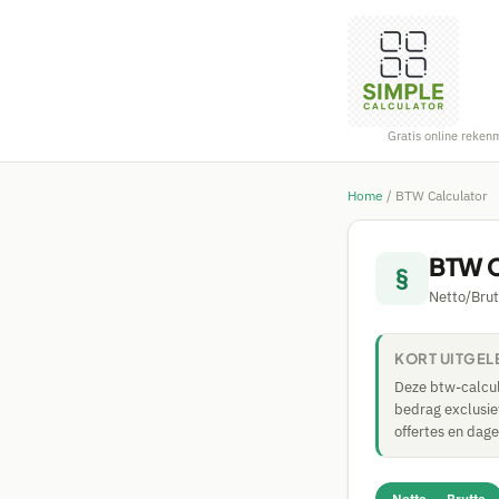
Gratis online reken
Home
/
BTW Calculator
BTW C
§
Netto/Bru
KORT UITGE
Deze btw-calcul
bedrag exclusief
offertes en dage
Netto → Brutto