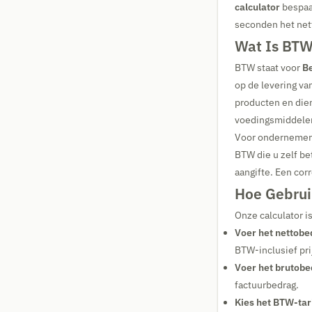
calculator
bespaar
seconden het net
Wat Is BTW
BTW staat voor
B
op de levering va
producten en dien
voedingsmiddele
Voor ondernemers
BTW die u zelf be
aangifte. Een cor
Hoe Gebrui
Onze calculator 
Voer het nettobe
BTW-inclusief pri
Voer het brutobe
factuurbedrag.
Kies het BTW-tar