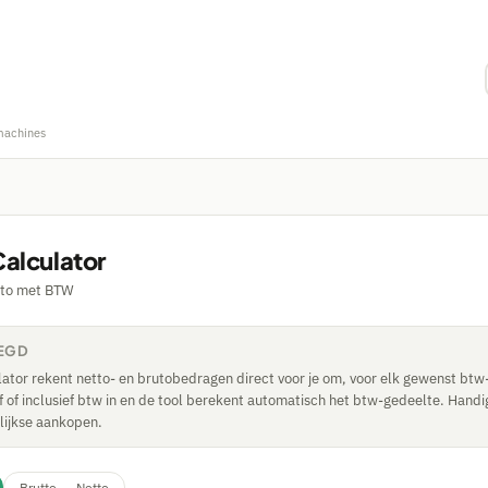
machines
alculator
tto met BTW
LEGD
ator rekent netto- en brutobedragen direct voor je om, voor elk gewenst btw-
 of inclusief btw in en de tool berekent automatisch het btw-gedeelte. Handi
lijkse aankopen.
Brutto → Netto