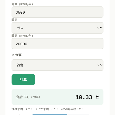
電気（KWH/年）
暖房
暖房（KWH/年）
🥗 食事
計算
10.33 t
合計 CO₂（t/年）
世界平均：4.7 t｜ドイツ平均：8.1 t｜2050年目標：2 t