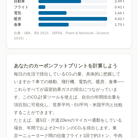
自動車
2.49 t
フライト
0.41 t
電気
1.66 t
暖房
4.02 t
食事
1.75 t
出典：UBA、IEA 2023、DEFRA、Poore & Nemecek（Science
2018）。
あなたのカーボンフットプリントを計算しよう
毎日の生活で排出しているCO₂の量、具体的に把握して
いますか？車での移動、飛行機、電気代、暖房、食事——
これらすべてが温室効果ガスの排出につながっていま
す。このCO₂計算ツールを使えば、自分の年間排出量を
項目別に可視化し、世界平均・EU平均・米国平均と比較
することができます。
たとえば、週5日・片道20kmのマイカー通勤をしている
場合、年間でおよそ2〜3トンのCO₂を排出します。東
京〜ニューヨーク間の往復フライト1回で約3トン、牛肉