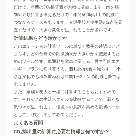
だけで、年間のCO₂換算量が大幅に増加します。肉を鶏
肉や豆類に置き換えるだけで、年間500kg以上の削減に
つながるケースもあります。交通手段と食生活の2点を見
直すだけで、大きな変化が生まれることが多いです。
計算結果をどう活かすか
このエミッション計算ツールは単なる数字の確認にとど
まらず、どの分野での削減効果が大きいかを把握するた
めのツールです。車通勤を電車に変える、再生可能エネ
ルギープランに切り替える、週1回の肉食を減らす——小
さな変化でも積み重ねれば年間1〜2トンの削減も夢では
ありません。
また、家族や友人と一緒に計算することもおすすめで
す。それぞれの生活スタイルを比較することで、新たな
気づきが生まれます。環境への意識を高める最初の一歩
として、ぜひ活用してみてください。
よくある質問
CO₂排出量の計算に必要な情報は何ですか？