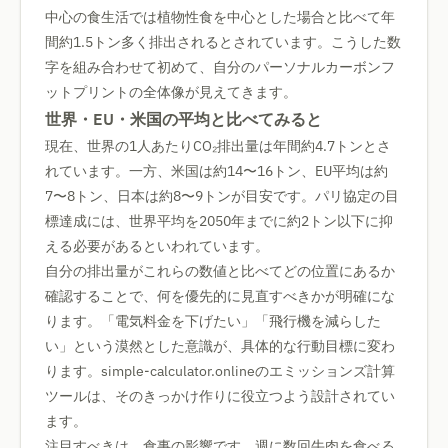
中心の食生活では植物性食を中心とした場合と比べて年
間約1.5トン多く排出されるとされています。こうした数
字を組み合わせて初めて、自分のパーソナルカーボンフ
ットプリントの全体像が見えてきます。
世界・EU・米国の平均と比べてみると
現在、世界の1人あたりCO₂排出量は年間約4.7トンとさ
れています。一方、米国は約14〜16トン、EU平均は約
7〜8トン、日本は約8〜9トンが目安です。パリ協定の目
標達成には、世界平均を2050年までに約2トン以下に抑
える必要があるといわれています。
自分の排出量がこれらの数値と比べてどの位置にあるか
確認することで、何を優先的に見直すべきかが明確にな
ります。「電気料金を下げたい」「飛行機を減らした
い」という漠然とした意識が、具体的な行動目標に変わ
ります。simple-calculator.onlineのエミッションズ計算
ツールは、そのきっかけ作りに役立つよう設計されてい
ます。
注目すべきは、食事の影響です。週に数回牛肉を食べる