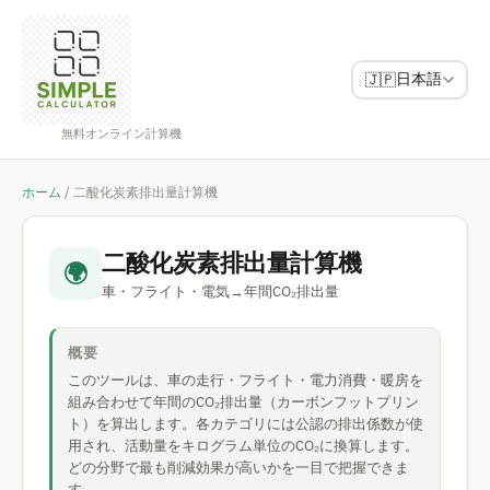
日本語
🇯🇵
無料オンライン計算機
ホーム
/
二酸化炭素排出量計算機
二酸化炭素排出量計算機
🌍
車・フライト・電気→年間CO₂排出量
概要
このツールは、車の走行・フライト・電力消費・暖房を
組み合わせて年間のCO₂排出量（カーボンフットプリン
ト）を算出します。各カテゴリには公認の排出係数が使
用され、活動量をキログラム単位のCO₂に換算します。
どの分野で最も削減効果が高いかを一目で把握できま
す。