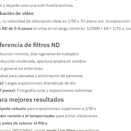
s o dejarán solo una sutil huella borrosa.
bación de vídeo
 tu velocidad de obturación ideal es 1/50 s. En pleno sol, la exposición
ro ND de 5-6 pasos
te sitúa en el rango correcto: 1/2000 × 64 ≈ 1/31 s, 
ferencia de filtros ND
ucción mínima, días ligeramente nublados
ducción moderada, apertura amplia en sombra
o general en exteriores
deal para cascadas y eliminación de personas
s):
Largas exposiciones dramáticas de día
 pasos):
Fotografía solar y exposiciones extremas
ara mejores resultados
rípode robusto
para exposiciones superiores a 1/30 s
dor remoto o el temporizador
para evitar vibraciones
a
antes de colocar el filtro
oscuros (ND1000+), usa el
modo Live View
para enfocar