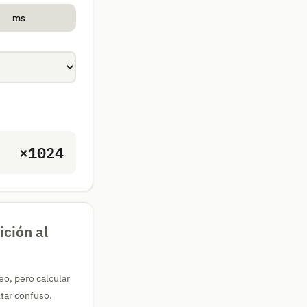
ms
×1024
ición al
eo, pero calcular
tar confuso.