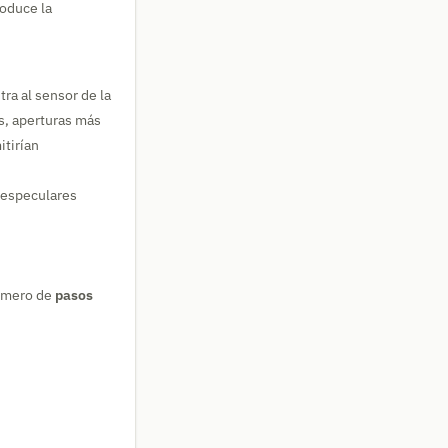
roduce la
ra al sensor de la
os, aperturas más
itirían
 especulares
úmero de
pasos