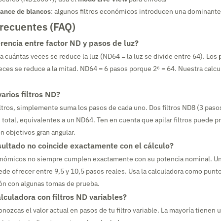
lance de blancos
: algunos filtros económicos introducen una dominante
frecuentes (FAQ)
erencia entre factor ND y pasos de luz?
a cuántas veces se reduce la luz (ND64 = la luz se divide entre 64). Los
eces se reduce a la mitad. ND64 = 6 pasos porque 2⁶ = 64. Nuestra calc
arios filtros ND?
filtros, simplemente suma los pasos de cada uno. Dos filtros ND8 (3 paso
total, equivalentes a un ND64. Ten en cuenta que apilar filtros puede 
 objetivos gran angular.
sultado no coincide exactamente con el cálculo?
onómicos no siempre cumplen exactamente con su potencia nominal. Un 
 ofrecer entre 9,5 y 10,5 pasos reales. Usa la calculadora como punto
ión con algunas tomas de prueba.
lculadora con filtros ND variables?
nozcas el valor actual en pasos de tu filtro variable. La mayoría tienen 