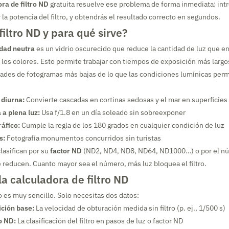
ra de filtro ND
gratuita resuelve ese problema de forma inmediata: int
la potencia del filtro, y obtendrás el resultado correcto en segundos.
filtro ND y para qué sirve?
idad neutra
es un vidrio oscurecido que reduce la cantidad de luz que ent
r los colores. Esto permite trabajar con tiempos de exposición más larg
dades de fotogramas más bajas de lo que las condiciones lumínicas perm
 diurna:
Convierte cascadas en cortinas sedosas y el mar en superficies
a plena luz:
Usa f/1.8 en un día soleado sin sobreexponer
áfico:
Cumple la regla de los 180 grados en cualquier condición de luz
s:
Fotografía monumentos concurridos sin turistas
clasifican por su
factor ND
(ND2, ND4, ND8, ND64, ND1000…) o por el n
 reducen. Cuanto mayor sea el número, más luz bloquea el filtro.
a calculadora de filtro ND
 es muy sencillo. Solo necesitas dos datos:
ción base:
La velocidad de obturación medida sin filtro (p. ej., 1/500 s)
ro ND:
La clasificación del filtro en pasos de luz o factor ND