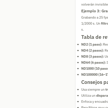
volverán invisible
Ejemplo 3: Gra
Grabando a 25 fps,
1/2000 s. Un
filt
s.
Tabla de re
ND2 (1 paso):
Red
ND4 (2 pasos):
Re
ND8 (3 pasos):
Us
ND64 (6 pasos):
I
ND1000 (10 paso
ND100000 (16–17
Consejos p
Usa siempre un
t
Utiliza un
dispara
Enfoca y encuadr
Para filtros muy 