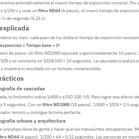
termina automáticamente el nuevo tiempo de exposición correcto. Por e
s 1/250 s y usas un
filtro ND64
(6 pasos), el nuevo tiempo de exposició
¼ de segundo (0,25 s).
 explicada
mático es claro: cada paso de luz dobla el tiempo de exposición necesari
exposición = Tiempo base × 2ⁿ
ero de pasos. Un filtro ND1000 equivale a aproximadamente 10 pasos: 
100 s se convierte en 1024/100 ≈ 10 segundos. La calculadora realiza e
y muestra el resultado en un formato comprensible.
rácticos
ografía de cascadas
ada, tu fotómetro indica 1/400 s a ISO 100, f/8. Para lograr ese efecto 
 y 5 segundos. Con un
filtro ND1000
(10 pasos): 1/400 × 1024 ≈ 2,5 seg
arador remoto y consigue la toma perfecta.
ografía urbana y arquitectura
ar una plaza llena de gente y hacer que los transeúntes desaparezcan. M
iltro ND64
(6 pasos): 1/200 × 64 = 0,32 segundos. Las personas en movi