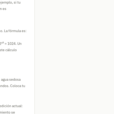
jemplo, si tu
n es
o. La fórmula es:
2¹⁰ = 1024. Un
ste cálculo
de agua sedosa
undos. Coloca tu
edición actual:
miento se