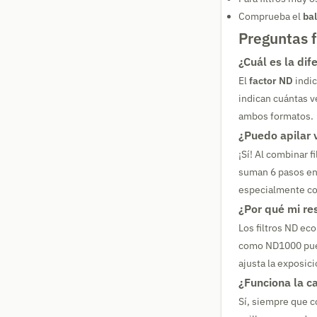
Comprueba el
ba
Preguntas 
¿Cuál es la dif
El
factor ND
indic
indican cuántas v
ambos formatos.
¿Puedo apilar v
¡Sí! Al combinar 
suman 6 pasos en 
especialmente con
¿Por qué mi re
Los filtros ND ec
como ND1000 puede
ajusta la exposic
¿Funciona la ca
Sí, siempre que co