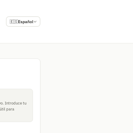
🇪🇸
Español
vo. Introduce tu
útil para