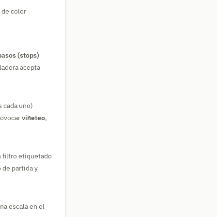
 de color
pasos (stops)
uladora acepta
s cada uno)
provocar
viñeteo
,
filtro etiquetado
 de partida y
una escala en el