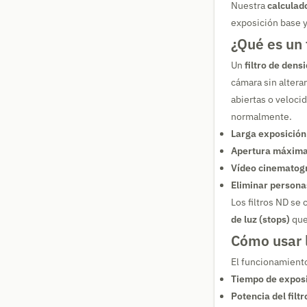
Nuestra
calculado
exposición base y 
¿Qué es un 
Un
filtro de dens
cámara sin altera
abiertas o veloci
normalmente.
Larga exposición
Apertura máxima 
Vídeo cinematogr
Eliminar persona
Los filtros ND se 
de luz (stops)
que
Cómo usar l
El funcionamiento
Tiempo de exposi
Potencia del filt