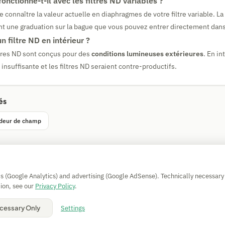
fonctionne-t-il avec les filtres ND variables ?
e connaître la valeur actuelle en diaphragmes de votre filtre variable. La 
nt une graduation sur la bague que vous pouvez entrer directement dans 
n filtre ND en intérieur ?
tres ND sont conçus pour des
conditions lumineuses extérieures
. En in
insuffisante et les filtres ND seraient contre-productifs.
és
ndeur de champ
Simple Calculator
cs (Google Analytics) and advertising (Google AdSense). Technically necessary
Impressum
|
Privacy
|
Terms
|
🍪 Cookies
ion, see our
Privacy Policy
.
Tous les calculs sans garantie. © 2026 CAESS GmbH
Settings
cessary Only