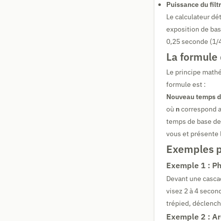
Puissance du filt
Le calculateur d
exposition de bas
0,25 seconde (1/4
La formule 
Le principe math
formule est :
Nouveau temps de
où
n
correspond a
temps de base de 
vous et présente l
Exemples p
Exemple 1 : P
Devant une cascad
visez 2 à 4 secon
trépied, déclenche
Exemple 2 : Ar