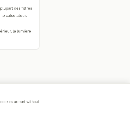
plupart des filtres
le calculateur.
térieur, la lumière
 cookies are set without
💡 Suggest a calculator