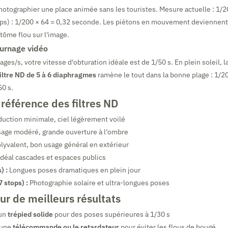
otographier une place animée sans les touristes. Mesure actuelle : 1/2
ps) : 1/200 × 64 = 0,32 seconde. Les piétons en mouvement deviennent 
ntôme flou sur l'image.
urnage vidéo
ages/s, votre vitesse d'obturation idéale est de 1/50 s. En plein soleil, 
filtre ND de 5 à 6 diaphragmes
ramène le tout dans la bonne plage : 1/20
50 s.
référence des filtres ND
uction minimale, ciel légèrement voilé
age modéré, grande ouverture à l'ombre
lyvalent, bon usage général en extérieur
déal cascades et espaces publics
) :
Longues poses dramatiques en plein jour
stops) :
Photographie solaire et ultra-longues poses
ur de meilleurs résultats
 un
trépied solide
pour des poses supérieures à 1/30 s
 une
télécommande ou le retardateur
pour éviter les flous de bougé