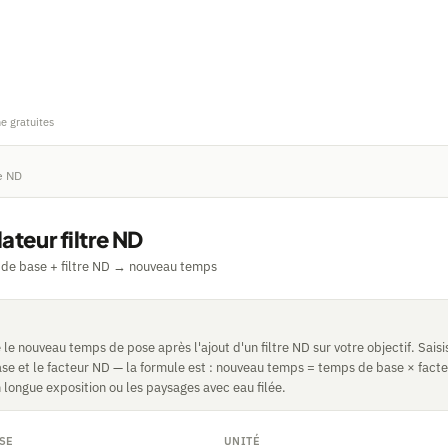
ne gratuites
re ND
ateur filtre ND
 de base + filtre ND → nouveau temps
e le nouveau temps de pose après l'ajout d'un filtre ND sur votre objectif. Saisi
ase et le facteur ND — la formule est : nouveau temps = temps de base × fact
 longue exposition ou les paysages avec eau filée.
ASE
UNITÉ