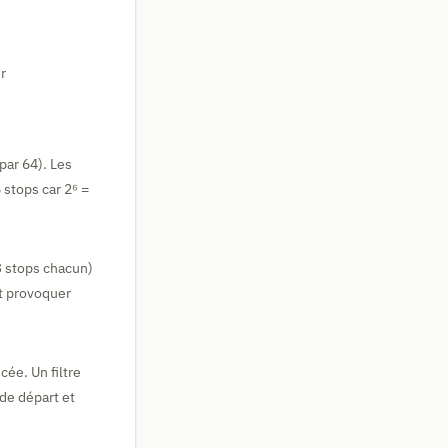
r
par 64). Les
 stops car 2⁶ =
(3 stops chacun)
t provoquer
ée. Un filtre
 de départ et