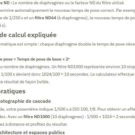
re ND :
Le nombre de diaphragmes ou le facteur ND du filtre utilisé
étermine automatiquement le nouveau temps de pose correct. Par exemp
e de 1/250 s et un
filtre ND64
(6 diaphragmes), le nouveau temps de po
 s).
de calcul expliquée
ématique est simple : chaque diaphragme double le temps de pose néces
 pose = Temps de pose de base × 2ⁿ
u nombre de diaphragmes. Un filtre ND1000 représente environ 10 stops
1/100 s devient donc 1024/100 ≈ 10 secondes. Le calculateur effectue 
e résultat de façon lisible.
ratiques
hotographie de cascade
e, votre posemètre indique 1/500 s à ISO 100, f/8. Pour obtenir un effe
des. Avec un
filtre ND1000
(10 diaphragmes) : 1/500 × 1024 ≈ 2 secondes
z à distance et profitez du résultat.
chitecture et espaces publics