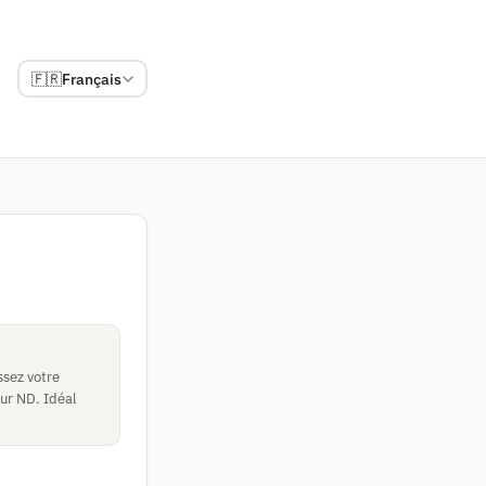
🇫🇷
Français
ssez votre
eur ND. Idéal