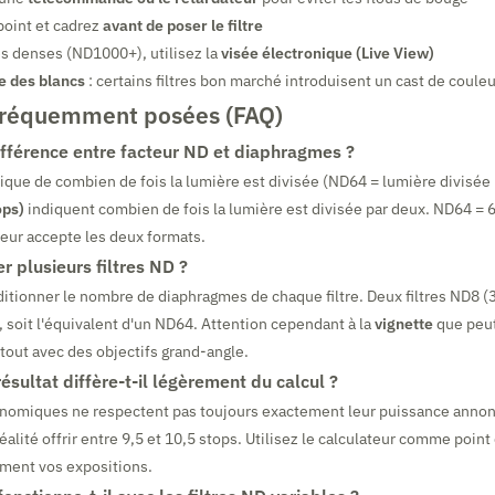
 point et cadrez
avant de poser le filtre
rès denses (ND1000+), utilisez la
visée électronique (Live View)
e des blancs
: certains filtres bon marché introduisent un cast de couleu
fréquemment posées (FAQ)
différence entre facteur ND et diaphragmes ?
ique de combien de fois la lumière est divisée (ND64 = lumière divisée 
ops)
indiquent combien de fois la lumière est divisée par deux. ND64 = 6
teur accepte les deux formats.
 plusieurs filtres ND ?
additionner le nombre de diaphragmes de chaque filtre. Deux filtres ND8 
, soit l'équivalent d'un ND64. Attention cependant à la
vignette
que peu
tout avec des objectifs grand-angle.
sultat diffère-t-il légèrement du calcul ?
onomiques ne respectent pas toujours exactement leur puissance annonc
lité offrir entre 9,5 et 10,5 stops. Utilisez le calculateur comme point
ement vos expositions.