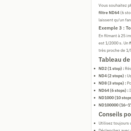
Vous souhaitez ph
filtre ND64
(6 sto
laissent qu'un fa
Exemple 3 : To
En filmant à 25 im
est 1/2000 s. Un
très proche de 1/
Tableau de 
ND2 (1 stop) :
Réd
ND4 (2 stops) :
Us
ND8 (3 stops) :
Po
ND64 (6 stops) :
I
ND1000 (10 stops
ND100000 (16–17 
Conseils po
Utilisez toujours
Déclenchez avec