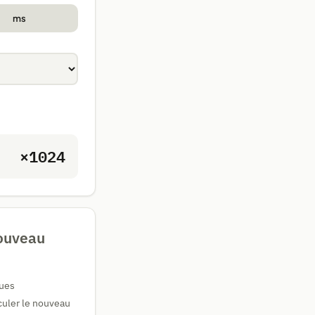
ms
×1024
nouveau
ques
lculer le nouveau