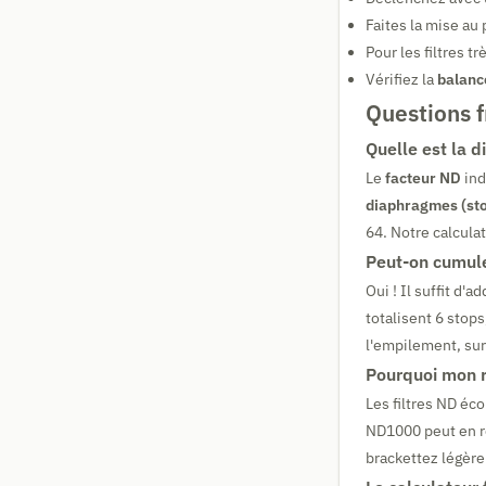
Faites la mise au
Pour les filtres t
Vérifiez la
balanc
Questions 
Quelle est la 
Le
facteur ND
ind
diaphragmes (st
64. Notre calcula
Peut-on cumuler
Oui ! Il suffit d'
totalisent 6 stops
l'empilement, sur
Pourquoi mon ré
Les filtres ND éc
ND1000 peut en réa
brackettez légèr