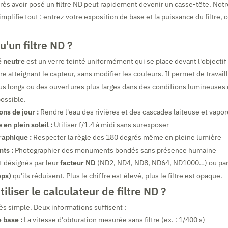
ès avoir posé un filtre ND peut rapidement devenir un casse-tête. Not
implifie tout : entrez votre exposition de base et la puissance du filtre, 
u'un filtre ND ?
té neutre
est un verre teinté uniformément qui se place devant l'objectif 
e atteignant le capteur, sans modifier les couleurs. Il permet de travail
s longs ou des ouvertures plus larges dans des conditions lumineuses o
ossible.
ns de jour :
Rendre l'eau des rivières et des cascades laiteuse et vapo
en plein soleil :
Utiliser f/1.4 à midi sans surexposer
aphique :
Respecter la règle des 180 degrés même en pleine lumière
nts :
Photographier des monuments bondés sans présence humaine
nt désignés par leur
facteur ND
(ND2, ND4, ND8, ND64, ND1000…) ou par
ops)
qu'ils réduisent. Plus le chiffre est élevé, plus le filtre est opaque.
liser le calculateur de filtre ND ?
très simple. Deux informations suffisent :
 base :
La vitesse d'obturation mesurée sans filtre (ex. : 1/400 s)