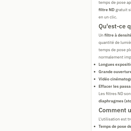
temps de pose apr
filtre ND
gratuit s
en un clic.
Qu'est-ce q
Un
filtre à densi
quantité de lumièr
temps de pose plu
normalement imp
Longues expositio
Grande ouverture 
Vidéo cinématogr
Effacer les passa
Les filtres ND so
diaphragmes (st
Comment uti
L'utilisation est 
Temps de pose de