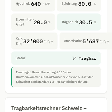
640
80.0
Hypothek
Belehnung
k CHF
%
Eigenmittel-
20.0
30.5
Tragbarkeit
%
%
Anteil
Kalk.
32’000
5’687
Amortisation
CHF/yr
CHF/yr
Zins
✅ Tragbar
Status
Faustregel: Gesamtbelastung ≤ 33 % des
Bruttoeinkommens. Kalkulatorischer Zins von 5 % ist der
Schweizer Bankstandard zur Tragbarkeitsberechnung.
Tragbarkeitsrechner Schweiz –