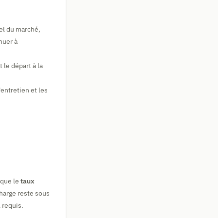
uel du marché,
nuer à
le départ à la
entretien et les
ique le
taux
 charge reste sous
 requis.