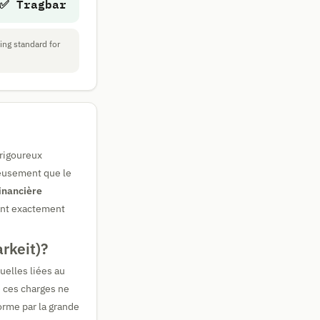
✅ Tragbar
ing standard for
 rigoureux
leusement que le
financière
ant exactement
rkeit)?
uelles liées au
e ces charges ne
orme par la grande