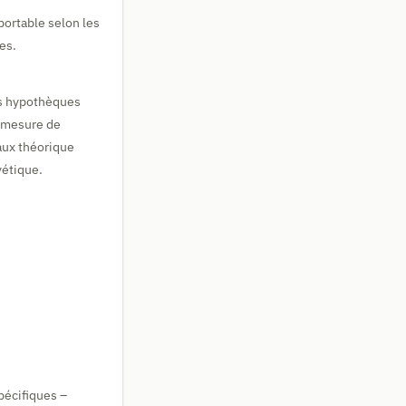
portable selon les
es.
es hypothèques
ne mesure de
aux théorique
vétique.
pécifiques –