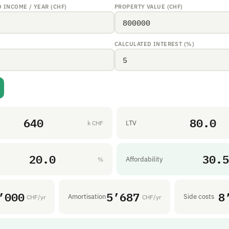
INCOME / YEAR (CHF)
PROPERTY VALUE (CHF)
CALCULATED INTEREST (%)
640
80.0
LTV
k CHF
20.0
30.5
Affordability
%
’000
5’687
8
Amortisation
Side costs
CHF/yr
CHF/yr