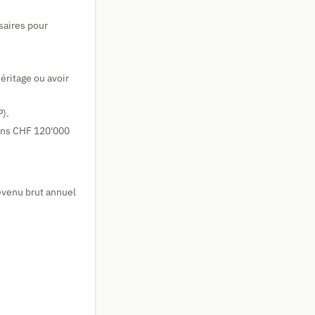
aires pour
éritage ou avoir
P).
oins CHF 120'000
revenu brut annuel