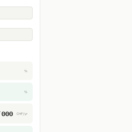
%
%
’000
CHF/yr