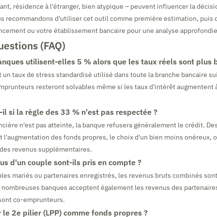
nt, résidence à l'étranger, bien atypique – peuvent influencer la décisi
s recommandons d'utiliser cet outil comme première estimation, puis 
ancement ou votre établissement bancaire pour une analyse approfondie
uestions (FAQ)
nques utilisent-elles 5 % alors que les taux réels sont plus 
t un taux de stress standardisé utilisé dans toute la branche bancaire su
emprunteurs resteront solvables même si les taux d'intérêt augmentent
il si la règle des 33 % n'est pas respectée ?
ancière n'est pas atteinte, la banque refusera généralement le crédit. De
t l'augmentation des fonds propres, le choix d'un bien moins onéreux, ou
des revenus supplémentaires.
us d'un couple sont-ils pris en compte ?
ples mariés ou partenaires enregistrés, les revenus bruts combinés sont
e nombreuses banques acceptent également les revenus des partenaire
 sont co-emprunteurs.
r le 2e pilier (LPP) comme fonds propres ?