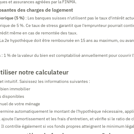
ques et assurances agréées par la FINMA.
osantes des charges de logement
éorique (5 %)
: Les banques suisses n'utilisent pas le taux d'intérêt act
rique de 5 %. Ce taux de stress garantit que l'emprunteur pourrait conti
rédit même en cas de remontée des taux.
 La 2e hypothèque doit être remboursée en 15 ans au maximum, ou avant 
s
: 1 % de la valeur du bien est comptabilisé annuellement pour couvrir l'
liser notre calculateur
 et intuitif. Saisissez les informations suivantes :
u bien immobilier
s disponibles
nnuel de votre ménage
étermine automatiquement le montant de l'hypothèque nécessaire, appl
, ajoute l'amortissement et les frais d'entretien, et vérifie si le ratio de
. Il contrôle également si vos fonds propres atteignent le minimum légal