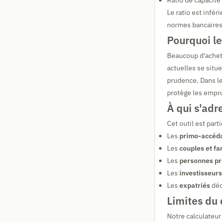
Ratio de capacité
Le ratio est infé
normes bancaires 
Pourquoi le
Beaucoup d'achete
actuelles se situe
prudence. Dans le
protège les empru
À qui s'adr
Cet outil est part
Les
primo-accéd
Les
couples et fa
Les
personnes pro
Les
investisseur
Les
expatriés
déc
Limites du 
Notre calculateur