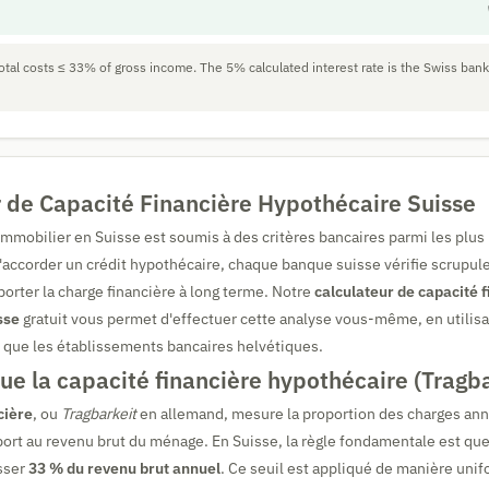
otal costs ≤ 33% of gross income. The 5% calculated interest rate is the Swiss bank
r de Capacité Financière Hypothécaire Suisse
 immobilier en Suisse est soumis à des critères bancaires parmi les plus
'accorder un crédit hypothécaire, chaque banque suisse vérifie scrupu
rter la charge financière à long terme. Notre
calculateur de capacité 
sse
gratuit vous permet d'effectuer cette analyse vous-même, en utilis
 que les établissements bancaires helvétiques.
ue la capacité financière hypothécaire (Tragba
cière
, ou
Tragbarkeit
en allemand, mesure la proportion des charges ann
ort au revenu brut du ménage. En Suisse, la règle fondamentale est qu
sser
33 % du revenu brut annuel
. Ce seuil est appliqué de manière unif