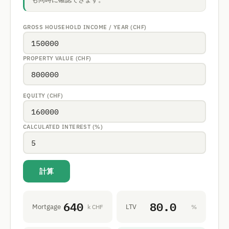
GROSS HOUSEHOLD INCOME / YEAR (CHF)
PROPERTY VALUE (CHF)
EQUITY (CHF)
CALCULATED INTEREST (%)
計算
640
80.0
Mortgage
LTV
k CHF
%