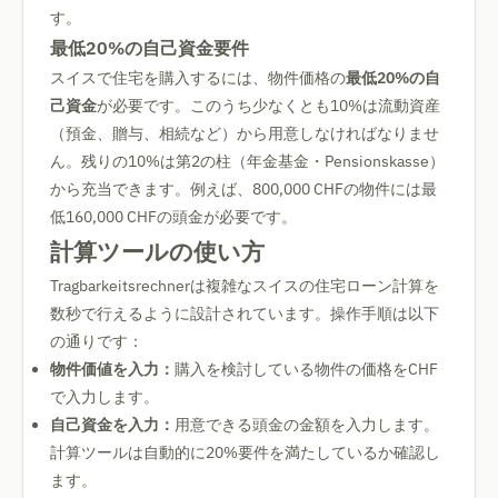
す。
最低20%の自己資金要件
スイスで住宅を購入するには、物件価格の
最低20%の自
己資金
が必要です。このうち少なくとも10%は流動資産
（預金、贈与、相続など）から用意しなければなりませ
ん。残りの10%は第2の柱（年金基金・Pensionskasse）
から充当できます。例えば、800,000 CHFの物件には最
低160,000 CHFの頭金が必要です。
計算ツールの使い方
Tragbarkeitsrechnerは複雑なスイスの住宅ローン計算を
数秒で行えるように設計されています。操作手順は以下
の通りです：
物件価値を入力：
購入を検討している物件の価格をCHF
で入力します。
自己資金を入力：
用意できる頭金の金額を入力します。
計算ツールは自動的に20%要件を満たしているか確認し
ます。