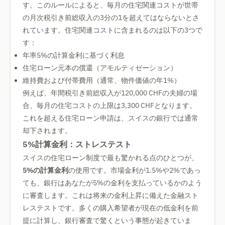
す。このルールによると、毎月の住宅関連コストが世帯
の月次税引き前総収入の3分の1を超えてはならないとさ
れています。住宅関連コストに含まれるのは以下の3つで
す：
年率5%の計算金利に基づく利息
住宅ローン元本の償還（アモルティゼーション）
維持費および付帯費用（通常、物件価値の年1%）
例えば、年間税引き前総収入が120,000 CHFの夫婦の場
合、毎月の住宅コストの上限は3,300 CHFとなります。
これを超える住宅ローン申請は、スイスの銀行では通常
却下されます。
5%計算金利：ストレステスト
スイスの住宅ローン制度で最も驚かれる点のひとつが、
5%の計算金利
の使用です。市場金利が1.5%や2%であっ
ても、銀行はあなたが5%の金利を支払っているかのよう
に審査します。これは将来の金利上昇に備えた金融スト
レステストです。多くの購入希望者が現在の低金利を前
提に計算し、銀行審査で驚くという事態が起きていま