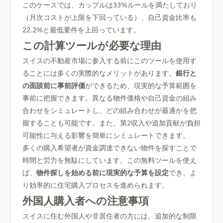
このケースでは、カップルは33%ルールを満たしており
（月次コストが上限を下回っている）、自己資金比率も
22.2%と最低要件を上回っています。
この計算ツールが必要な理由
スイスの不動産市場に参入する前にこのツールを使用す
ることには多くの実際的なメリットがあります。
銀行と
の面談前に事前評価
ができるため、現実的な予算範囲を
事前に把握できます。異なる物件価格や自己資金の組み
合わせをシミュレートし、どの組み合わせが最適かを把
握することも可能です。また、第2収入や追加貢献が負担
可能性に与える影響を簡単にシミュレートできます。
多くの購入希望者が資金調達できない物件を探すことで
時間と労力を無駄にしています。この無料ツールを使え
ば、
物件探しを始める前に現実的な予算を設定
でき、よ
り効率的に住宅購入プロセスを進められます。
外国人購入者への注意事項
スイスに住む外国人や非居住者の方には、追加的な制限