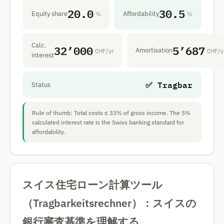
20.0
30.5
Equity share
Affordability
%
%
Calc.
32’000
5’687
Amortisation
CHF/yr
CHF/y
interest
✅ Tragbar
Status
Rule of thumb: Total costs ≤ 33% of gross income. The 5%
calculated interest rate is the Swiss banking standard for
affordability.
スイス住宅ローン計算ツール
（Tragbarkeitsrechner）：スイスの
銀行審査基準を理解する