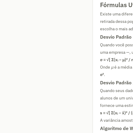
Fórmulas U
Existe uma difere
retirada dessa po
escolha o mais a
Desvio Padrão 
Quando você pos
uma empresa —, ut
σ = √[ Σ(xᵢ − μ)² / n
Onde
μ
é a média 
σ²
.
Desvio Padrão 
Quando seus dad
alunos de um uni
fornece uma estim
s = √[ Σ(xᵢ − x̄)² / 
A variância amos
Algoritmo de W