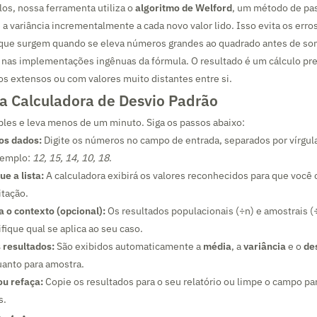
los, nossa ferramenta utiliza o
algoritmo de Welford
, um método de pa
e a variância incrementalmente a cada novo valor lido. Isso evita os erro
ue surgem quando se eleva números grandes ao quadrado antes de s
as implementações ingênuas da fórmula. O resultado é um cálculo p
s extensos ou com valores muito distantes entre si.
a Calculadora de Desvio Padrão
les e leva menos de um minuto. Siga os passos abaixo:
 os dados:
Digite os números no campo de entrada, separados por vírgula
xemplo:
12, 15, 14, 10, 18
.
ue a lista:
A calculadora exibirá os valores reconhecidos para que você
itação.
 o contexto (opcional):
Os resultados populacionais (÷n) e amostrais 
ifique qual se aplica ao seu caso.
 resultados:
São exibidos automaticamente a
média
, a
variância
e o
de
uanto para amostra.
ou refaça:
Copie os resultados para o seu relatório ou limpe o campo pa
s.