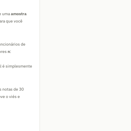
e uma
amostra
ara que você
uncionários de
lores
n
:
al é simplesmente
 notas de 30
ve o viés e