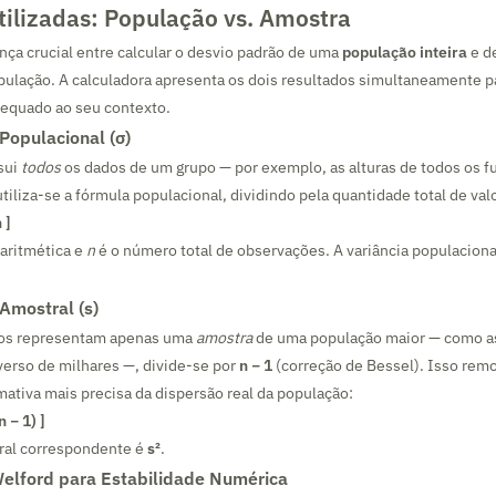
tilizadas: População vs. Amostra
nça crucial entre calcular o desvio padrão de uma
população inteira
e d
pulação. A calculadora apresenta os dois resultados simultaneamente p
dequado ao seu contexto.
Populacional (σ)
sui
todos
os dados de um grupo — por exemplo, as alturas de todos os f
iliza-se a fórmula populacional, dividindo pela quantidade total de va
 ]
aritmética e
n
é o número total de observações. A variância populacion
Amostral (s)
os representam apenas uma
amostra
de uma população maior — como as
verso de milhares —, divide-se por
n − 1
(correção de Bessel). Isso remo
ativa mais precisa da dispersão real da população:
(n − 1) ]
tral correspondente é
s²
.
elford para Estabilidade Numérica