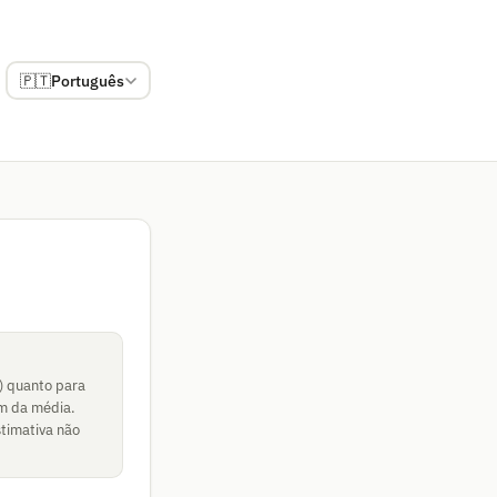
🇵🇹
Português
) quanto para
am da média.
stimativa não