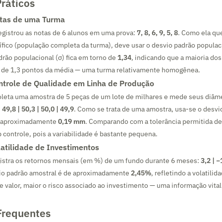
ráticos
tas de uma Turma
egistrou as notas de 6 alunos em uma prova:
7, 8, 6, 9, 5, 8
. Como ela qu
fico (população completa da turma), deve usar o desvio padrão populac
drão populacional (σ) fica em torno de
1,34
, indicando que a maioria dos
a de 1,3 pontos da média — uma turma relativamente homogênea.
ntrole de Qualidade em Linha de Produção
leta uma amostra de 5 peças de um lote de milhares e mede seus diâm
 49,8 | 50,3 | 50,0 | 49,9
. Como se trata de uma amostra, usa-se o desvi
 é aproximadamente
0,19 mm
. Comparando com a tolerância permitida d
 controle, pois a variabilidade é bastante pequena.
atilidade de Investimentos
gistra os retornos mensais (em %) de um fundo durante 6 meses:
3,2 | −1
vio padrão amostral é de aproximadamente
2,45%
, refletindo a volatilid
 valor, maior o risco associado ao investimento — uma informação vital
Frequentes