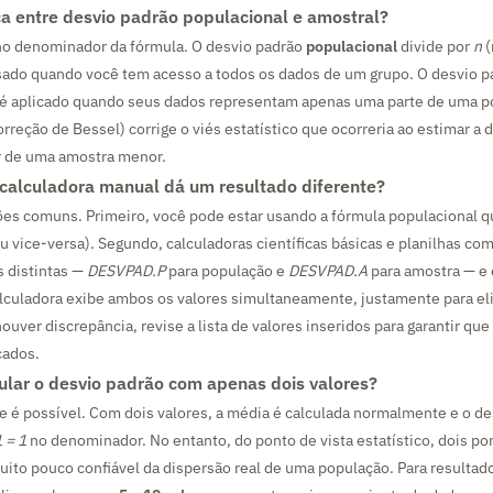
ça entre desvio padrão populacional e amostral?
 no denominador da fórmula. O desvio padrão
populacional
divide por
n
(
sado quando você tem acesso a todos os dados de um grupo. O desvio 
é aplicado quando seus dados representam apenas uma parte de uma p
orreção de Bessel) corrige o viés estatístico que ocorreria ao estimar a 
ir de uma amostra menor.
calculadora manual dá um resultado diferente?
ões comuns. Primeiro, você pode estar usando a fórmula populacional 
ou vice-versa). Segundo, calculadoras científicas básicas e planilhas co
 distintas —
DESVPAD.P
para população e
DESVPAD.A
para amostra — e é
alculadora exibe ambos os valores simultaneamente, justamente para el
ouver discrepância, revise a lista de valores inseridos para garantir qu
cados.
cular o desvio padrão com apenas dois valores?
 é possível. Com dois valores, a média é calculada normalmente e o de
1 = 1
no denominador. No entanto, do ponto de vista estatístico, dois p
ito pouco confiável da dispersão real de uma população. Para resultados