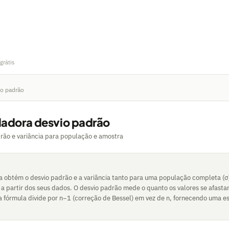
grátis
io padrão
ladora desvio padrão
rão e variância para população e amostra
a obtém o desvio padrão e a variância tanto para uma população completa (σ
 a partir dos seus dados. O desvio padrão mede o quanto os valores se afast
a fórmula divide por n−1 (correção de Bessel) em vez de n, fornecendo uma e