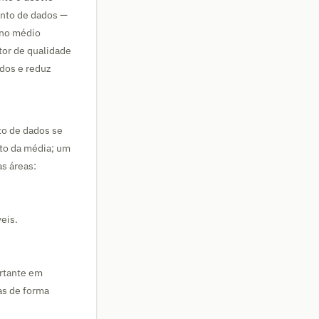
nto de dados —
ino médio
tor de qualidade
ados e reduz
to de dados se
rto da média; um
as áreas:
veis.
rtante em
as de forma