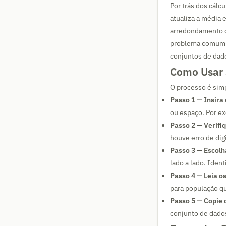
Por trás dos cálcu
atualiza a média 
arredondamento q
problema comum n
conjuntos de dado
Como Usar 
O processo é simp
Passo 1 — Insira
ou espaço. Por e
Passo 2 — Verifiq
houve erro de dig
Passo 3 — Escolha
lado a lado. Ident
Passo 4 — Leia os
para população q
Passo 5 — Copie 
conjunto de dado