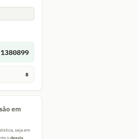
.1380899
8
rsão em
ística, seja em
ente o
desvio