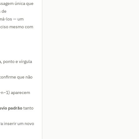
ssagem única que
s de
omá-los — um
reciso mesmo com
, ponto e vírgula
 confirme que não
(÷n−1) aparecem
svio padrão
tanto
ra inserir um novo