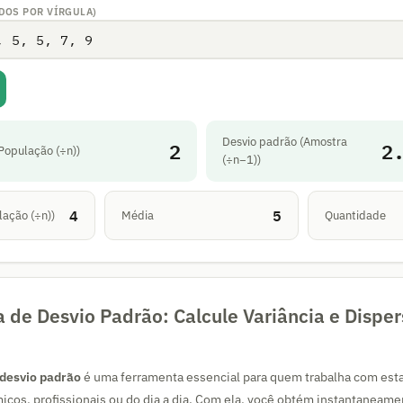
DOS POR VÍRGULA)
Desvio padrão (Amostra
2
2
População (÷n))
(÷n−1))
4
5
lação (÷n))
Média
Quantidade
a de Desvio Padrão: Calcule Variância e Dispe
 desvio padrão
é uma ferramenta essencial para quem trabalha com estat
cos, profissionais ou do dia a dia. Com ela, você obtém instantaneam