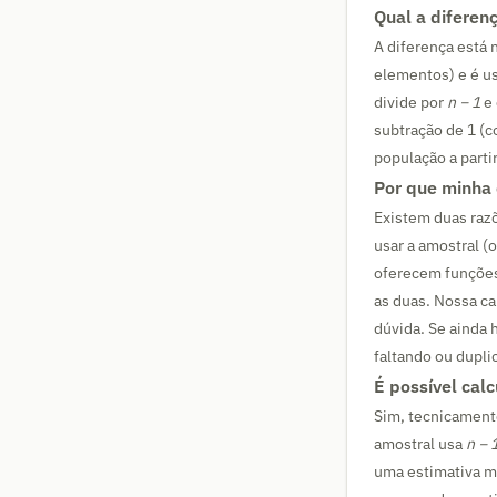
Qual a diferen
A diferença está
elementos) e é u
divide por
n − 1
e 
subtração de 1 (c
população a part
Por que minha 
Existem duas raz
usar a amostral (
oferecem funções
as duas. Nossa c
dúvida. Se ainda h
faltando ou dupli
É possível cal
Sim, tecnicamente
amostral usa
n − 
uma estimativa mu