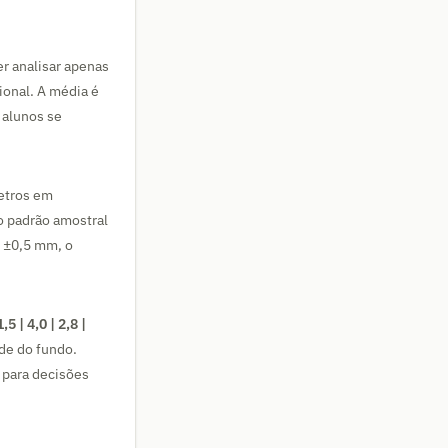
er analisar apenas
ional. A média é
 alunos se
etros em
o padrão amostral
e ±0,5 mm, o
,5 | 4,0 | 2,8 |
ade do fundo.
 para decisões