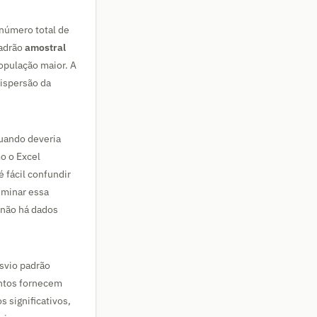
número total de
padrão
amostral
opulação maior. A
dispersão da
quando deveria
mo o Excel
 fácil confundir
iminar essa
e não há dados
svio padrão
ontos fornecem
 significativos,