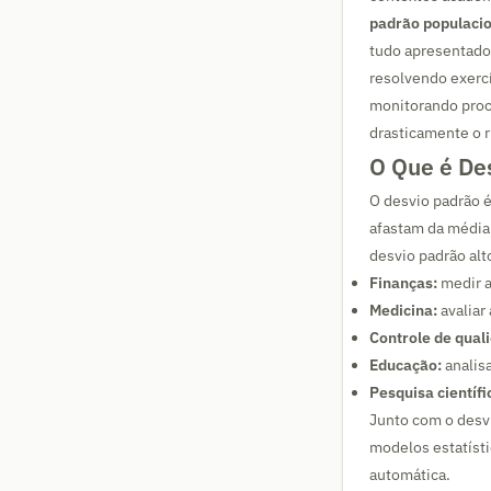
padrão populaci
tudo apresentado 
resolvendo exercí
monitorando proce
drasticamente o 
O Que é De
O desvio padrão 
afastam da média.
desvio padrão alt
Finanças:
medir a
Medicina:
avaliar
Controle de qual
Educação:
analisa
Pesquisa científi
Junto com o desv
modelos estatíst
automática.