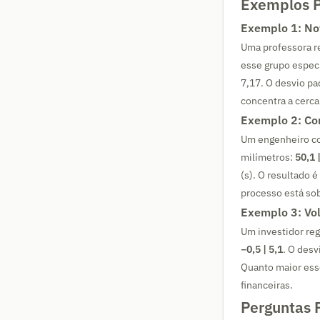
Exemplos P
Exemplo 1: No
Uma professora r
esse grupo especí
7,17. O desvio pa
concentra a cerc
Exemplo 2: Co
Um engenheiro co
milímetros:
50,1 |
(s). O resultado
processo está sob
Exemplo 3: Vol
Um investidor re
−0,5 | 5,1
. O des
Quanto maior esse
financeiras.
Perguntas 