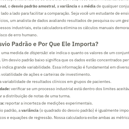
onal
, o
desvio padrão amostral
, a
variância
e a
média
de qualquer conju
lado a lado para facilitar a comparação. Seja você um estudante de ens
cios, um analista de dados avaliando resultados de pesquisa ou um ges
ssos industriais, esta calculadora elimina os cálculos manuais demor
risco de erro humano.
svio Padrão e Por Que Ele Importa?
é uma medida de
dispersão
: ele indica o quanto os valores de um conjun
 Um desvio padrão baixo significa que os dados estão concentrados pe
o indica grande variabilidade. Essa informação é fundamental em divers
 volatilidade de ações e carteiras de investimento.
 a variabilidade de resultados clínicos em grupos de pacientes.
idade:
verificar se um processo industrial está dentro dos limites aceitá
r a distribuição de notas de uma turma.
ca:
reportar a incerteza de medições experimentais.
io padrão, a
variância
(o quadrado do desvio padrão) é igualmente impo
icos e equações de regressão. Nossa calculadora exibe ambas as métric