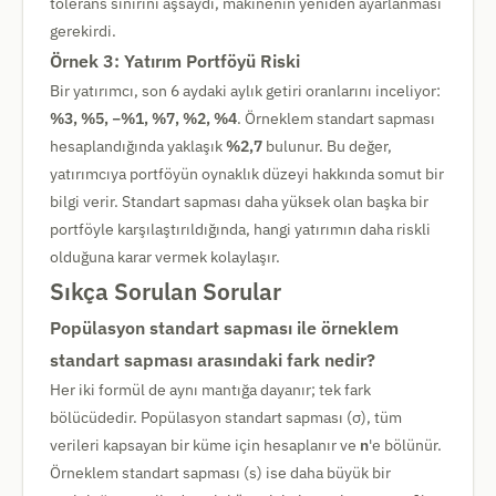
tolerans sınırını aşsaydı, makinenin yeniden ayarlanması
gerekirdi.
Örnek 3: Yatırım Portföyü Riski
Bir yatırımcı, son 6 aydaki aylık getiri oranlarını inceliyor:
%3, %5, −%1, %7, %2, %4
. Örneklem standart sapması
hesaplandığında yaklaşık
%2,7
bulunur. Bu değer,
yatırımcıya portföyün oynaklık düzeyi hakkında somut bir
bilgi verir. Standart sapması daha yüksek olan başka bir
portföyle karşılaştırıldığında, hangi yatırımın daha riskli
olduğuna karar vermek kolaylaşır.
Sıkça Sorulan Sorular
Popülasyon standart sapması ile örneklem
standart sapması arasındaki fark nedir?
Her iki formül de aynı mantığa dayanır; tek fark
bölücüdedir. Popülasyon standart sapması (σ), tüm
verileri kapsayan bir küme için hesaplanır ve
n
'e bölünür.
Örneklem standart sapması (s) ise daha büyük bir