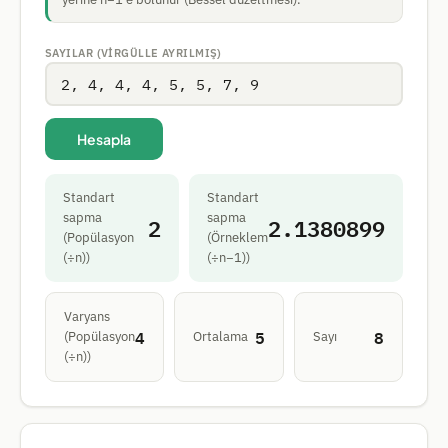
SAYILAR (VIRGÜLLE AYRILMIŞ)
Hesapla
Standart
Standart
sapma
sapma
2
2.1380899
(Popülasyon
(Örneklem
(÷n))
(÷n−1))
Varyans
4
5
8
(Popülasyon
Ortalama
Sayı
(÷n))