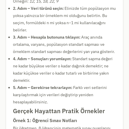
Örneğin:
12, 15, 18, 22, 9
2. Adım – Veri türünü seçin:
Elinizde tüm popülasyon mu
yoksa yalnızca bir örneklem mi olduğunu belirtin. Bu
seçim, formüldeki n mi yoksa n−1 mi kullanılacağını
belirler.
3. Adım – Hesapla butonuna tıklayın:
Araç anında
ortalama, varyans, popülasyon standart sapması ve
örneklem standart sapması değerlerini yan yana gösterir.
4. Adım – Sonuçları yorumlayın:
Standart sapma değeri
ne kadar büyükse veriler o kadar dağınık demektir; ne
kadar küçükse veriler o kadar tutarlı ve birbirine yakın
demektir.
5. Adım – Gerekirse tekrarlayın:
Farklı veri setlerini
karşılaştırmak için verileri değiştirip yeniden
hesaplayabilirsiniz.
Gerçek Hayattan Pratik Örnekler
Örnek 1: Öğrenci Sınav Notları
Bir öğretmen, 8 öğrencinin matematik sınav puanlarını