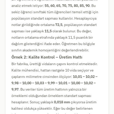
analiz etmek istiyor:
55, 60, 65, 70, 75, 80, 85, 90
. Bu
sekiz öğrenci sınıftaki tüm öğrencileri temsil ettiği için
popülasyon standart sapması kullanılır. Hesaplayıcıya
notlar girildiğinde ortalama
72,5
, popülasyon standart
sapması ise yaklaşık
11,5
olarak bulunur. Bu değer,
notların ortalama etrafında yaklaşık 11,5 puanlık bir
dağılım gösterdiğini ifade eder. Öğretmen bu bilgiyle
sınıfın akademik homojenliğini değerlendirebilir.
Örnek 2: Kalite Kontrol – Üretim Hattı
Bir fabrika, ürettiği vidaların çapını kontrol etmektedir.
Kalite mühendisi, hattan rastgele 10 vida seçiyor ve
çaplarını milimetre cinsinden ölçüyor:
10,01 – 10,02 –
9,98 – 10,00 – 10,03 – 9,99 – 10,01 – 10,00 – 10,02 –
9,97
. Bu veriler tüm üretim hattının yalnızca bir
örneklemi olduğundan örneklem standart sapması
hesaplanır. Sonuç yaklaşık
0,018 mm
çıkıyorsa üretim
kalitesi oldukça yüksektir. Eğer bu değer belirlenen