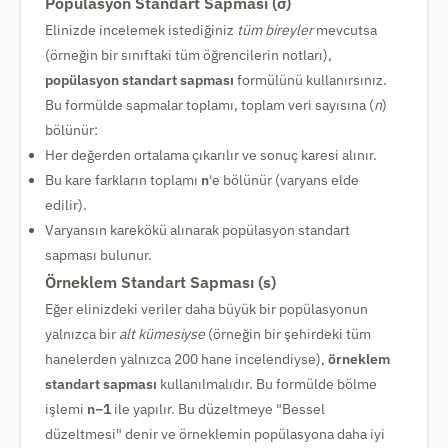
Popülasyon Standart Sapması (σ)
Elinizde incelemek istediğiniz
tüm bireyler
mevcutsa
(örneğin bir sınıftaki tüm öğrencilerin notları),
popülasyon standart sapması
formülünü kullanırsınız.
Bu formülde sapmalar toplamı, toplam veri sayısına (
n
)
bölünür:
Her değerden ortalama çıkarılır ve sonuç karesi alınır.
Bu kare farkların toplamı
n
'e bölünür (varyans elde
edilir).
Varyansın karekökü alınarak popülasyon standart
sapması bulunur.
Örneklem Standart Sapması (s)
Eğer elinizdeki veriler daha büyük bir popülasyonun
yalnızca bir
alt kümesiyse
(örneğin bir şehirdeki tüm
hanelerden yalnızca 200 hane incelendiyse),
örneklem
standart sapması
kullanılmalıdır. Bu formülde bölme
işlemi
n−1
ile yapılır. Bu düzeltmeye "Bessel
düzeltmesi" denir ve örneklemin popülasyona daha iyi