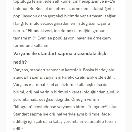
topluluğu temsil eden alt küme için hesaplanır ve
n−1
'e
bölünür. Bu Bessel düzeltmesi, örneklem istatistiğinin
popülasyonu daha gerçekçi biçimde yansıtmasını sağlar.
Hangi formülü seçeceğinizden emin değilseniz şunu
sorun: "Elimdeki veri, incelemek istediğim grubun
tamamı mı?" Evet ise popülasyon, hayır ise örneklem
formülünü kullanın.
Varyans ile standart sapma arasındaki ilişki
nedir?
Varyans, standart sapmanın karesidir. Başka bir deyişle
standart sapma, varyansın karekökü alınarak elde edilir.
Varyans matematiksel analizlerde kullanışlı olsa da
birimi, orijinal verinin biriminin karesi olduğundan günlük
yorumlamada sezgisel değildir. Örneğin veriniz
"kilogram" cinsindense varyansın birimi "kilogram²" olur.
Standart sapma ise orijinal veriyle aynı birimde ifade
edildiği için çok daha kolay yorumlanır ve pratikte tercih
edilir.