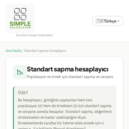
🇹🇷
Türkçe
Ücretsiz hesap makineleri
Ana Sayfa
/
Standart sapma hesaplayıcı
Standart sapma hesaplayıcı
📉
Popülasyon ve örnek için standart sapma ve varyans
ÖZET
Bu hesaplayıcı, girdiğiniz sayılardan hem tam
popülasyon (σ) hem de örneklem (s) için standart sapma
ve varyansı anında hesaplar. Standart sapma, değerlerin
ortalamadan ne kadar uzaklaştığını ölçer.
Örneklemlerde tarafsız bir tahmin elde etmek için n
yerine n−1'e bölünür (Bessel düzeltmesi).