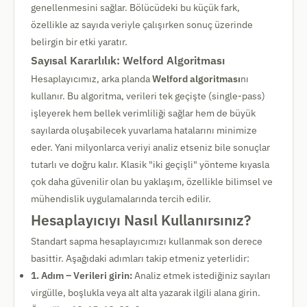
genellenmesini sağlar. Bölücüdeki bu küçük fark,
özellikle az sayıda veriyle çalışırken sonuç üzerinde
belirgin bir etki yaratır.
Sayısal Kararlılık: Welford Algoritması
Hesaplayıcımız, arka planda
Welford algoritması
nı
kullanır. Bu algoritma, verileri tek geçişte (single-pass)
işleyerek hem bellek verimliliği sağlar hem de büyük
sayılarda oluşabilecek yuvarlama hatalarını minimize
eder. Yani milyonlarca veriyi analiz etseniz bile sonuçlar
tutarlı ve doğru kalır. Klasik "iki geçişli" yönteme kıyasla
çok daha güvenilir olan bu yaklaşım, özellikle bilimsel ve
mühendislik uygulamalarında tercih edilir.
Hesaplayıcıyı Nasıl Kullanırsınız?
Standart sapma hesaplayıcımızı kullanmak son derece
basittir. Aşağıdaki adımları takip etmeniz yeterlidir:
1. Adım – Verileri girin:
Analiz etmek istediğiniz sayıları
virgülle, boşlukla veya alt alta yazarak ilgili alana girin.