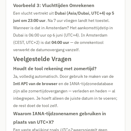
Voorbeeld 3: Vluchttijden Omrekenen
Een vlucht vertrekt uit
Dubai (Asia/Dubai, UTC+4) op 5
juni om 23:00 uur
. Na 7 uur vliegen landt het toestel.
Wanneer is dat in Amsterdam? Het aankomsttijdstip in
Dubai is 06:00 uur op 6 juni (UTC+4). In Amsterdam
(CEST, UTC+2) is dat
04:00 uur
— de omrekentool
verwerkt de datumovergang vanzelf.
Veelgestelde Vragen
Houdt de tool rekening met zomertijd?
Ja, volledig automatisch. Door gebruik te maken van de
Intl API van de browser
en de IANA-tijdzonedatabase
zijn alle zomertijdovergangen — verleden en heden — al
inbegrepen. Je hoeft alleen de juiste datum in te voeren;
de rest doet de tool zelf.
Waarom IANA-tijdzonenamen gebruiken in
plaats van UTC+X?
Een vaste afwijking zoals
UTC+2
weerspiegelt geen