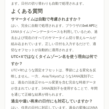
ます。日付の切り替わりも自動で処理されます。
よくある質問
サマータイムは自動で考慮されますか？
はい、完全に自動で処理されます。ブラウザの
Intl API
と
IANAタイムゾーンデータベースを利用しているため、過
去および現在のすべてのサマータイム切り替えルールが
組み込まれています。正しい日付を入力するだけで、適
切なオフセットが自動的に適用されます。
UTC+Xではなくタイムゾーン名を使う理由は何で
すか？
UTC+9
のような固定オフセットは、季節による変化を反
映しません。一方、
Asia/Tokyo
のようなIANA識別子に
は、過去の法改正やルール変更を含む完全な時差データ
が含まれています。IANA識別子を使用することで、年間
を通じて正確な結果が得られます。
過去や遠い将来の日付にも対応していますか？
はい、任意の日付に対応しています。過去の変換はIANA