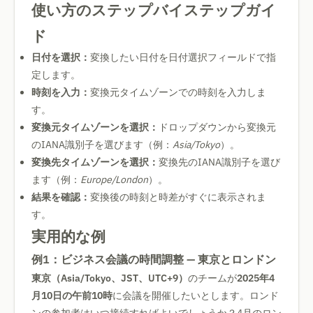
使い方のステップバイステップガイ
ド
日付を選択：
変換したい日付を日付選択フィールドで指
定します。
時刻を入力：
変換元タイムゾーンでの時刻を入力しま
す。
変換元タイムゾーンを選択：
ドロップダウンから変換元
のIANA識別子を選びます（例：
Asia/Tokyo
）。
変換先タイムゾーンを選択：
変換先のIANA識別子を選び
ます（例：
Europe/London
）。
結果を確認：
変換後の時刻と時差がすぐに表示されま
す。
実用的な例
例1：ビジネス会議の時間調整 — 東京とロンドン
東京（Asia/Tokyo、JST、UTC+9）
のチームが
2025年4
月10日の午前10時
に会議を開催したいとします。ロンド