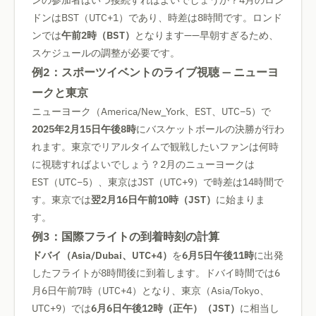
ンの参加者はいつ接続すればよいでしょうか？4月のロン
ドンはBST（UTC+1）であり、時差は8時間です。ロンド
ンでは
午前2時（BST）
となります——早朝すぎるため、
スケジュールの調整が必要です。
例2：スポーツイベントのライブ視聴 — ニューヨ
ークと東京
ニューヨーク（America/New_York、EST、UTC−5）で
2025年2月15日午後8時
にバスケットボールの決勝が行わ
れます。東京でリアルタイムで観戦したいファンは何時
に視聴すればよいでしょう？2月のニューヨークは
EST（UTC−5）、東京はJST（UTC+9）で時差は14時間で
す。東京では
翌2月16日午前10時（JST）
に始まりま
す。
例3：国際フライトの到着時刻の計算
ドバイ（Asia/Dubai、UTC+4）
を
6月5日午後11時
に出発
したフライトが8時間後に到着します。ドバイ時間では6
月6日午前7時（UTC+4）となり、東京（Asia/Tokyo、
UTC+9）では
6月6日午後12時（正午）（JST）
に相当し