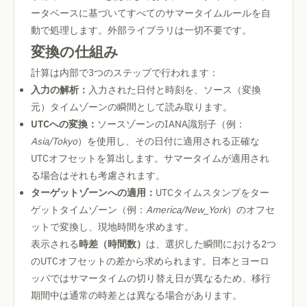
ータベースに基づいてすべてのサマータイムルールを自
動で処理します。外部ライブラリは一切不要です。
変換の仕組み
計算は内部で3つのステップで行われます：
入力の解析：
入力された日付と時刻を、ソース（変換
元）タイムゾーンの瞬間として読み取ります。
UTCへの変換：
ソースゾーンのIANA識別子（例：
Asia/Tokyo
）を使用し、その日付に適用される正確な
UTCオフセットを算出します。サマータイムが適用され
る場合はそれも考慮されます。
ターゲットゾーンへの適用：
UTCタイムスタンプをター
ゲットタイムゾーン（例：
America/New_York
）のオフセ
ットで変換し、現地時間を求めます。
表示される
時差（時間数）
は、選択した瞬間における2つ
のUTCオフセットの差から求められます。日本とヨーロ
ッパではサマータイムの切り替え日が異なるため、移行
期間中は通常の時差とは異なる場合があります。