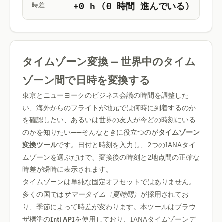
+0 h (0 時間 進んでいる)
時差
タイムゾーン変換 — 世界中のタイム
ゾーン間で日時を変換する
東京とニューヨークのビジネス会議の時間を調整した
い、海外からのフライトが地元では何時に到着するのか
を確認したい、あるいは世界の友人が今どの時刻にいる
のかを知りたい——そんなときに役立つのが
タイムゾーン
変換ツール
です。日付と時刻を入力し、2つのIANAタイ
ムゾーンを選ぶだけで、変換後の時刻と2地点間の正確な
時差が瞬時に表示されます。
タイムゾーンは単純な固定オフセットではありません。
多くの国では
サマータイム（夏時間）
が採用されてお
り、季節によって時差が変わります。本ツールはブラウ
ザ標準の
Intl API
を使用しており、IANAタイムゾーンデ