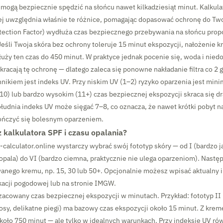
) mogą bezpiecznie spędzić na słońcu nawet kilkadziesiąt minut. Kalkul
j uwzględnia właśnie te różnice, pomagając dopasować ochronę do Two
otection Factor) wydłuża czas bezpiecznego przebywania na słońcu prop
Jeśli Twoja skóra bez ochrony toleruje 15 minut ekspozycji, nałożenie 
uży ten czas do 450 minut. W praktyce jednak pocenie się, woda i nied
racają tę ochronę — dlatego zaleca się ponowne nakładanie filtra co 2 
ikiem jest indeks UV. Przy niskim UV (1–2) ryzyko oparzenia jest mini
0) lub bardzo wysokim (11+) czas bezpiecznej ekspozycji skraca się d
łudnia indeks UV może sięgać 7–8, co oznacza, że nawet krótki pobyt n
ńczyć się bolesnym oparzeniem.
z kalkulatora SPF i czasu opalania?
-calculator.online wystarczy wybrać swój fototyp skóry — od I (bardzo j
 opala) do VI (bardzo ciemna, praktycznie nie ulega oparzeniom). Nastę
anego kremu, np. 15, 30 lub 50+. Opcjonalnie możesz wpisać aktualny i
kacji pogodowej lub na stronie IMGW.
acowany czas bezpiecznej ekspozycji w minutach. Przykład: fototyp II 
osy, delikatne piegi) ma bazowy czas ekspozycji około 15 minut. Z kre
około 750 minut — ale tylko w idealnych warunkach. Przy indeksie UV r