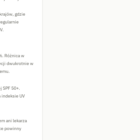
krajów, gdzie
regularnie
V.
%. Różnica w
ycji dwukrotnie w
remu.
j SPF 50+.
m indeksie UV
em ani lekarza
ące powinny