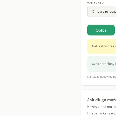
TYP SKÓRY
Oblicz
Naturalny czas 
Czas chroniony 
Nakładać ponownie po
Jak długo moż
Każdy z nas ma in
Fitzpatricka) zac