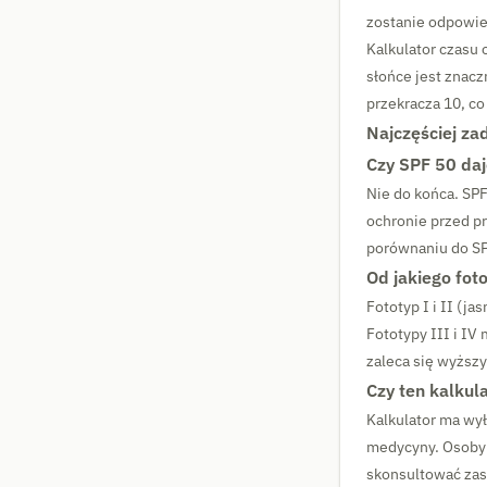
zostanie odpowie
Kalkulator czasu 
słońce jest znacz
przekracza 10, c
Najczęściej za
Czy SPF 50 daj
Nie do końca. SP
ochronie przed pr
porównaniu do SP
Od jakiego fot
Fototyp I i II (j
Fototypy III i I
zaleca się wyższy 
Czy ten kalkul
Kalkulator ma wył
medycyny. Osoby z
skonsultować zas