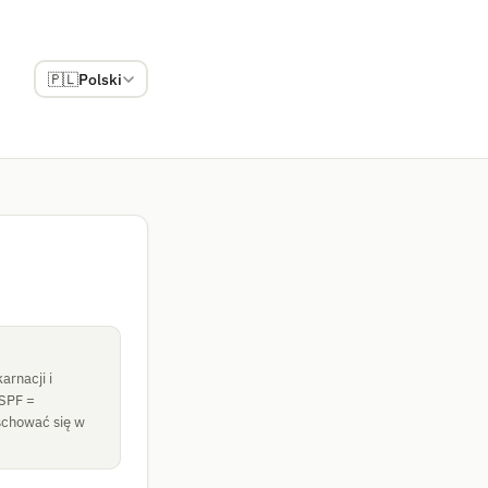
🇵🇱
Polski
arnacji i
 SPF =
schować się w