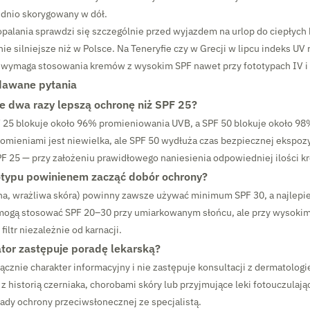
dnio skorygowany w dół.
opalania sprawdzi się szczególnie przed wyjazdem na urlop do ciepłych 
nie silniejsze niż w Polsce. Na Teneryfie czy w Grecji w lipcu indeks UV 
o wymaga stosowania kremów z wysokim SPF nawet przy fototypach IV i 
dawane pytania
e dwa razy lepszą ochronę niż SPF 25?
F 25 blokuje około 96% promieniowania UVB, a SPF 50 blokuje około 98
omieniami jest niewielka, ale SPF 50 wydłuża czas bezpiecznej ekspoz
F 25 — przy założeniu prawidłowego naniesienia odpowiedniej ilości k
otypu powinienem zacząć dobór ochrony?
asna, wrażliwa skóra) powinny zawsze używać minimum SPF 30, a najlepie
V mogą stosować SPF 20–30 przy umiarkowanym słońcu, ale przy wysoki
filtr niezależnie od karnacji.
ator zastępuje poradę lekarską?
ącznie charakter informacyjny i nie zastępuje konsultacji z dermatologi
 historią czerniaka, chorobami skóry lub przyjmujące leki fotouczulaj
ady ochrony przeciwsłonecznej ze specjalistą.