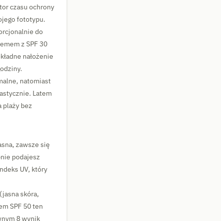
ator czasu ochrony
jego fototypu.
orcjonalnie do
kremem z SPF 30
okładne nałożenie
godziny.
malne, natomiast
rastycznie. Latem
a plaży bez
asna, zawsze się
pnie podajesz
ndeks UV, który
(jasna skóra,
mem SPF 50 ten
ównym 8 wynik